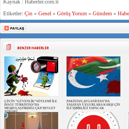
Kaynak : Haberler.com.tr
Etiketler:
Çin
»
Genel
»
Görüş Yorum
»
Gündem
»
Habe
BENZER HABERLER
ÇİN’İN “GÜVENLİK”SÖYLEMİ İLE
PAKİSTAN,AFGANİSTAN’DA
DOĞU TÜRKİSTAN’DA
YAŞAYAN UYGURLARA KARŞI ÇİN
MEŞRULAŞTIRDIĞI ÇKP DEVLET
İLE İŞBİRLİĞİ YAPACAK
TERÖRÜ