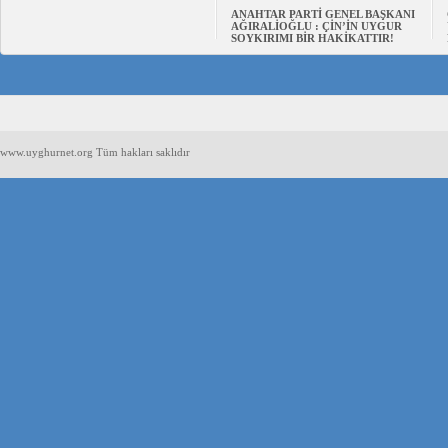
ANAHTAR PARTİ GENEL BAŞKANI
AĞIRALİOĞLU : ÇİN’İN UYGUR
SOYKIRIMI BİR HAKİKATTIR!
www.uyghurnet.org Tüm hakları saklıdır