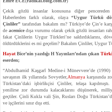
Emre ECE
(
radikal.blog.com.tr
)
Çekik gözlü insanlar konusuna diğer pencereden
Haberlerden farklı olarak, olaya
“Uygur Türkü döv
Çinliler”
tarafından bakalım mı? Türkiye’de Çin’e karş
de
acemice
dışa vurumu olarak çekik gözlü insanları raha
fakat Çinlilerin Uygur Türkleri’ne saldırdıklarını, dövd
öldürdüklerini es mi geçelim? Bakalım Çinliler, Uygur T
Hayat
Bice’nin yazdığı H Yayınları’ndan çıkan
Türki
eserden;
“Abdulhamid Kaşgarî Medine-i Münevvere’de (1990) a
savaşının ilk yıllarında Sovyetler,
Almanya
karşısında z
Türkistan’daki işbirlikçisi Çinliler, telaşa kapılmıştı
yenilirse zor durumda kalacaklarını düşünerek, milliye
geçtiler. Çinli Kukla vali Şin, Rusları Doğu Türkistan’
ve işçilerini sınır dışı etti.