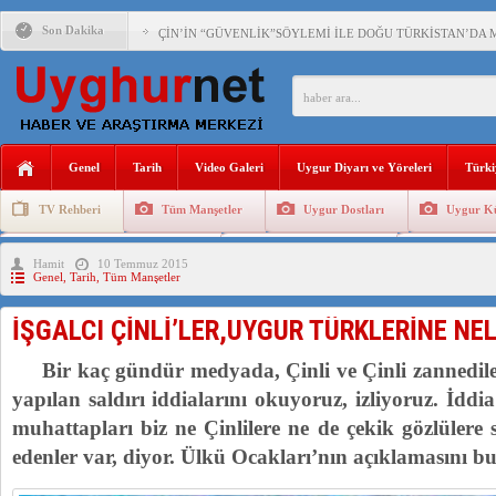
Son Dakika
ÇİN’İN “GÜVENLİK”SÖYLEMİ İLE DOĞU TÜRKİSTAN’DA 
PAKİSTAN,AFGANİSTAN’DA YAŞAYAN UYGURLARA KARŞI Ç
ANAHTAR PARTİ GENEL BAŞKANI AĞIRALİOĞLU : ÇİN’İN
Genel
Tarih
Video Galeri
Uygur Diyarı ve Yöreleri
Türki
ÇİN’İN DOĞU TÜRKİSTAN’DAKİ UYGULAMALARI SİSTEM
TV Rehberi
Tüm Manşetler
Uygur Dostları
Uygur Kü
DİYANET AKADEMİSİ BAŞKANI DOÇ.DR.KAAN : DOĞU TÜR
Uygurlarda Düğün ve Cenaze
Uygur Geleneksel Tip
Uygur Gele
Hamit
10 Temmuz 2015
150 YILDIR KAYNAYAN YARAMIZ : ÇİN İŞGALİNDEKİ DO
Genel
,
Tarih
,
Tüm Manşetler
ÇİN’İN UYGUR POLİTİKALARINI ÖVEN DİYANET AKADEM
İŞGALCI ÇİNLİ’LER,UYGUR TÜRKLERİNE NEL
MHP’DEN URUMÇİ KATLİAMI MESAJİ : 05.07.2009 URUM
Bir kaç gündür medyada, Çinli ve Çinli zannedilen
yapılan saldırı iddialarını okuyoruz, izliyoruz. İdd
muhattapları biz ne Çinlilere ne de çekik gözlülere 
edenler var, diyor. Ülkü Ocakları’nın açıklamasını b