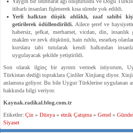
Yaygın bir istihbarat ağı oluşturuldu ve Doğu Türkist
itibarlı insanları fişlenerek kısa sürede yok edildi.
Yerli halktan düşük ahlâklı, zaaf sahibi kişil
getirilerek ödüllendirildi.
Ailece şeref ve haysiyett
habersiz, şefkat, merhamet, vicdan, din, insanlık
makâm ve zevk düşkünü, hain ruhlu, esrarkeş olanlar 
kurslara tabi tutularak kendi halkından insan
uygulayacak şekilde yetiştirildi.
Son olarak ilginç bir ayrıntı vermek istiyorum, U
Türkistan dediği topraklara Çinliler Xinjiang diyor. Xin
anlamına geliyor. Bu bile Uygur Türklerine uygulanan a
hakkında bilgi veriyor.
Kaynak.radikal.blog.com.tr
Etiketler:
Çin
»
Dünya
»
etnik Çatışma
»
Genel
»
Günd
Siyaset