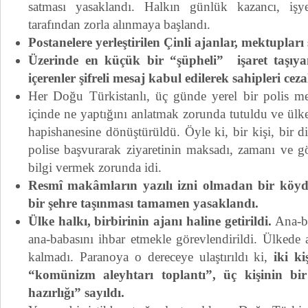
satması yasaklandı. Halkın günlük kazancı, işyer
tarafından zorla alınmaya başlandı.
Postanelere yerleştirilen Çinli ajanlar, mektupları 
Üzerinde en küçük bir “şüpheli” işaret taşıy
içerenler şifreli mesaj kabul edilerek sahipleri cez
Her Doğu Türkistanlı, üç günde yerel bir polis m
içinde ne yaptığını anlatmak zorunda tutuldu ve ülk
hapishanesine dönüştürüldü. Öyle ki, bir kişi, bir d
polise başvurarak ziyaretinin maksadı, zamanı ve 
bilgi vermek zorunda idi.
Resmî makâmların yazılı izni olmadan bir köyd
bir şehre taşınması tamamen yasaklandı.
Ülke halkı, birbirinin ajanı haline getirildi.
Ana-b
ana-babasını ihbar etmekle görevlendirildi. Ülkede a
kalmadı. Paranoya o dereceye ulaştırıldı ki,
iki ki
“komünizm aleyhtarı toplantı”, üç kişinin bi
hazırlığı” sayıldı.