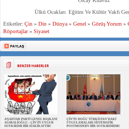
Olcay Kılavuz
Ülkü Ocakları Eğitim Ve Kültür Vakfı Ge
Etiketler:
Çin
»
Din
»
Dünya
»
Genel
»
Görüş Yorum
»
Röportajlar
»
Siyaset
BENZER HABERLER
ANAHTAR PARTİ GENEL BAŞKANI
ÇİN’İN DOĞU TÜRKİSTAN’DAKİ
AĞIRALİOĞLU : ÇİN’İN UYGUR
UYGULAMALARI SİSTEMATİK
SOYKIRIMI BİR HAKİKATTIR!
POSTMODERN BİR SOYKIRIMDIR!