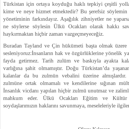
Türkistan için ortaya koyduğu haklı tepkiyi çeşitli yoll
kime ve neye hizmet etmektedir? Bu şerefsiz söylemin 
yönetiminin farkındayız. Aşağılık zihniyetler ne yapars
ne söylerse söylesin Ülkü Ocakları olarak hakkı sa
haykırmaktan hiçbir zaman vazgeçmeyeceğiz.
Buradan Tayland ve Çin hükümeti başta olmak üzere t
sesleniyoruz:İnsanların hak ve özgürlüklerine yönelik yap
fayda getirmez. Tarih zulüm ve baskıyla ayakta kal
varlığına şahit olmamıştır. Doğu Türkistan’da yaşanan
kalanlar da bu zulmün vebalini üzerine almışlardır.
zulmüne ortak olmamalı ve kendilerine sığınan mültec
İnsanlık vicdanı yapılan hiçbir zulmü unutmaz ve zalim
mahkum eder. Ülkü Ocakları Eğitim ve Kültür 
soydaşlarımızın haklarını savunmaya, meseleleriyle ilgi