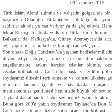
09 Temmuz 2015
Türk İslâm Alemi zulmün ve vahşetin gölgesinde bir 
başımızda Ortadoğu Türkmenleri çoluk çocuk ayrımı
saldırılar altında ya can veriyor ya da göç ediyor. Hem
tekrar Rus işgali altında ve Kırım Türkleri’nin durumu 
Balkanlar’da, Kafkasya’da, Güney Azerbaycan’da sıcak
ağır yaptırımlar altında Türk kimliği can çekişiyor.
Son olarak Doğu Türkistan’da yaşanan hadiseler milleti
devam ediyor. Soydaşlarımızın en temel dini haklarının
engellenmekte, aykırı hareket edenler ölümle, cez
cezalandırılmaktadır. Çin’in bu baskı ve zulüm polit
soydaşımız ülkesini terk etmekte ve komşu ülkelere gö
günlerde tamamı çocuk ve bayanlardan oluşan
memleketimize getirilmesi hepimizde büyük bir sevinç
Tayland’dan alınan bir haber sevincimizi yarıda bıraktı.
Buna göre 200′e yakın soydaşımız Tayland’da Don M
Çin’e iade edilmek üzere zorla uçağa bindirilmiştir.