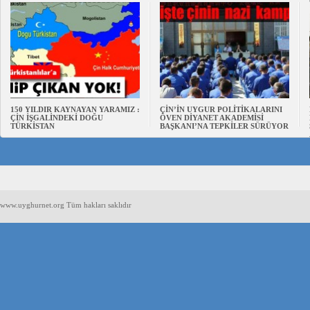
150 YILDIR KAYNAYAN YARAMIZ :
ÇİN’İN UYGUR POLİTİKALARINI
ÇİN İŞGALİNDEKİ DOĞU
ÖVEN DİYANET AKADEMİSİ
TÜRKİSTAN
BAŞKANI’NA TEPKİLER SÜRÜYOR
www.uyghurnet.org Tüm hakları saklıdır