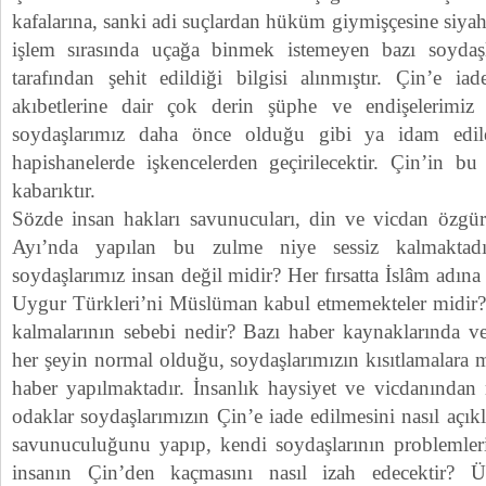
kafalarına, sanki adi suçlardan hüküm giymişçesine siyah 
işlem sırasında uçağa binmek istemeyen bazı soydaşl
tarafından şehit edildiği bilgisi alınmıştır. Çin’e ia
akıbetlerine dair çok derin şüphe ve endişelerimi
soydaşlarımız daha önce olduğu gibi ya idam edil
hapishanelerde işkencelerden geçirilecektir. Çin’in bu
kabarıktır.
Sözde insan hakları savunucuları, din ve vicdan özgü
Ayı’nda yapılan bu zulme niye sessiz kalmaktadı
soydaşlarımız insan değil midir? Her fırsatta İslâm adın
Uygur Türkleri’ni Müslüman kabul etmemekteler midir?
kalmalarının sebebi nedir? Bazı haber kaynaklarında 
her şeyin normal olduğu, soydaşlarımızın kısıtlamalara
haber yapılmaktadır. İnsanlık haysiyet ve vicdanında
odaklar soydaşlarımızın Çin’e iade edilmesini nasıl açık
savunuculuğunu yapıp, kendi soydaşlarının problemlerin
insanın Çin’den kaçmasını nasıl izah edecektir? 