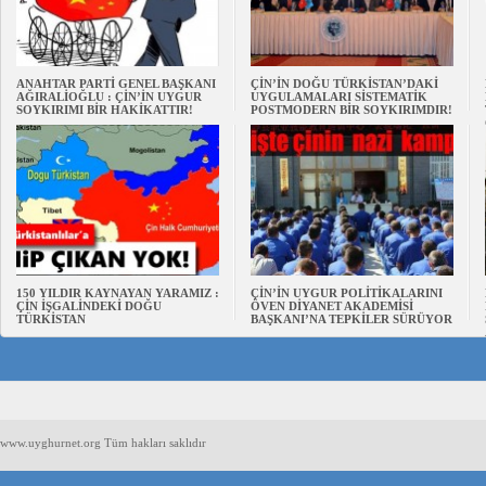
ANAHTAR PARTİ GENEL BAŞKANI
ÇİN’İN DOĞU TÜRKİSTAN’DAKİ
AĞIRALİOĞLU : ÇİN’İN UYGUR
UYGULAMALARI SİSTEMATİK
SOYKIRIMI BİR HAKİKATTIR!
POSTMODERN BİR SOYKIRIMDIR!
150 YILDIR KAYNAYAN YARAMIZ :
ÇİN’İN UYGUR POLİTİKALARINI
ÇİN İŞGALİNDEKİ DOĞU
ÖVEN DİYANET AKADEMİSİ
TÜRKİSTAN
BAŞKANI’NA TEPKİLER SÜRÜYOR
www.uyghurnet.org Tüm hakları saklıdır