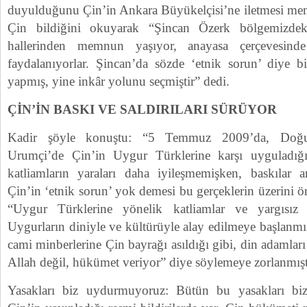
duyulduğunu Çin’in Ankara Büyükelçisi’ne iletmesi mem
Çin bildiğini okuyarak “Şincan Özerk bölgemizde
hallerinden memnun yaşıyor, anayasa çerçevesinde
faydalanıyorlar. Şincan’da sözde ‘etnik sorun’ diye b
yapmış, yine inkâr yolunu seçmiştir” dedi.
ÇİN’İN BASKI VE SALDIRILARI SÜRÜYOR
Kadir şöyle konuştu: “5 Temmuz 2009’da, Doğu 
Urumçi’de Çin’in Uygur Türklerine karşı uyguladığı
katliamların yaraları daha iyileşmemişken, baskılar 
Çin’in ‘etnik sorun’ yok demesi bu gerçeklerin üzerini 
“Uygur Türklerine yönelik katliamlar ve yargısız 
Uygurların diniyle ve kültürüyle alay edilmeye başlanmı
cami minberlerine Çin bayrağı asıldığı gibi, din adamla
Allah değil, hükümet veriyor” diye söylemeye zorlanmışt
Yasakları biz uydurmuyoruz: Bütün bu yasakları bi