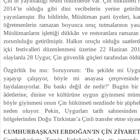
Çin’in yayınladığı resmi bildirilerde var. Çin hükümeti
2014’te olduğu gibi dini vecibelerin yerine getirilme
yayınlamıştır. Bu bildiride, Müslüman parti üyeleri, k
öğretmenlerin ramazan boyunca oruç tutmalarının yasa
Müslümanların işlettiği dükkân ve restoranlara ramazan
zorunluluğu getirilmiştir. Halkın oruçlu olduğu saatle
içki festivalleri düzenlenmesi üzerine 22 Haziran 
olaylarda 28 Uygur, Çin güvenlik güçleri tarafından öld
Özgürlük bu mu: Soruyorum: ‘Bu şekilde mi Uygurl
yaşayıp çalışıyor, böyle mi anayasa çerçevesinde
faydalanıyorlar. Bu baskı değil de nedir?’ Bugün bi
âdetlerine, dinine ve kültürüne uygun giyinmesi m
böyle giyinmesi onun Çin hükümeti nezdinde bir şüpheli
neden oluyor. Pekin, Uygurları tarih sahnesinden
bölgelerinden Doğu Türkistan’a Çinli transfer etme siyaset
CUMHURBAŞKANI ERDOĞAN’IN ÇİN ZİYARET
Cumhurbaşkanı Tayyip Erdoğan’ın bu ay sonunda