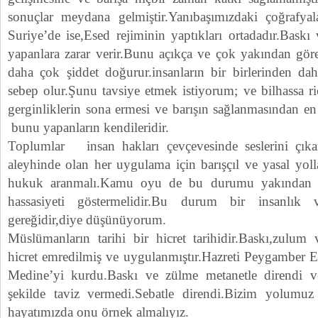
sonuçlar meydana gelmiştir.Yanıbaşımızdaki çoğrafya
Suriye’de ise,Esed rejiminin yaptıkları ortadadır.Bask
yapanlara zarar verir.Bunu açıkça ve çok yakından göre
daha çok şiddet doğurur.insanların bir birlerinden dah
sebep olur.Şunu tavsiye etmek istiyorum; ve bilhassa r
gerginliklerin sona ermesi ve barışın sağlanmasından en
bunu yapanların kendileridir.
Toplumlar insan hakları çevçevesinde seslerini çık
aleyhinde olan her uygulama için barışçıl ve yasal yol
hukuk aranmalı.Kamu oyu de bu durumu yakından t
hassasiyeti göstermelidir.Bu durum bir insanlık v
gereğidir,diye düşünüyorum.
Müslümanların tarihi bir hicret tarihidir.Baskı,zulum
hicret emredilmiş ve uygulanmıştır.Hazreti Peygamber Ef
Medine’yi kurdu.Baskı ve zülme metanetle direndi ve
şekilde taviz vermedi.Sebatle direndi.Bizim yolum
hayatımızda onu örnek almalıyız.