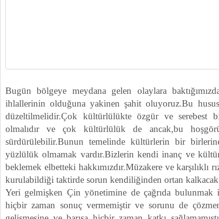
Bugün bölgeye meydana gelen olaylara baktığımızda
ihlallerinin olduğuna yakinen şahit oluyoruz.Bu husus 
düzeltilmelidir.Çok kültürlülükte özgür ve serebest
olmalıdır ve çok kültürlülük de ancak,bu hoşgör
sürdürülebilir.Bunun temelinde kültürlerin bir birler
yüzlülük olmamak vardır.Bizlerin kendi inanç ve kültür
beklemek elbetteki hakkımızdır.Müzakere ve karşılıklı rız
kurulabildiği taktirde sorun kendiliğinden ortan kalkacakt
Yeri gelmişken Çin yönetimine de çağrıda bulunmak i
hiçbir zaman sonuç vermemiştir ve sorunu de çözmemiş
gelişmesine ve barışa hiçbir zaman katkı sağlamamıştı