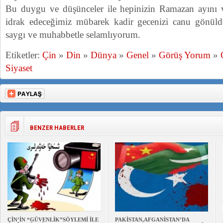
Bu duygu ve düşünceler ile hepinizin Ramazan ayını
idrak edeceğimiz mübarek kadir gecenizi canu gönülde
saygı ve muhabbetle selamlıyorum.
Etiketler:
Çin
»
Din
»
Dünya
»
Genel
»
Görüş Yorum
»
Siyaset
BENZER HABERLER
ÇİN’İN “GÜVENLİK”SÖYLEMİ İLE
PAKİSTAN,AFGANİSTAN’DA