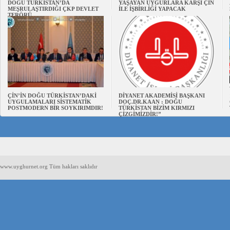
DOĞU TÜRKİSTAN’DA
YAŞAYAN UYGURLARA KARŞI ÇİN
MEŞRULAŞTIRDIĞI ÇKP DEVLET
İLE İŞBİRLİĞİ YAPACAK
TERÖRÜ
ÇİN’İN DOĞU TÜRKİSTAN’DAKİ
DİYANET AKADEMİSİ BAŞKANI
UYGULAMALARI SİSTEMATİK
DOÇ.DR.KAAN : DOĞU
POSTMODERN BİR SOYKIRIMDIR!
TÜRKİSTAN BİZİM KIRMIZI
ÇİZGİMİZDİR!”
www.uyghurnet.org Tüm hakları saklıdır