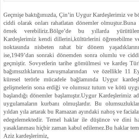
Geçmişe baktığımızda, Çin’in Uygur Kardeşlerimiz ve bölg
ciddi olarak onları rahatlatan dönemler olmuştur.Buna 
örnek verebiliriz.Bölge’de bu yıllarda yürütüle
Kardeşlerimiz kendi dillerini,kültürlerini öğrenebilme v
noktasında nisbeten rahat bir dönem yaşadıkların
ise,1949’dan sonraki dönemden sonra olumlu ve ciddi 
geçmiştir. Sovyetlerin tarihe gömülmesi ve kardeş Tür
bağımsızlıklarına kavuşmalarından ve özellikle 11 Eyl
küresel terörle mücadele bağlamında Uygur kardeş
gelişmelerin sona erdiği ve olumsuz tutum ve kötü uy
başlandığı dönemler başlamıştır.Uygur Kardeşlerimiz ad
uygulamaların kurbanı olmuşlardır. Bu olumsuzlukla
yıldan yıla artarak bu Ramazan ayındaki nahoş ve facial
edegelemektedir. Temel haklar ile düşünce ve dini ha
yasaklanması hiçbir zaman kabul edilemez.Bu haklar temel
Aziz kardeşlerimiz,