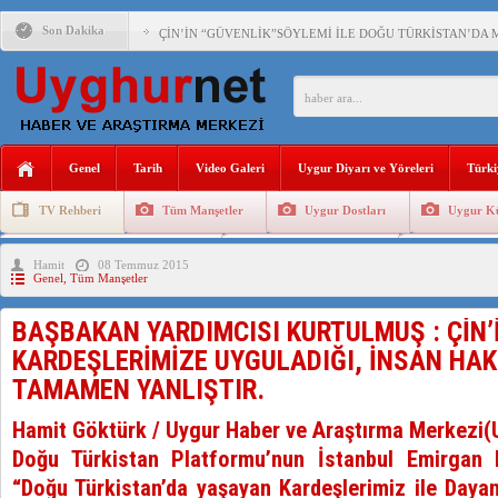
Son Dakika
ÇİN’İN “GÜVENLİK”SÖYLEMİ İLE DOĞU TÜRKİSTAN’DA 
PAKİSTAN,AFGANİSTAN’DA YAŞAYAN UYGURLARA KARŞI Ç
ANAHTAR PARTİ GENEL BAŞKANI AĞIRALİOĞLU : ÇİN’İN
Genel
Tarih
Video Galeri
Uygur Diyarı ve Yöreleri
Türki
ÇİN’İN DOĞU TÜRKİSTAN’DAKİ UYGULAMALARI SİSTEM
TV Rehberi
Tüm Manşetler
Uygur Dostları
Uygur Kü
DİYANET AKADEMİSİ BAŞKANI DOÇ.DR.KAAN : DOĞU TÜR
Uygurlarda Düğün ve Cenaze
Uygur Geleneksel Tip
Uygur Gele
Hamit
08 Temmuz 2015
150 YILDIR KAYNAYAN YARAMIZ : ÇİN İŞGALİNDEKİ DO
Genel
,
Tüm Manşetler
ÇİN’İN UYGUR POLİTİKALARINI ÖVEN DİYANET AKADEM
BAŞBAKAN YARDIMCISI KURTULMUŞ : ÇİN’
MHP’DEN URUMÇİ KATLİAMI MESAJİ : 05.07.2009 URUM
KARDEŞLERİMİZE UYGULADIĞI, İNSAN HAK
TAMAMEN YANLIŞTIR.
ÇİN’İN ANKARA BÜYÜKELÇİSİ JİANG’İN TRABZON ZİYAR
Hamit Göktürk / Uygur Haber ve Araştırma Merkezi
Doğu Türkistan Platformu’nun İstanbul Emirgan 
“Doğu Türkistan’da yaşayan Kardeşlerimiz ile Daya