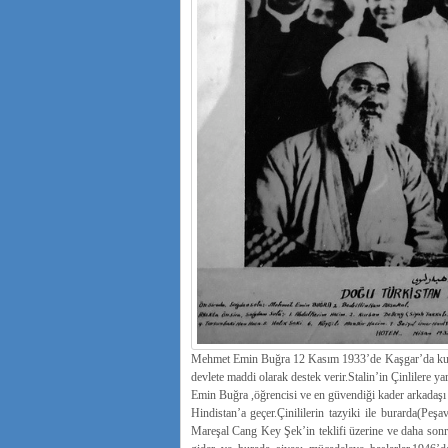
Mehmet Emin Buğra 12 Kasım 1933’de Kaşgar’da kurul
devlete maddi olarak destek verir.Stalin’in Çinlilere
Emin Buğra ,öğrencisi ve en güvendiği kader arkadaşı 
Hindistan’a geçer.Çinililerin tazyiki ile burarda(Pe
Mareşal Cang Key Şek’in teklifi üzerine ve daha sonra