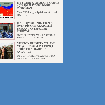
150 YILDIR KAYNAYAN YARAMIZ
: ÇİN İŞGALİNDEKİ DOĞU
TÜRKİSTAN
Mete YAVUZ( yenişafak.com) İkinci
Dünya Sa...
ÇİN’İN UYGUR POLİTİKALARINI
ÖVEN DİYANET AKADEMİSİ
BAŞKANI’NA TEPKİLER
SÜRÜYOR
UYGUR HABER VE ARAŞTIRMA
MERKEZİ(UYHAM) Diyanet
Akademis...
MHP’DEN URUMÇİ KATLİAMI
MESAJİ : 05.07.2009 URUMÇİ
ŞEHİTLERİNİ RAHMETLE
ANIYORUZ
UYGUR HABER VE ARAŞTIRMA
MERKEZİ(UYHAM) Mill...
ÇİN’İN ANKARA BÜYÜKELÇİSİ
JİANG’İN TRABZON ZİYARETİ
Ali ÖZTÜRK( Güneşbakış Gazetesi
yazarı-Trabzon)Geçt...
İŞGALCİ ÇİN’DEN “FETİHLER
SULTANI MEHMET”DİZİSİNE
GARİP SANSÜR VE HADSIZ İHTAR
Av. Oğuzhan ŞAHİN ÇİN'İN
TÜRKİYE'DE SANSÜR ARAYIŞI VE
...
SAADET PARTİSİ İLÇE BAŞKANI :