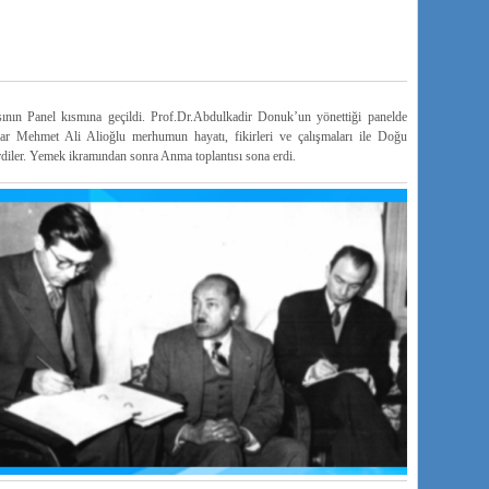
ın Panel kısmına geçildi. Prof.Dr.Abdulkadir Donuk’un yönettiği panelde
r Mehmet Ali Alioğlu merhumun hayatı, fikirleri ve çalışmaları ile Doğu
diler. Yemek ikramından sonra Anma toplantısı sona erdi.