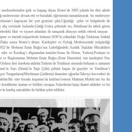
rkezelerinden ipek ve kaştaşı diyarı Hoten’de 1905 yılında bir dini ailede
bağ medresesine devam etti ve buradaki öğrenimini tamamlayarak bu medreseye
kistan’ı kapsayan bir yurt gezisine çıktı.Uğradığı şehir ve bölgelerde de
kir alış verisinde bulundu.Gittiği Gulca şehrinde ise, Hindistan’da tahsil gören
lerdeki fikir ve siyaset adamları ile tanışarak dünyayı tetkik ederek tanıyan
me ve önemli istişarelerde bulunur.1930’lu yıllardaki Doğu Türkistan İstiklal
r. Daha sonra Hoten’e döner. Kardeşleri ve Oybağ Medresesinde yetiştirdiği
at 1932’de Mehmut Emin Buğra’nın Liderliğindeki Azatlık Teşkilatı Mücahitleri
 eder ve Karakaş’ı düşmandan temizler.Sırası ile Hoten, Yarkent,Poskam ve
l Lideri ve Başkomutan Mehmet Emin Buğra (Emir Hazretim) ‘nin kardeşleri Nur
usu ileri hareketa atılırlar.Yarkent ile Yenihisar arasında bulunan o zamanın
it’in Sayı (Hamit’in Taşlı Çölü) çölünü başarı ile geçerler ve Yenihisar’ı
eçen Tunganların(Müslüman Çinlilerin) ihanetine uğrarlar.Takviye kuvvetleri de
lırlar.Bir süre burada kuşatma’da kalırlar.General Mahmut Muhiti’nin bu iki
 kendilerine inanan ve birlikte savaşan Askerlerine karşı ihanet addeder ve bu
ki kardeş mücahitler ile birlikte şehit edilirler.