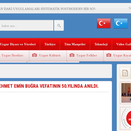
S
AN’DAKİ UYGULAMALARI SİSTEMATİK POSTMODERN BİR SOYKIRIMDIR!
AŞKANI DOÇ.DR.KAAN : DOĞU TÜRKİSTAN BİZİM KIRMIZI ÇİZGİMİZDİR!”
 YARAMIZ : ÇİN İŞGALİNDEKİ DOĞU TÜRKİSTAN
KALARINI ÖVEN DİYANET AKADEMİSİ BAŞKANI’NA TEPKİLER SÜRÜYOR
Uygur Diyarı ve Yöreleri
Türkiye
Tüm Manşetler
Teknoloji
Video Gal
İAMI MESAJİ : 05.07.2009 URUMÇİ ŞEHİTLERİNİ RAHMETLE ANIYORUZ
Uygur Dostları
Uygur Kültürü
Uygur Folklor
Uygur Kıyaf
LÇİSİ JİANG’İN TRABZON ZİYARETİ
Geleneksel Tip
Uygur Geleneksel Sporlar
İHLER SULTANI MEHMET”DİZİSİNE GARİP SANSÜR VE HADSIZ İHTAR
BAŞKANI : TEMMUZ AYI,DOĞU TÜRKİSTAN İÇİN KATLİAM AYI DEĞİLDİR !
HMET EMİN BUĞRA VEFATININ 50.YILINDA ANILDI.
RKİSTAN’DA EN AZ 143 BİN UYGUR ÇOCUĞU AİLELERİNDEN KOPARDI