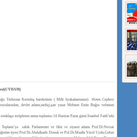
rkezi(UYHAM)
Doğu Türkistan Kurtuluş hareketinin ( Milli Ayakalanmanın) Hoten Cephesi
cularından, devlet adamı,tarihçi,şair yazar Mehmet Emin Buğra vefatının
ortaklaşa tertiplenen anma toplantısı 14 Haziran Pazar günü İstanbul Fatih’teki
an Toplantı’ya sabık Parlamenter ve fikir ve siyaset adamı Prof.Dr.Nevzat
i öğretim üyesi Prof.Dr.Abdulkadir Donuk ve Pof.Dr.Mualla Yücel Uydu,Gebze