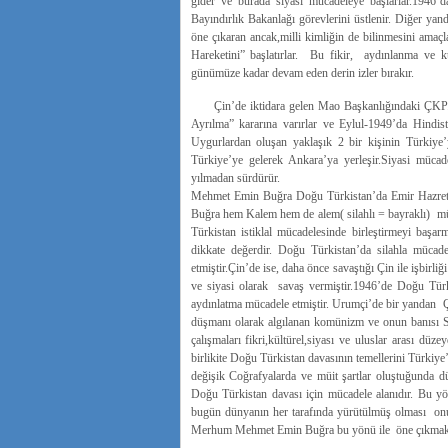
gider ve burada siyası mücadeleye başlarlar.1946
Bayındırlık Bakanlağı görevlerini üstlenir. Diğer ya
öne çıkaran ancak,milli kimliğin de bilinmesini amaç
Hareketini” başlatırlar. Bu fikir, aydınlanma ve kü
günümüze kadar devam eden derin izler bırakır.
Çin’de iktidara gelen Mao Başkanlığındaki ÇKP.Or
Ayrılma” kararına varırlar ve Eylul-1949’da Hindis
Uygurlardan oluşan yaklaşık 2 bir kişinin Türkiye’
Türkiye’ye gelerek Ankara’ya yerleşir.Siyasi müca
yılmadan sürdürür.
Mehmet Emin Buğra Doğu Türkistan’da Emir Hazretim ol
Buğra hem Kalem hem de alem( silahlı = bayraklı) müc
Türkistan istiklal mücadelesinde birleştirmeyi başar
dikkate değerdir. Doğu Türkistan’da silahla mücade
etmiştir.Çin’de ise, daha önce savaştığı Çin ile işbirli
ve siyasi olarak savaş vermiştir.1946’de Doğu Türki
aydınlatma mücadele etmiştir. Urumçi’de bir yandan Çi
düşmanı olarak algılanan komünizm ve onun banısı Sov
çalışmaları fikri,kültürel,siyası ve uluslar arası dü
birlikite Doğu Türkistan davasının temellerini Türkiy
değişik Coğrafyalarda ve müit şartlar oluştuğunda d
Doğu Türkistan davası için mücadele alanıdır. Bu y
bugün dünyanın her tarafında yürütülmüş olması onun n
Merhum Mehmet Emin Buğra bu yönü ile öne çıkmakt