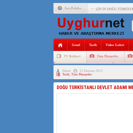
Son Dakika
ÇİN’İN DOĞU TÜRKİST
DİYANET AKADEMİSİ B
150 YILDIR KAYNAYAN
ÇİN’İN UYGUR POLİTİ
Genel
Tarih
Video Galeri
MHP’DEN URUMÇİ KATL
TV Rehberi
Tüm Manşetler
ÇİN’İN ANKARA BÜYÜKE
Uygurlarda Düğün ve Cenaze
Uygur 
Hamit
22 Haziran 2015
İŞGALCİ ÇİN’DEN “FET
Tarih
,
Tüm Manşetler
SAADET PARTİSİ İLÇE 
DOĞU TÜRKİSTANLI DEVLET ADAMI ME
İŞGALCİ ÇİN,DOĞU TÜ