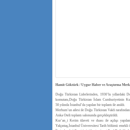
Hamit Göktürk / Uygur Haber ve Araştırma Me
Doğu Türkistan Liderlerinden, 1930’lu yıllardaki 
komutanı,Doğu Türkistan İslam Cumhuriyetinin Kuru
50.yılında İstanbul’da yapılan bir toplantı ile anıldı.
Merhum’un ailesi ile Doğu Türkistan Vakfı tarafından 
Anka Oteli toplantı salonunda gerçekleştirildi.
Kur’an_i Kerim tilaveti ve duası ile açılışı yapıl
Yalçıntaş,İstanbul Üniveresitesi Tarih bölümü emekl