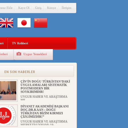
itene Ekle
Kayıt Ol
Giriş
Künye
İletişim
eri
TV Rehberi
etleri
Uygur Yemekleri
ANAHTAR PARTİ GENEL
BAŞKANI AĞIRALİOĞLU : ÇİN’İN
UYGUR SOYKIRIMI BİR
HAKİKATTIR!
EN SON HABERLER
UYGUR HABER VE ARAŞTIRMA
MERKEZİ Anahtar Parti Genel
Başka...
ÇİN’İN DOĞU TÜRKİSTAN’DAKİ
UYGULAMALARI SİSTEMATİK
POSTMODERN BİR
SOYKIRIMDIR!
UYGUR HABER VE ARAŞTIRMA
ME...
DİYANET AKADEMİSİ BAŞKANI
DOÇ.DR.KAAN : DOĞU
TÜRKİSTAN BİZİM KIRMIZI
ÇİZGİMİZDİR!”
UYGUR HABER VE ARAŞTIRMA
MERKEZİ(UYHAM) 19...