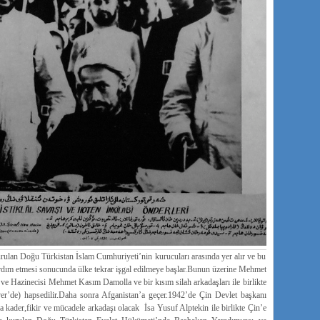
an Doğu Türkistan İslam Cumhuriyeti’nin kurucuları arasında yer alır ve bu
 yardım etmesi sonucunda ülke tekrar işgal edilmeye başlar.Bunun üzerine Mehmet
ve Hazinecisi Mehmet Kasım Damolla ve bir kısım silah arkadaşları ile birlikte
şaver’de) hapsedilir.Daha sonra Afganistan’a geçer.1942’de Çin Devlet başkanı
 kader,fikir ve mücadele arkadaşı olacak İsa Yusuf Alptekin ile birlikte Çin’e