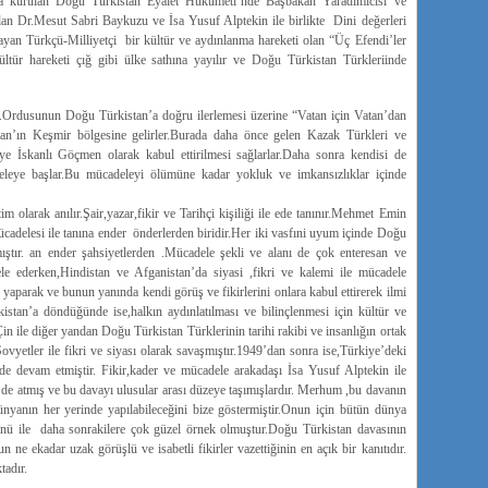
’da kurulan Doğu Türkistan Eyalet Hükümeti’nde Başbakan Yaradımıcısı ve
ndan Dr.Mesut Sabri Baykuzu ve İsa Yusuf Alptekin ile birlikte Dini değerleri
layan Türkçü-Milliyetçi bir kültür ve aydınlanma hareketi olan “Üç Efendi’ler
ltür hareketi çığ gibi ülke sathına yayılır ve Doğu Türkistan Türkleriinde
dusunun Doğu Türkistan’a doğru ilerlemesi üzerine “Vatan için Vatan’dan
tan’ın Keşmir bölgesine gelirler.Burada daha önce gelen Kazak Türkleri ve
ye İskanlı Göçmen olarak kabul ettirilmesi sağlarlar.Daha sonra kendisi de
deleye başlar.Bu mücadeleyi ölümüne kadar yokluk ve imkansızlıklar içinde
arak anılır.Şair,yazar,fikir ve Tarihçi kişiliği ile ede tanınır.Mehmet Emin
adelesi ile tanına ender önderlerden biridir.Her iki vasfıni uyum içinde Doğu
mıştır. an ender şahsiyetlerden .Mücadele şekli ve alanı de çok enteresan ve
le ederken,Hindistan ve Afganistan’da siyasi ,fikri ve kalemi ile mücadele
ği yaparak ve bunun yanında kendi görüş ve fikirlerini onlara kabul ettirerek ilmi
stan’a döndüğünde ise,halkın aydınlatılması ve bilinçlenmesi için kültür ve
n ile diğer yandan Doğu Türkistan Türklerinin tarihi rakibi ve insanlığın ortak
yetler ile fikri ve siyası olarak savaşmıştır.1949’dan sonra ise,Türkiye’deki
zeyde devam etmiştir. Fikir,kader ve mücadele arakadaşı İsa Yusuf Alptekin ile
e’de atmış ve bu davayı ulusular arası düzeye taşımışlardır. Merhum ,bu davanın
ünyanın her yerinde yapılabileceğini bize göstermiştir.Onun için bütün dünya
önü ile daha sonrakilere çok güzel örnek olmuştur.Doğu Türkistan davasının
e ekadar uzak görüşlü ve isabetli fikirler vazettiğinin en açık bir kanıtıdır.
adır.