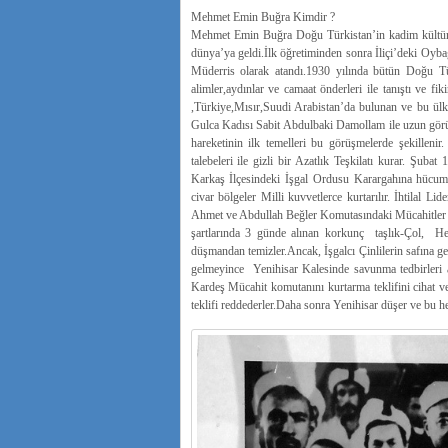
Mehmet Emin Buğra Kimdir ?
Mehmet Emin Buğra Doğu Türkistan’in kadim kültür me
dünya’ya geldi.İlk öğretiminden sonra İliçi’deki Oy
Müderris olarak atandı.1930 yılında bütün Doğu Tür
alimler,aydınlar ve camaat önderleri ile tanıştı ve fi
,Türkiye,Mısır,Suudi Arabistan’da bulunan ve bu ülke
Gulca Kadısı Sabit Abdulbaki Damollam ile uzun görüş
hareketinin ilk temelleri bu görüşmelerde şekilleni
talebeleri ile gizli bir Azatlık Teşkilatı kurar. Şub
Karkaş İlçesindeki İşgal Ordusu Karargahına hücum
civar bölgeler Milli kuvvetlerce kurtarılır. İhtila
Ahmet ve Abdullah Beğler Komutasındaki Mücahitler Ord
şartlarında 3 günde alınan korkunç taşlık-Çol, Hem
düşmandan temizler.Ancak, İşgalcı Çinlilerin safına g
gelmeyince Yenihisar Kalesinde savunma tedbirleri a
Kardeş Mücahit komutanını kurtarma teklifini cihat ve
teklifi reddederler.Daha sonra Yenihisar düşer ve bu her 