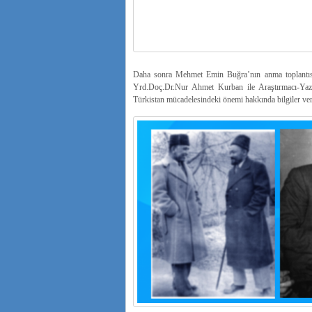
Daha sonra Mehmet Emin Buğra’nın anma toplantısın
Yrd.Doç.Dr.Nur Ahmet Kurban ile Araştırmacı-Yaza
Türkistan mücadelesindeki önemi hakkında bilgiler ver