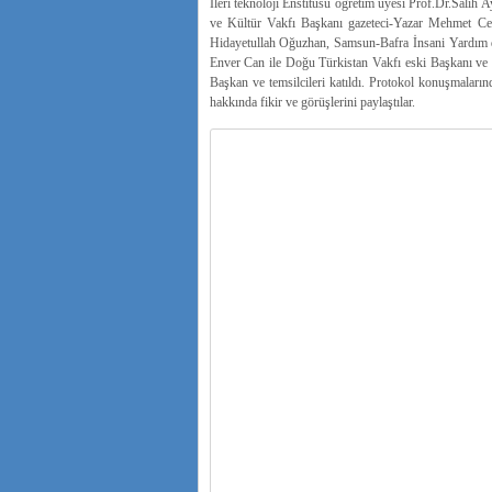
İleri teknoloji Enstitüsü öğretim üyesi Prof.Dr.Salih
ve Kültür Vakfı Başkanı gazeteci-Yazar Mehmet Ce
Hidayetullah Oğuzhan, Samsun-Bafra İnsani Yardım de
Enver Can ile Doğu Türkistan Vakfı eski Başkanı ve 
Başkan ve temsilcileri katıldı. Protokol konuşmaların
hakkında fikir ve görüşlerini paylaştılar.