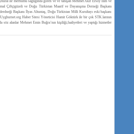
 Aynural ile merhumu sağlığında gören ve ve tanışan Mehmet Akif Ersoy İlim ve
mal Çiftçigüzeli ve Doğu Türkistan Maarif ve Dayanışma Derneği Başkanı
rdneği Başkanı İlyas Altuntaş, Doğu Türkistan Milli Kurultayı eski başkanı
Uyghurnet.org Haber Sitesi Yöneticisi Hamit Göktürk ile bir çok STK.larının
da söz alanlar Mehmet Emin Buğra’nın kişiliği,faaliyetleri ve yaptığı hizmetler