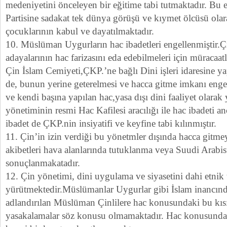
medeniyetini önceleyen bir eğitime tabi tutmaktadır. Bu
Partisine sadakat tek dünya görüşü ve kıymet ölcüsü o
çocuklarının kabul ve dayatılmaktadır.
10. Müslüman Uygurların hac ibadetleri engellenmiştir.Ç
adayalarının hac farizasını eda edebilmeleri için müracaat
Çin İslam Cemiyeti,ÇKP.’ne bağlı Dini işleri idaresine yap
de, bunun yerine geterelmesi ve hacca gitme imkanı engel
ve kendi başına yapılan hac,yasa dışı dini faaliyet olarak
yönetiminin resmi Hac Kafilesi aracılığı ile hac ibadeti 
ibadet de ÇKP.nin insiyatifi ve keyfine tabi kılınmıştır.
11. Çin’in izin verdiği bu yönetmler dışında hacca gitme
akibetleri hava alanlarında tutuklanma veya Suudi Arabi
sonuçlanmakatadır.
12. Çin yönetimi, dini uygulama ve siyasetini dahi etnik
yürütmektedir.Müslümanlar Uygurlar gibi İslam inancınd
adlandırılan Müslüman Çinlilere hac konusundaki bu kıs
yasakalamalar söz konusu olmamaktadır. Hac konusund