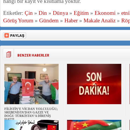
hangi bir kayıt ve kısıtlama yoktur.
Etiketler:
Çin
»
Din
»
Dünya
»
Eğitim
»
Ekonomi
»
etn
Görüş Yorum
»
Gündem
»
Haber
»
Makale Analiz
»
Röp
BENZER HABERLER
FİLİSTİN’E VİCDAN YOLCULUĞU;
SREBENİSTA’DAN GAZZE VE
DOĞU TÜRKİSTAN’A DİRENİŞ
HATTI