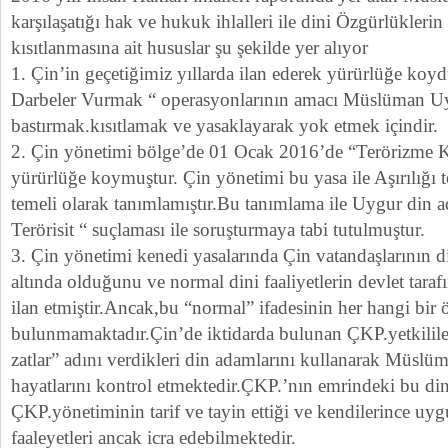
karşılaşatığı hak ve hukuk ihlalleri ile dini Özgürlüklerin
kısıtlanmasına ait hususlar şu şekilde yer alıyor
1. Çin’in geçetiğimiz yıllarda ilan ederek yürürlüğe koy
Darbeler Vurmak “ operasyonlarının amacı Müslüman Uygu
bastırmak.kısıtlamak ve yasaklayarak yok etmek içindir.
2. Çin yönetimi bölge’de 01 Ocak 2016’de “Terörizme K
yürürlüğe koymuştur. Çin yönetimi bu yasa ile Aşırılığı t
temeli olarak tanımlamıştır.Bu tanımlama ile Uygur din a
Terörisit “ suçlaması ile soruşturmaya tabi tutulmuştur.
3. Çin yönetimi kenedi yasalarında Çin vatandaşlarının d
altında olduğunu ve normal dini faaliyetlerin devlet tara
ilan etmiştir.Ancak,bu “normal” ifadesinin her hangi bir ö
bulunmamaktadır.Çin’de iktidarda bulunan ÇKP.yetkilile
zatlar” adını verdikleri din adamlarını kullanarak Müslü
hayatlarını kontrol etmektedir.ÇKP.’nın emrindeki bu di
ÇKP.yönetiminin tarif ve tayin ettiği ve kendilerince uyg
faaleyetleri ancak icra edebilmektedir.