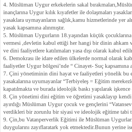
4. Müslüman Uygur erkekelerin sakal bırakmaları,Müslü
inançlarına Uygur kılık kıyafetler ile dolaşmaları yasakla
yasaklara uymayanların sağlık,kamu hizmetlerinde yer al
yasak kapsamına alınmıştır.
5. Müslüman Uygurların 18.yaşından küçük çocuklarına 
vermesi ,devletin kabul ettiği her hangi bir dinin ahkam 
ve dini faaliyetlere katılımaları yasa dışı olarak kabul edil
6. Demokrası ile idare edilen ülkelerde normal olarak kab
faaliyetler Uygur bölgesi’nde “ Cinayet- Suç kapsamına a
7. Çini yönetiminin dini hayat ve faaliyetleri yönelik bu 
yasakalarına uyumayanlar “Terbiyeleş = Eğitim merekezle
kapatılmakta ve burada ideolojik baskı yapılarak işkence 
8. Çin yönetimi dini eğitim ve öğretimi yasaklayıp kendi
ayırdığı Müslüman Uygur çocuk ve gençlerini “Vatanseve
verdikleri bir zorunlu bir siyasi ve ideolojik eğitime tabi 
9. Çin,bu Vatanperverlik Eğitimi ile Müslüman Uygurları
duygularını zayıflaratark yok etmektedir.Bunun yerine ise