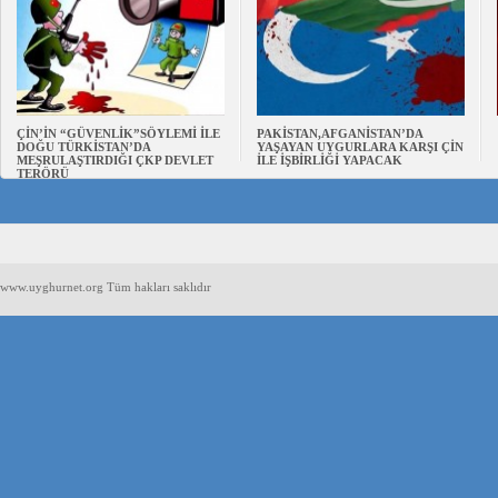
ÇİN’İN “GÜVENLİK”SÖYLEMİ İLE
PAKİSTAN,AFGANİSTAN’DA
DOĞU TÜRKİSTAN’DA
YAŞAYAN UYGURLARA KARŞI ÇİN
MEŞRULAŞTIRDIĞI ÇKP DEVLET
İLE İŞBİRLİĞİ YAPACAK
TERÖRÜ
www.uyghurnet.org Tüm hakları saklıdır