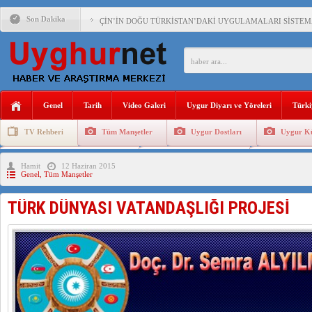
Son Dakika
ÇİN’İN DOĞU TÜRKİSTAN’DAKİ UYGULAMALARI SİSTEM
DİYANET AKADEMİSİ BAŞKANI DOÇ.DR.KAAN : DOĞU TÜR
150 YILDIR KAYNAYAN YARAMIZ : ÇİN İŞGALİNDEKİ DO
ÇİN’İN UYGUR POLİTİKALARINI ÖVEN DİYANET AKADEM
Genel
Tarih
Video Galeri
Uygur Diyarı ve Yöreleri
Türki
MHP’DEN URUMÇİ KATLİAMI MESAJİ : 05.07.2009 URUM
TV Rehberi
Tüm Manşetler
Uygur Dostları
Uygur Kü
ÇİN’İN ANKARA BÜYÜKELÇİSİ JİANG’İN TRABZON ZİYAR
Uygurlarda Düğün ve Cenaze
Uygur Geleneksel Tip
Uygur Gele
Hamit
12 Haziran 2015
İŞGALCİ ÇİN’DEN “FETİHLER SULTANI MEHMET”DİZİSİN
Genel
,
Tüm Manşetler
SAADET PARTİSİ İLÇE BAŞKANI : TEMMUZ AYI,DOĞU TÜR
TÜRK DÜNYASI VATANDAŞLIĞI PROJESİ
İŞGALCİ ÇİN,DOĞU TÜRKİSTAN’DA EN AZ 143 BİN UYGU