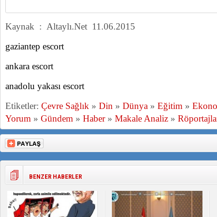
Kaynak : Altaylı.Net 11.06.2015
gaziantep escort
ankara escort
anadolu yakası escort
Etiketler:
Çevre Sağlık
»
Din
»
Dünya
»
Eğitim
»
Ekon
Yorum
»
Gündem
»
Haber
»
Makale Analiz
»
Röportajla
BENZER HABERLER