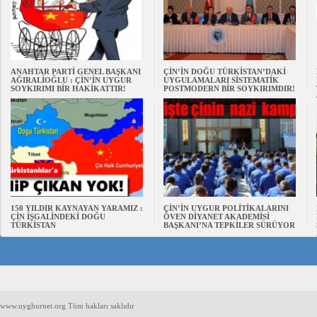
ANAHTAR PARTİ GENEL BAŞKANI
ÇİN’İN DOĞU TÜRKİSTAN’DAKİ
AĞIRALİOĞLU : ÇİN’İN UYGUR
UYGULAMALARI SİSTEMATİK
SOYKIRIMI BİR HAKİKATTIR!
POSTMODERN BİR SOYKIRIMDIR!
150 YILDIR KAYNAYAN YARAMIZ :
ÇİN’İN UYGUR POLİTİKALARINI
ÇİN İŞGALİNDEKİ DOĞU
ÖVEN DİYANET AKADEMİSİ
TÜRKİSTAN
BAŞKANI’NA TEPKİLER SÜRÜYOR
www.uyghurnet.org Tüm hakları saklıdır