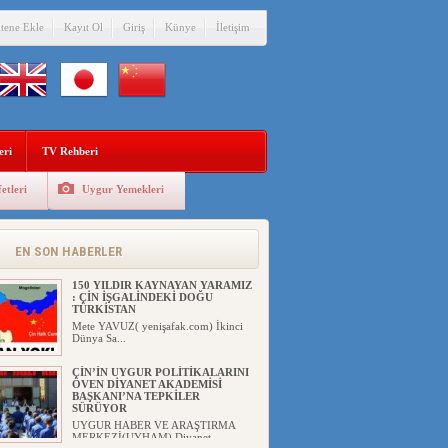
itene Ekle
Kayıt Ol
Giriş
Künye
İletişim
eri
TV Rehberi
etleri
Uygur Yemekleri
DİYANET AKADEMİSİ BAŞKANI
DOÇ.DR.KAAN : DOĞU
TÜRKİSTAN BİZİM KIRMIZI
ÇİZGİMİZDİR!”
EN SON HABERLER
UYGUR HABER VE ARAŞTIRMA
MERKEZİ(UYHAM) 19...
150 YILDIR KAYNAYAN YARAMIZ
: ÇİN İŞGALİNDEKİ DOĞU
TÜRKİSTAN
Mete YAVUZ( yenişafak.com) İkinci
Dünya Sa...
ÇİN’İN UYGUR POLİTİKALARINI
ÖVEN DİYANET AKADEMİSİ
BAŞKANI’NA TEPKİLER
SÜRÜYOR
UYGUR HABER VE ARAŞTIRMA
MERKEZİ(UYHAM) Diyanet