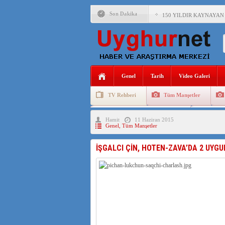
Son Dakika
150 YILDIR KAYNAYAN
ÇİN’İN UYGUR POLİTİ
MHP’DEN URUMÇİ KATL
ÇİN’İN ANKARA BÜYÜKE
Genel
Tarih
Video Galeri
İŞGALCİ ÇİN’DEN “FET
TV Rehberi
Tüm Manşetler
SAADET PARTİSİ İLÇE 
Uygurlarda Düğün ve Cenaze
Uygur 
Hamit
11 Haziran 2015
İŞGALCİ ÇİN,DOĞU TÜ
Genel
,
Tüm Manşetler
İŞGALCI ÇİN, HOTEN-ZAVA’DA 2 UYGU
AZİZANA KAŞGAR : IŞI