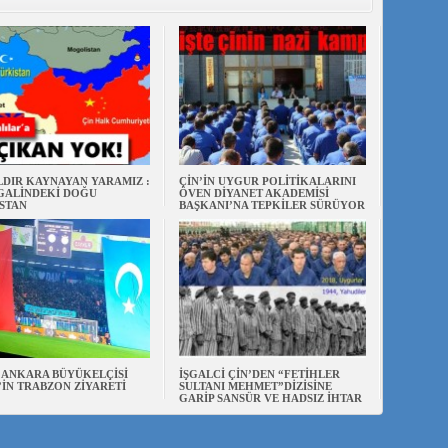
ILDIR KAYNAYAN YARAMIZ :
ÇİN’İN UYGUR POLİTİKALARINI
ŞGALİNDEKİ DOĞU
ÖVEN DİYANET AKADEMİSİ
STAN
BAŞKANI’NA TEPKİLER SÜRÜYOR
N ANKARA BÜYÜKELÇİSİ
İŞGALCİ ÇİN’DEN “FETİHLER
’İN TRABZON ZİYARETİ
SULTANI MEHMET”DİZİSİNE
GARİP SANSÜR VE HADSIZ İHTAR