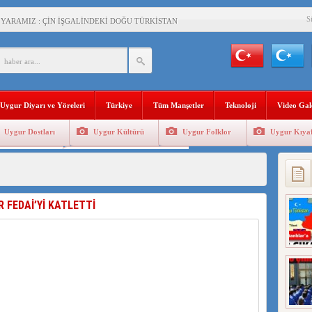
S
 YARAMIZ : ÇİN İŞGALİNDEKİ DOĞU TÜRKİSTAN
KALARINI ÖVEN DİYANET AKADEMİSİ BAŞKANI’NA TEPKİLER SÜRÜYOR
İAMI MESAJİ : 05.07.2009 URUMÇİ ŞEHİTLERİNİ RAHMETLE ANIYORUZ
LÇİSİ JİANG’İN TRABZON ZİYARETİ
Uygur Diyarı ve Yöreleri
Türkiye
Tüm Manşetler
Teknoloji
Video Gal
İHLER SULTANI MEHMET”DİZİSİNE GARİP SANSÜR VE HADSIZ İHTAR
Uygur Dostları
Uygur Kültürü
Uygur Folklor
Uygur Kıyaf
BAŞKANI : TEMMUZ AYI,DOĞU TÜRKİSTAN İÇİN KATLİAM AYI DEĞİLDİR !
Geleneksel Tip
Uygur Geleneksel Sporlar
RKİSTAN’DA EN AZ 143 BİN UYGUR ÇOCUĞU AİLELERİNDEN KOPARDI
R FEDAİ’Yİ KATLETTİ
KLAR ALTINDA BİR VİTRİN Mİ, SUSTURULMUŞBER HAFİZA Mİ?