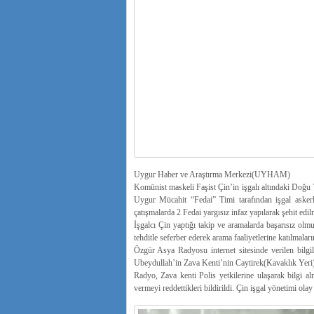
Uygur Haber ve Araştırma Merkezi(UYHAM)
Komünist maskeli Faşist Çin’in işgalı altındaki Doğu 
Uygur Mücahit “Fedai” Timi tarafından işgal askerleri
çatışmalarda 2 Fedai yargısız infaz yapılarak şehit edil
İşgalcı Çin yaptığı takip ve aramalarda başarısız 
tehditle seferber ederek arama faaliyetlerine katılmaları
Özgür Asya Radyosu internet sitesinde verilen bilgi
Ubeydullah’in Zava Kenti’nin Caytirek(Kavaklık Yeri) k
Radyo, Zava kenti Polis yetkilerine ulaşarak bilgi alm
vermeyi reddettikleri bildirildi. Çin işgal yönetimi ol