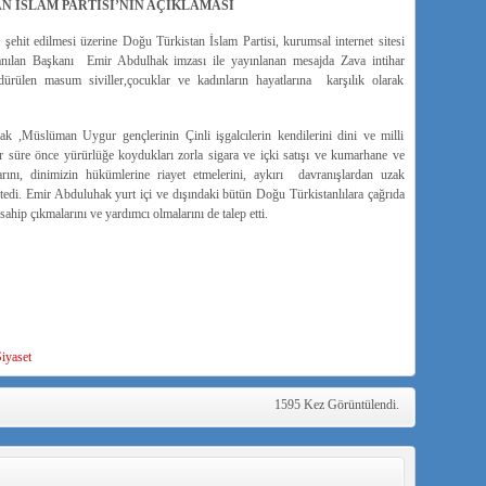
N İSLAM PARTISI’NIN AÇIKLAMASI
şehit edilmesi üzerine Doğu Türkistan İslam Partisi, kurumsal internet sitesi
k anılan Başkanı Emir Abdulhak imzası ile yayınlanan mesajda Zava intihar
öldürülen masum siviller,çocuklar ve kadınların hayatlarına karşılık olarak
 ,Müslüman Uygur gençlerinin Çinli işgalcılerin kendilerini dini ve milli
ir süre önce yürürlüğe koydukları zorla sigara ve içki satışı ve kumarhane ve
ını, dinimizin hükümlerine riayet etmelerini, aykırı davranışlardan uzak
tedi. Emir Abduluhak yurt içi ve dışındaki bütün Doğu Türkistanlılara çağrıda
 sahip çıkmalarını ve yardımcı olmalarını de talep etti.
iyaset
1595 Kez Görüntülendi.