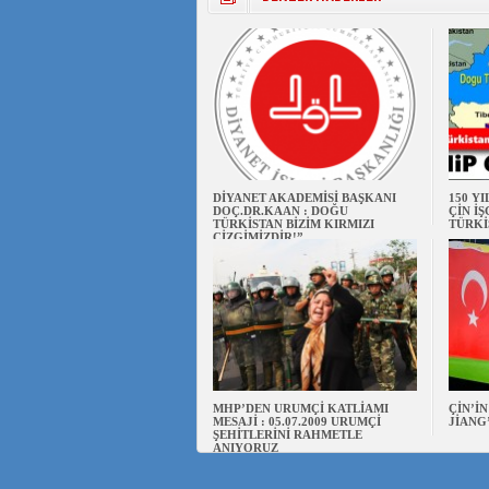
DİYANET AKADEMİSİ BAŞKANI
150 Y
DOÇ.DR.KAAN : DOĞU
ÇİN İ
TÜRKİSTAN BİZİM KIRMIZI
TÜRKİ
ÇİZGİMİZDİR!”
MHP’DEN URUMÇİ KATLİAMI
ÇİN’İ
MESAJİ : 05.07.2009 URUMÇİ
JİANG
ŞEHİTLERİNİ RAHMETLE
ANIYORUZ