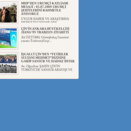
Akademis...
MHP’DEN URUMÇİ KATLİAMI
MESAJİ : 05.07.2009 URUMÇİ
ŞEHİTLERİNİ RAHMETLE
ANIYORUZ
UYGUR HABER VE ARAŞTIRMA
MERKEZİ(UYHAM) Mill...
ÇİN’İN ANKARA BÜYÜKELÇİSİ
JİANG’İN TRABZON ZİYARETİ
Ali ÖZTÜRK( Güneşbakış Gazetesi
yazarı-Trabzon)Geçt...
İŞGALCİ ÇİN’DEN “FETİHLER
SULTANI MEHMET”DİZİSİNE
GARİP SANSÜR VE HADSIZ İHTAR
Av. Oğuzhan ŞAHİN ÇİN'İN
TÜRKİYE'DE SANSÜR ARAYIŞI VE
...
SAADET PARTİSİ İLÇE BAŞKANI :
TEMMUZ AYI,DOĞU TÜRKİSTAN
İÇİN KATLİAM AYI DEĞİLDİR !
UYGUR HABER VE ARAŞTIRMA
MERKEZİ(UYHAM) Komünist
Çin'in...
İŞGALCİ ÇİN,DOĞU
TÜRKİSTAN’DA EN AZ 143 BİN
UYGUR ÇOCUĞU AİLELERİNDEN
KOPARDI
UYGUR HABER VE ARAŞTIRMA
MERKEZİ(UYHAM) ...