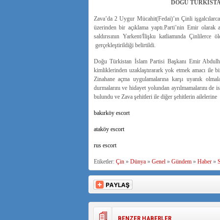
DOĞU TÜRKİSTA
Zava’da 2 Uygur Mücahit(Fedai)’ın Çinli işgalcılarca 
üzerinden bir açıklama yaptı.Parti’nin Emir olara
saldırısının Yarkent/İlişku katliamında Çinlilerce 
gerçekleştirildiği belirtildi.
Doğu Türkistan İslam Partisi Başkanı Emir Abdulhak
kimliklerinden uzaklaştırarark yok etmek amacı ile b
Zinahane açma uygulamalarına karşı uyanık olmalar
durmalarını ve hidayet yolundan ayrılmamalarını de is
bulundu ve Zava şehitleri ile diğer şehitlerin ailelerine
bakırköy escort
ataköy escort
rus escort
Etiketler:
Çin
»
Dünya
»
Genel
»
Gündem
»
Haber
»
S
BENZER HABERLER