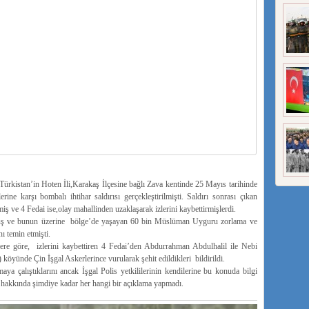
Türkistan’in Hoten İli,Karakaş İlçesine bağlı Zava kentinde 25 Mayıs tarihinde
ne karşı bombalı ihtihar saldırısı gerçekleştirilmişti. Saldırı sonrası çıkan
miş ve 4 Fedai ise,olay mahallinden uzaklaşarak izlerini kaybettirmişlerdi.
olmuş ve bunun üzerine bölge’de yaşayan 60 bin Müslüman Uyguru zorlama ve
nı temin etmişti.
lere göre, izlerini kaybettiren 4 Fedai’den Abdurrahman Abdulhalil ile Nebi
öyünde Çin İşgal Askerlerince vurularak şehit edildikleri bildirildi.
aya çalıştıklarını ancak İşgal Polis yetkililerinin kendilerine bu konuda bilgi
ay hakkında şimdiye kadar her hangi bir açıklama yapmadı.