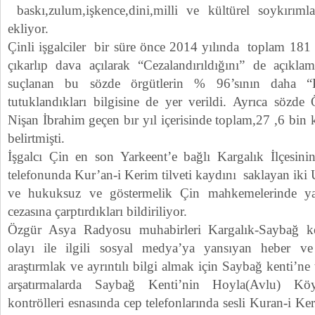
baskı,zulum,işkence,dini,milli ve kültürel soykırıml
ekliyor.
Çinli işgalciler bir süre önce 2014 yılında toplam 181
çıkarlıp dava açılarak “Cezalandırıldığını” de açıklam
suçlanan bu sözde örgütlerin % 96’sının daha “
tutuklandıkları bilgisine de yer verildi. Ayrıca sözd
Nişan İbrahim geçen bır yıl içerisinde toplam,27 ,6 bin 
belirtmişti.
İşgalcı Çin en son Yarkeent’e bağlı Kargalık İlçesin
telefonunda Kur’an-i Kerim tilveti kaydını saklayan iki 
ve hukuksuz ve göstermelik Çin mahkemelerinde yar
cezasına çarptırdıkları bildiriliyor.
Özgür Asya Radyosu muhabirleri Kargalık-Saybağ ke
olayı ile ilgili sosyal medya’ya yansıyan heber ve
araştırmlak ve ayrıntılı bilgi almak için Saybağ kenti’ne 
arşatırmalarda Saybağ Kenti’nin Hoyla(Avlu) Köy
kontrölleri esnasında cep telefonlarında sesli Kuran-i Ker