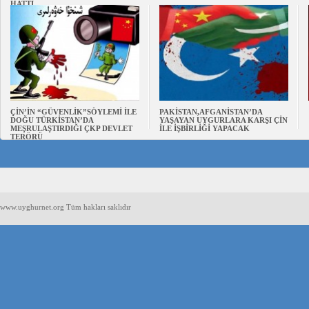
HATTI
ÇİN’İN “GÜVENLİK”SÖYLEMİ İLE
PAKİSTAN,AFGANİSTAN’DA
DOĞU TÜRKİSTAN’DA
YAŞAYAN UYGURLARA KARŞI ÇİN
MEŞRULAŞTIRDIĞI ÇKP DEVLET
İLE İŞBİRLİĞİ YAPACAK
TERÖRÜ
www.uyghurnet.org Tüm hakları saklıdır