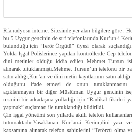
Rfa.radyosu internet Sitesinde yer alan bilgilere göre ;
bu 5 Uygur gencinin de sırf telefonlarında Kur’un-i Kerim
bulunduğu için “Terör Örgütü” üyesi olarak suçlandığı b
Yolda İşgal Polislerince yapılan kontröllerde Cep tele
dini metinler olduğu iddia edilen Mehmet Tursun is
alınarak tutuklanmıştı.Mehmet Tursun’un telefonu bir baş
satın aldığı,Kur’an ve dini metin kayıtlarının satın aldığ
olduğunu ifade etmesi de onun tutuklanmasını en
açıklanmayan bir diğer Müslüman Uygur gencinin ise,eş
resmini bir arkadaşına yolladığı için “Radikal fikirleri
yapmak” suçlaması ile tutuklandığı bildirildi.
Çin işgal yönetimi son yıllarda akıllı telefon kullananlar
tutumaktadır.Yasaklanan Kur’an-i Kerim,dini yazı v
kapsamına alınarak telefon sahiplerini “Terörcü olma 