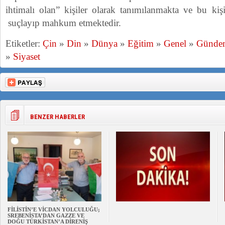
ihtimalı olan” kişiler olarak tanımılanmakta ve bu ki
suçlayıp mahkum etmektedir.
Etiketler:
Çin
»
Din
»
Dünya
»
Eğitim
»
Genel
»
Günde
»
Siyaset
BENZER HABERLER
FİLİSTİN’E VİCDAN YOLCULUĞU;
SREBENİSTA’DAN GAZZE VE
DOĞU TÜRKİSTAN’A DİRENİŞ