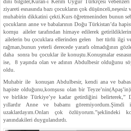
dini bilgiler,Kuran-i Kerim Uygur Türkrçesi vebenzeri 
ziyareti esnasında bazı çocukların çok düşünceli,neşesiz v
muhabirin dikkatini çekti.Kurs öğretmeninden bunun se
çocukların anne ve babalarının Doğu Türkistan’da hapis
komşu aileler tarafından himaye edilerek getirildikleri
ailelerin bu çocuklara ellerinden gelen her türlü ilgi v
rağman,bunun yeterli derecede yararlı olmadığının gözle
daha sonra bu çocuklar ile konuştu.Konuşmalar esnası
ise, 8 yaşında olan ve adının Abdulbesir olduğunu s
oldu.
Muhabir ile konuşan Abdulbesir, kendi ana ve babas
hapiste olduğunu,komşusu olan bir Teyze’nin(Apaş’in)k
ve birlikte Türkiye’ye kadar getirdiğini belirterek,”
yıllardır Anne ve babamı göremiyordum.Şimdi 
uzaklardayım.Onları çok özlüyorum.”şeklindeki 
yanındakileri duygulandırdı.