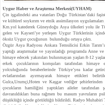
Uygur Haber ve Araştırma Merkezi(UYHAM)
Çin işgalindeki ana vatanları Doğu Türkistan’daki faşis
ve kültürel soykırım ve etnik assimilasyon uygulamaları
Km.yol katederek Güneydoğu Asya ülkeleri yolu ile Tü
gelen ve Kayseri’ye yerleşen Uygur Türklerinin içind
öksüz Uygur çocuğunun bulunduğu ortaya çıktı.
Özgür Asya Radyosu Ankara Temsilicisi Erkin Tarım’ın 
yaptığı araştırmalar ve yayınladığı programda Anne ve 
himaye edecek yakınıları bulunmayan yaşları 8-12 yaşlar
erkek çocuklarının komşuları tarafından himaye 
yolculuğunda beraberlerinde Türkiye’yea kadar getird
evlatlarından ayırmayarak himaye ettikleri belirt
Gulca,Urumçi,Hoten ve Kaşgar vediğer şehirlerinden 
çocukların hamiliğini yaptıkları aileler tarafından
davranıldıkları buna rağmen bu masum yavruların psi
düşüklüğü içinde görüldüğü bildirildi. Radyo Muhabiri