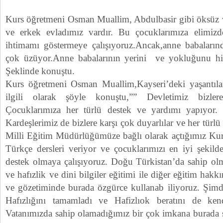
Kurs öğretmeni Osman Muallim, Abdulbasir gibi öksüz v
ve erkek evladımız vardır. Bu çocuklarımıza elimizde
ihtimamı göstermeye çalışıyoruz.Ancak,anne babaların
çok üzüyor.Anne babalarının yerini ve yokluğunu hiçb
Şeklinde konuştu.
Kurs öğretmeni Osman Muallim,Kayseri’deki yaşantıları 
ilgili olarak şöyle konuştu,”” Devletimiz bizlere
Çocuklarımıza her türlü destek ve yardımı yapıyor. 
Kardeşlerimiz de bizlere karşı çok duyarlılar ve her türlü
Milli Eğitim Müdürlüğümüze bağlı olarak açtığımız Kursl
Türkçe dersleri veriyor ve çocuklarımızı en iyi şekild
destek olmaya çalışıyoruz. Doğu Türkistan’da sahip o
ve hafızlik ve dini bilgiler eğitimi ile diğer eğitim hak
ve gözetiminde burada özgürce kullanab iliyoruz. Şimd
Hafızlığını tamamladı ve Hafizlıok beratını de ken
Vatanımızda sahip olamadığımız bir çok imkana burada 