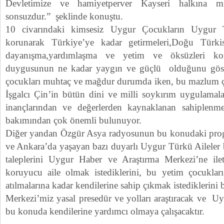
Devletimize ve hamiyetperver Kayseri halkına mi
sonsuzdur.” şeklinde konuştu.
10 civarındaki kimsesiz Uygur Çocukların Uygur Tü
korunarak Türkiye’ye kadar getirmeleri,Doğu Türkis
dayanışma,yardımlaşma ve yetim ve öksüzleri k
duygusunun ne kadar yaygın ve güçlü olduğunu göster
çocukları muhtaç ve mağdur durumda iken, bu mazlum ço
İşgalcı Çin’in bütün dini ve milli soykırım uygulamal
inançlarından ve değerlerden kaynaklanan sahiplen
bakımından çok önemli bulunuyor.
Diğer yandan Özgür Asya radyosunun bu konudaki progr
ve Ankara’da yaşayan bazı duyarlı Uygur Türkü Aileler 
taleplerini Uygur Haber ve Araştırma Merkezi’ne ilet
koruyucu aile olmak istediklerini, bu yetim çocukları
atılmalarına kadar kendilerine sahip çıkmak istediklerini be
Merkezi’miz yasal presedür ve yolları araştıracak ve U
bu konuda kendilerine yardımcı olmaya çalışacaktır.