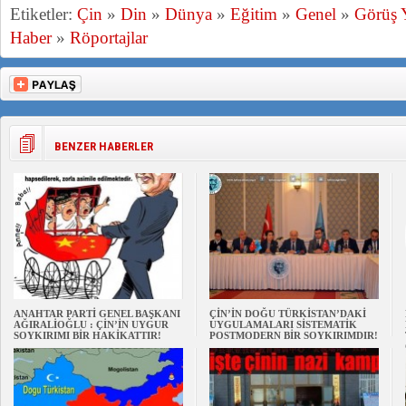
Etiketler:
Çin
»
Din
»
Dünya
»
Eğitim
»
Genel
»
Görüş 
Haber
»
Röportajlar
BENZER HABERLER
ANAHTAR PARTİ GENEL BAŞKANI
ÇİN’İN DOĞU TÜRKİSTAN’DAKİ
AĞIRALİOĞLU : ÇİN’İN UYGUR
UYGULAMALARI SİSTEMATİK
SOYKIRIMI BİR HAKİKATTIR!
POSTMODERN BİR SOYKIRIMDIR!