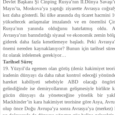
Devlet Başkanı Şi Cinping Rusya’nın II.Dünya Savaşı’
Mayıs’ta, Moskova’ya yaptığı ziyarette Avrasya coğrafy
kez daha gösterdi. İki ülke arasında dış ticaret hacmini 
yükseltecek anlaşmalar imzalandı ve en önemlisi Ç
Rusya’nın yanında olduğunu hatırlatmış oldu. Aç
Avrasya’nın barındırdığı siyasal ve ekonomik zemin bölge
giderek daha fazla kenetlemeye başladı. Peki Avrasya’n
önemi nereden kaynaklanıyor? Bunun için tarihsel sürec
öz olarak irdelemek gerekiyor…
Tarihsel Süreç
19. Yüzyıl’da egemen olan görüş (deniz hakimiyet teoris
iradenin dünyayı da daha rahat kontrol edeceği yönünd
hareket kabiliyeti sebebiyle ABD olacağı öngör
gelindiğinde ise demiryollarının gelişmesiyle birlikte
gücün dünyayı da yöneteceğine yönelik bir yakla
Mackhinder’in kara hakimiyet teorisine göre Asya, Avru
olup önce Doğu Avrupa’ya sonra Avrasya’ya (merkez)