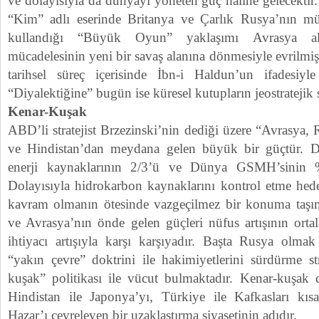
ve dolayısıyla da dünyayı yöneten güç haline gelecektir
“Kim” adlı eserinde Britanya ve Çarlık Rusya’nın müc
kullandığı “Büyük Oyun” yaklaşımı Avrasya al
mücadelesinin yeni bir savaş alanına dönmesiyle evrilmi
tarihsel süreç içerisinde İbn-i Haldun’un ifadesiyle
“Diyalektiğine” bugün ise küresel kutupların jeostrateji
Kenar-Kuşak
ABD’li stratejist Brzezinski’nin dediği üzere “Avrasya,
ve Hindistan’dan meydana gelen büyük bir güçtür. 
enerji kaynaklarının 2/3’ü ve Dünya GSMH’sinin 
Dolayısıyla hidrokarbon kaynaklarını kontrol etme hede
kavram olmanın ötesinde vazgeçilmez bir konuma taşı
ve Avrasya’nın önde gelen güçleri nüfus artışının orta
ihtiyacı artışıyla karşı karşıyadır. Başta Rusya olmak
“yakın çevre” doktrini ile hakimiyetlerini sürdürme st
kuşak” politikası ile vücut bulmaktadır. Kenar-kuşak
Hindistan ile Japonya’yı, Türkiye ile Kafkasları kıs
Hazar’ı çevreleyen bir uzaklaştırma siyasetinin adıdır.