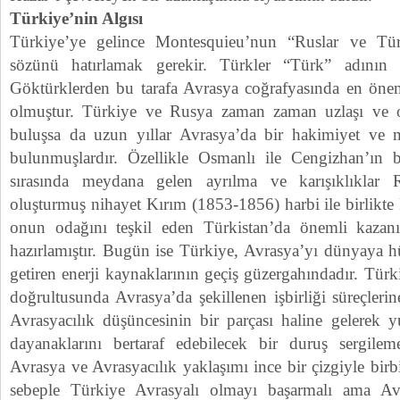
Türkiye’nin Algısı
Türkiye’ye gelince Montesquieu’nun “Ruslar ve Türkl
sözünü hatırlamak gerekir. Türkler “Türk” adının 
Göktürklerden bu tarafa Avrasya coğrafyasında en önemli
olmuştur. Türkiye ve Rusya zaman zaman uzlaşı ve 
buluşsa da uzun yıllar Avrasya’da bir hakimiyet ve 
bulunmuşlardır. Özellikle Osmanlı ile Cengizhan’ın b
sırasında meydana gelen ayrılma ve karışıklıklar 
oluşturmuş nihayet Kırım (1853-1856) harbi ile birlikt
onun odağını teşkil eden Türkistan’da önemli kazan
hazırlamıştır. Bugün ise Türkiye, Avrasya’yı dünyaya h
getiren enerji kaynaklarının geçiş güzergahındadır. Türki
doğrultusunda Avrasya’da şekillenen işbirliği süreçleri
Avrasyacılık düşüncesinin bir parçası haline gelerek yuk
dayanaklarını bertaraf edebilecek bir duruş sergilem
Avrasya ve Avrasyacılık yaklaşımı ince bir çizgiyle birb
sebeple Türkiye Avrasyalı olmayı başarmalı ama Avra