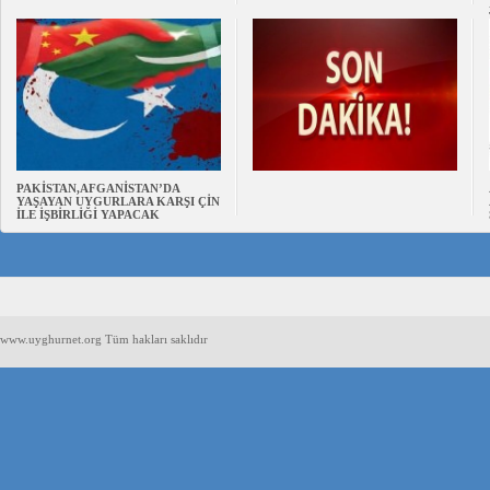
PAKİSTAN,AFGANİSTAN’DA
YAŞAYAN UYGURLARA KARŞI ÇİN
İLE İŞBİRLİĞİ YAPACAK
www.uyghurnet.org Tüm hakları saklıdır