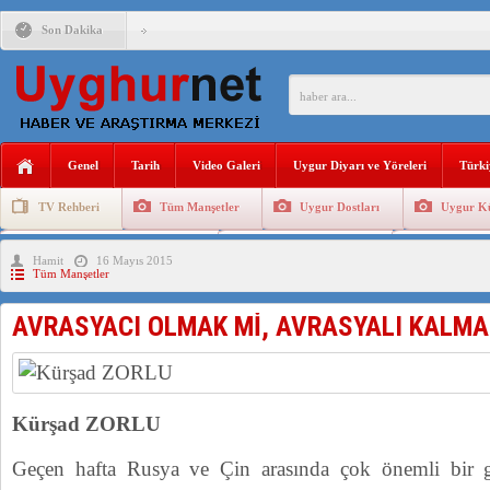
Son Dakika
ÇİN’İN “GÜVENLİK”SÖYLEMİ İLE DOĞU TÜRKİSTAN’DA 
PAKİSTAN,AFGANİSTAN’DA YAŞAYAN UYGURLARA KARŞI Ç
Genel
Tarih
Video Galeri
Uygur Diyarı ve Yöreleri
Türki
ANAHTAR PARTİ GENEL BAŞKANI AĞIRALİOĞLU : ÇİN’İN
TV Rehberi
Tüm Manşetler
Uygur Dostları
Uygur Kü
ÇİN’İN DOĞU TÜRKİSTAN’DAKİ UYGULAMALARI SİSTEM
Uygurlarda Düğün ve Cenaze
Uygur Geleneksel Tip
Uygur Gele
Hamit
16 Mayıs 2015
DİYANET AKADEMİSİ BAŞKANI DOÇ.DR.KAAN : DOĞU TÜR
Tüm Manşetler
150 YILDIR KAYNAYAN YARAMIZ : ÇİN İŞGALİNDEKİ DO
AVRASYACI OLMAK Mİ, AVRASYALI KALMA
ÇİN’İN UYGUR POLİTİKALARINI ÖVEN DİYANET AKADEM
Kürşad ZORLU
Geçen hafta Rusya ve Çin arasında çok önemli bir g