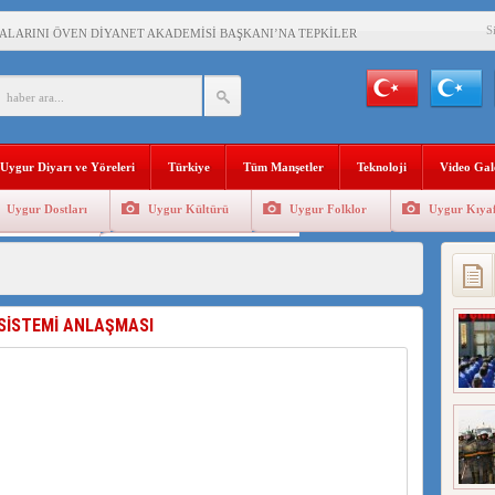
S
KALARINI ÖVEN DİYANET AKADEMİSİ BAŞKANI’NA TEPKİLER SÜRÜYOR
İAMI MESAJİ : 05.07.2009 URUMÇİ ŞEHİTLERİNİ RAHMETLE ANIYORUZ
LÇİSİ JİANG’İN TRABZON ZİYARETİ
İHLER SULTANI MEHMET”DİZİSİNE GARİP SANSÜR VE HADSIZ İHTAR
Uygur Diyarı ve Yöreleri
Türkiye
Tüm Manşetler
Teknoloji
Video Gal
BAŞKANI : TEMMUZ AYI,DOĞU TÜRKİSTAN İÇİN KATLİAM AYI DEĞİLDİR !
Uygur Dostları
Uygur Kültürü
Uygur Folklor
Uygur Kıyaf
RKİSTAN’DA EN AZ 143 BİN UYGUR ÇOCUĞU AİLELERİNDEN KOPARDI
Geleneksel Tip
Uygur Geleneksel Sporlar
KLAR ALTINDA BİR VİTRİN Mİ, SUSTURULMUŞBER HAFİZA Mİ?
 SİSTEMİ ANLAŞMASI