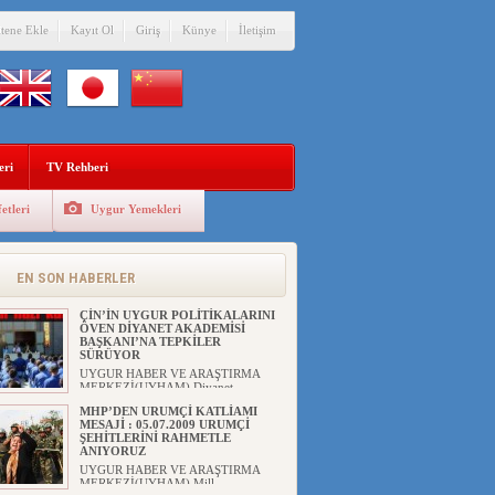
itene Ekle
Kayıt Ol
Giriş
Künye
İletişim
DİYANET AKADEMİSİ BAŞKANI
DOÇ.DR.KAAN : DOĞU
TÜRKİSTAN BİZİM KIRMIZI
ÇİZGİMİZDİR!”
eri
TV Rehberi
UYGUR HABER VE ARAŞTIRMA
MERKEZİ(UYHAM) 19...
etleri
Uygur Yemekleri
150 YILDIR KAYNAYAN YARAMIZ
: ÇİN İŞGALİNDEKİ DOĞU
TÜRKİSTAN
Mete YAVUZ( yenişafak.com) İkinci
EN SON HABERLER
Dünya Sa...
ÇİN’İN UYGUR POLİTİKALARINI
ÖVEN DİYANET AKADEMİSİ
BAŞKANI’NA TEPKİLER
SÜRÜYOR
UYGUR HABER VE ARAŞTIRMA
MERKEZİ(UYHAM) Diyanet
Akademis...
MHP’DEN URUMÇİ KATLİAMI
MESAJİ : 05.07.2009 URUMÇİ
ŞEHİTLERİNİ RAHMETLE
ANIYORUZ
UYGUR HABER VE ARAŞTIRMA
MERKEZİ(UYHAM) Mill...