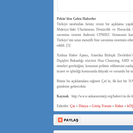
Pekin’den Gelen Haberler
Türkiye tarafından henüz resmi bir açıklama yapı
Malezya’daki Uluslararası Denizcilik ve Havacılık 
savunma sistemi ihalesini CPMIEC firmasının kaza
Türkiye’nin uzun menzilli füze savunma sistemini edin
edildi. [5]
Xinhua Haber Ajansı, Amerika Birleşik Devletleri’n
Dışişleri Bakanlığı sözcüsü Hua Chunying, ABD ve
etmeleri gerektiğini, konunun politize edilmesini yanlı
ticaret ve işbirliği konusunda ihtiyatlı ve sorumlu bir 
Bütün bu açıklamalara rağmen Çin’in, ilk kez bir NA
gündeme getirecektir.
Kaynak
: http://www.ankarastrateji.org/haber/cin-il
Etiketler:
Çin
»
Dünya
»
Görüş Yorum
»
Haber
»
kÖ