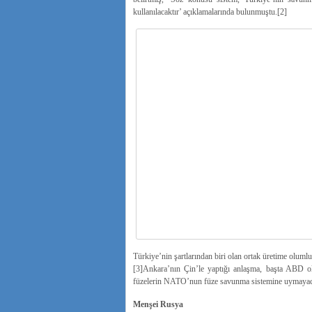
kullanılacaktır’ açıklamalarında bulunmuştu.[2]
Türkiye’nin şartlarından biri olan ortak üretime olumlu 
[3]Ankara’nın Çin’le yaptığı anlaşma, başta ABD o
füzelerin NATO’nun füze savunma sistemine uymayacağı
Menşei Rusya