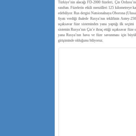
Türkiye’nin alacağı FD-2000 füzeleri, Çin Ordusu’nu
sınıftan. Füzelerin etkili menzilleri 125 kilometreye 
edebiliyor. Rus dergisi Natsionalnaya Oborona (Ulus
fiyatı verdiği ihalede Rusya’nın teklifinin Antey-2
uçaksavar füze sisteminden yana yaptığı ilk seçimi ‘
sistemin Rusya’nın Çin’e ihraç ettiği uçaksavar füze
yana Rusya’nın hava ve füze savunması için büyük pa
girişiminde olduğunu biliyoruz.