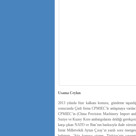
Usama Ceylan
2013 yılında füze kalkanı konusu, gündeme taşındığ
sonucunda Çinli firma CPMIEC’le anlaşmaya varılaca
CPMIEC’in (China Precision Machinery Import and Ex
Suriye ve Kuzey Kore ambargolarını deldiği gerekçesiy
karşı çıkan NATO ve Batı’nın baskısıyla ihale süres
İzmir Milletvekili Aytun Çıray’ın yazılı soru önerges
belirtmiş, ‘Söz konusu sistem, Türkiye’nin savunm