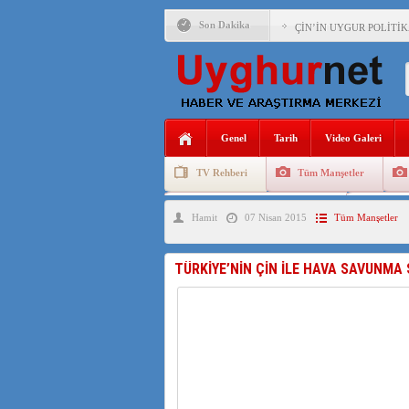
Son Dakika
ÇİN’İN UYGUR POLİTİ
MHP’DEN URUMÇİ KATL
ÇİN’İN ANKARA BÜYÜKE
İŞGALCİ ÇİN’DEN “FET
Genel
Tarih
Video Galeri
SAADET PARTİSİ İLÇE 
TV Rehberi
Tüm Manşetler
İŞGALCİ ÇİN,DOĞU TÜ
Uygurlarda Düğün ve Cenaze
Uygur 
Hamit
07 Nisan 2015
Tüm Manşetler
AZİZANA KAŞGAR : IŞI
TÜRKİYE’NİN ÇİN İLE HAVA SAVUNMA