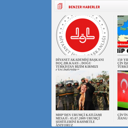
BENZER HABERLER
DİYANET AKADEMİSİ BAŞKANI
150 Y
DOÇ.DR.KAAN : DOĞU
ÇİN İ
TÜRKİSTAN BİZİM KIRMIZI
TÜRKİ
ÇİZGİMİZDİR!”
MHP’DEN URUMÇİ KATLİAMI
ÇİN’İ
MESAJİ : 05.07.2009 URUMÇİ
JİANG
ŞEHİTLERİNİ RAHMETLE
ANIYORUZ