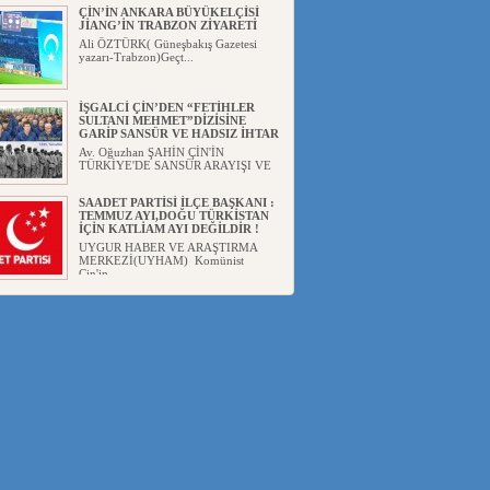
ÇİN’İN ANKARA BÜYÜKELÇİSİ
JİANG’İN TRABZON ZİYARETİ
Ali ÖZTÜRK( Güneşbakış Gazetesi
yazarı-Trabzon)Geçt...
İŞGALCİ ÇİN’DEN “FETİHLER
SULTANI MEHMET”DİZİSİNE
GARİP SANSÜR VE HADSIZ İHTAR
Av. Oğuzhan ŞAHİN ÇİN'İN
TÜRKİYE'DE SANSÜR ARAYIŞI VE
...
SAADET PARTİSİ İLÇE BAŞKANI :
TEMMUZ AYI,DOĞU TÜRKİSTAN
İÇİN KATLİAM AYI DEĞİLDİR !
UYGUR HABER VE ARAŞTIRMA
MERKEZİ(UYHAM) Komünist
Çin'in...
İŞGALCİ ÇİN,DOĞU
TÜRKİSTAN’DA EN AZ 143 BİN
UYGUR ÇOCUĞU AİLELERİNDEN
KOPARDI
UYGUR HABER VE ARAŞTIRMA
MERKEZİ(UYHAM) ...
Gaziantep Yayınevi, "Abdushikur
Muhammed Qumtur ve Şiirle...
AZİZANA KAŞGAR : IŞIKLAR