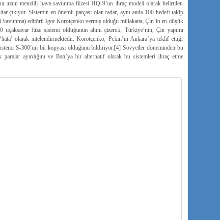
n uzun menzilli hava savunma füzesi HQ-9’un ihraç modeli olarak belirtilen
kadar çıkıyor. Sistemin en önemli parçası olan radar, aynı anda 100 hedefi takip
al Savunma) editörü Igor Korotçenko vermiş olduğu mülakatta, Çin’in en düşük
500 uçaksavar füze sistemi olduğunun altını çizerek, Türkiye’nin, Çin yapımı
hata’ olarak nitelendirmektedir. Korotçenko, Pekin’in Ankara’ya teklif ettiği
 sistemi S-300’ün bir kopyası olduğunu bildiriyor.[4] Sovyetler döneminden bu
ralar ayırdığını ve Batı’ya bir alternatif olarak bu sistemleri ihraç etme