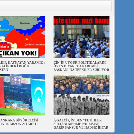
ILDIR KAYNAYAN YARAMIZ :
ÇİN’İN UYGUR POLİTİKALARINI
ŞGALİNDEKİ DOĞU
ÖVEN DİYANET AKADEMİSİ
STAN
BAŞKANI’NA TEPKİLER SÜRÜYOR
N ANKARA BÜYÜKELÇİSİ
İŞGALCİ ÇİN’DEN “FETİHLER
’İN TRABZON ZİYARETİ
SULTANI MEHMET”DİZİSİNE
GARİP SANSÜR VE HADSIZ İHTAR