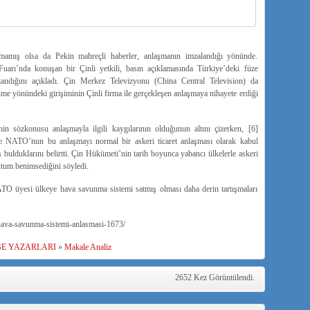
lmamış olsa da Pekin mahreçli haberler, anlaşmanın imzalandığı yönünde.
Fuarı’nda konuşan bir Çinli yetkili, basın açıklamasında Türkiye’deki füze
ndığını açıkladı. Çin Merkez Televizyonu (China Central Television) da
me yönündeki girişiminin Çinli firma ile gerçekleşen anlaşmaya nihayete erdiği
in sözkonusu anlaşmayla ilgili kaygılarının olduğunun altını çizerken, [6]
 NATO’nun bu anlaşmayı normal bir askeri ticaret anlaşması olarak kabul
ş bulduklarını belirtti. Çin Hükümeti’nin tarih boyunca yabancı ülkelerle askeri
tutum benimsediğini söyledi.
TO üyesi ülkeye hava savunma sistemi satmış olması daha derin tartışmaları
e-hava-savunma-sistemi-anlasmasi-1673/
ŞE YAZARLARI
»
Makale Analiz
2652 Kez Görüntülendi.