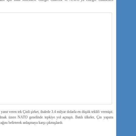
yanıt veren tek Çinli şirket, ihalede 3.4 milyar dolarla en düşük teklifi vermişti.
lmak üzere NATO genelinde tepkiye yol açmıştı. Batılı ülkeler, Çin yapımı
nı belirterek anlaşmaya karşı çıkmışlardı.