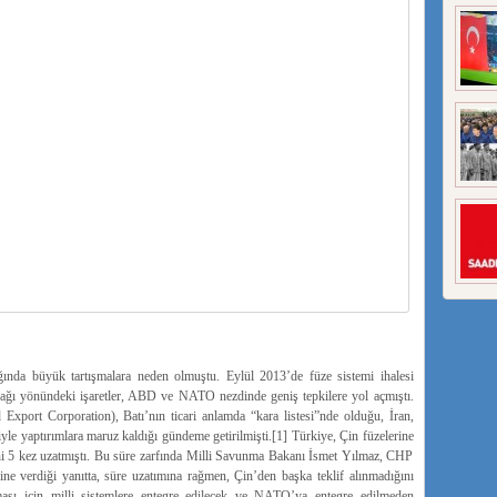
ında büyük tartışmalara neden olmuştu. Eylül 2013’de füze sistemi ihalesi
ğı yönündeki işaretler, ABD ve NATO nezdinde geniş tepkilere yol açmıştı.
port Corporation), Batı’nın ticari anlamda “kara listesi”nde olduğu, İran,
le yaptırımlara maruz kaldığı gündeme getirilmişti.[1] Türkiye, Çin füzelerine
ini 5 kez uzatmıştı. Bu süre zarfında Milli Savunma Bakanı İsmet Yılmaz, CHP
ine verdiği yanıtta, süre uzatımına rağmen, Çin’den başka teklif alınmadığını
ası için milli sistemlere entegre edilecek ve NATO’ya entegre edilmeden