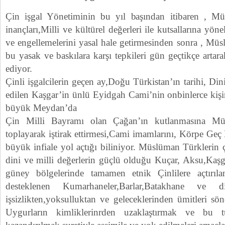
Çin işgal Yönetiminin bu yıl başından itibaren , M
inançları,Milli ve kültürel değerleri ile kutsallarına yöne
ve engellemelerini yasal hale getirmesinden sonra , Mü
bu yasak ve baskılara karşı tepkileri gün geçtikçe artara
ediyor.
Çinli işgalcilerin geçen ay,Doğu Türkistan’ın tarihi, Di
edilen Kaşgar’in ünlü Eyidgah Cami’nin onbinlerce kişin
büyük Meydan’da
Çin Milli Bayramı olan Çağan’ın kutlanmasına Mü
toplayarak iştirak ettirmesi,Cami imamlarını, Körpe Geç 
büyük infiale yol açtığı biliniyor. Müslüman Türklerin ç
dini ve milli değerlerin güçlü olduğu Kuçar, Aksu,Kaşg
güney bölgelerinde tamamen etnik Çinlilere açtırıl
desteklenen Kumarhaneler,Barlar,Batakhane ve 
işsizlikten,yoksulluktan ve geleceklerinden ümitleri 
Uygurların kimliklerinrden uzaklaştırmak ve bu tü