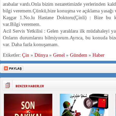
arabalar vardı.Onla bizim nezaretimizde yerlerinden kaldır
bilgi veremem.Çünkü,bize konuşma ve açıklama yasağı v
Kaşgar 1.No.lu Hastane Doktoru(Çinli) : Bize bu
var.Bilgi veremem.
Acil Servis Yetkilisi : Gelen yaralılara ilk müdahaleyi 
Onların durumlarını bilmiyorum.Ayrıca, bu konuda bi
var. Daha fazla konuşamam.
Etiketler:
Çin
»
Dünya
»
Genel
»
Gündem
»
Haber
BENZER HABERLER