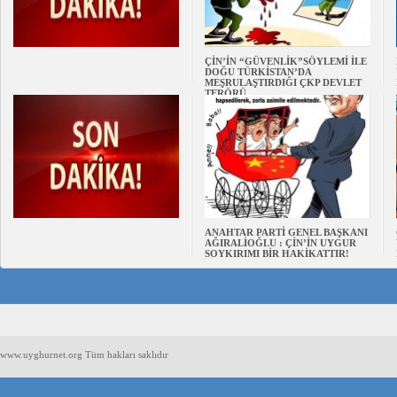
ÇİN’İN “GÜVENLİK”SÖYLEMİ İLE
DOĞU TÜRKİSTAN’DA
MEŞRULAŞTIRDIĞI ÇKP DEVLET
TERÖRÜ
ANAHTAR PARTİ GENEL BAŞKANI
AĞIRALİOĞLU : ÇİN’İN UYGUR
SOYKIRIMI BİR HAKİKATTIR!
www.uyghurnet.org Tüm hakları saklıdır