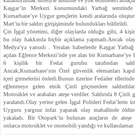
kazandırılmak suretiyle assimile ve yok edilmeleri amaçla
Kaşgar’in Merkezi konumundaki Yarbağ semtinde
Kumarhane’ye Uygur gençlerin kendi aralarında oluştu
Mart’ta bir saldırı girişişiminde bulundukları bildirildi.
Çin İşgal yönetimi, diğer olaylarda olduğu gibi, 4 kiş
bu olay hakkında hiçbir açıklama yapmadı.Ancak olay
Medya’ya yansıdı . Yeralan haberlerde Kaşgar Yarbağ
açılan Eğlence Merkezi’nde yer alan bir Kumarhane’ye 1
6 kişilik bir Fedai gurubu tarafından saldı
Ancak,Kumarhane’nin Özel güvenlik elemanları kapılar
içeri girmelerini önledi.Bunun üzerine Fedailer ellerinde 
eğlenmeye gelen etnik Çinli göçmenlere saldırdılar.
Motosiklet ve arabaları ateşe verdiler. Saldırıda 8 Çinli 
yaralandı.Olay yerine gelen İşgal Polisleri Fedai’lerin ü
Uyguru yargısız infaz yaparak olay mahallinde öldürd
yakaladı. Bir Otopark’ta bulunan araçların de ateşe 
onlarca motosiklet ve otomobili yandığı ve kullanılamaz ha