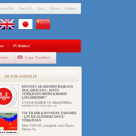
itene Ekle
Kayıt Ol
Giriş
Künye
İletişim
eri
TV Rehberi
etleri
Uygur Yemekleri
EN SON HABERLER
DİYANET AKADEMİSİ BAŞKANI
DOÇ.DR.KAAN : DOĞU
TÜRKİSTAN BİZİM KIRMIZI
ÇİZGİMİZDİR!”
UYGUR HABER VE ARAŞTIRMA
MERKEZİ(UYHAM) 19...
150 YILDIR KAYNAYAN YARAMIZ
: ÇİN İŞGALİNDEKİ DOĞU
TÜRKİSTAN
Mete YAVUZ( yenişafak.com) İkinci
Dünya Sa...