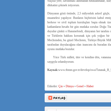
Suçsuz yere, savunması alınmadan tutuklanmalar, kur
dikkatini çekmek istiyorum.
Dünyanın gözü önünde, 2,5 milyonluk askerî güçle, e
muamelesi yapılıyor. Bunların hiçbirisini kabul etm
herkese ve sivil toplum kuruluşları başta olmak üz
katliamların hesabı bir gün mutlaka sorulur. Doğu Tü
duyulur çünkü o Hanımefendi, dünyanın her tarafını d
ve Türklerin hakkını korumak için çok yoğun bir 
Meclisinden, bu güzel Meclisten, Türkiye Büyük Mille
tarafından duyulacağına olan inancımı da buradan if
oyunu mutlaka bozulur.
Yüce Türk milleti, titre ve kendine dön, vatanına, to
saygıyla selamlıyorum.
Kaynak:
www.tbmm.gov.tr/develop/owa/Tutanak_B
Etiketler:
Çin
»
Dünya
»
Genel
»
Haber