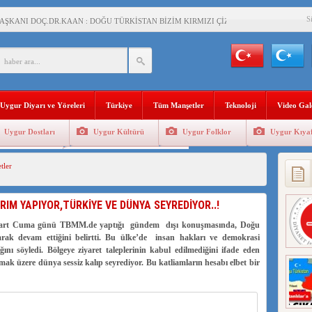
S
AŞKANI DOÇ.DR.KAAN : DOĞU TÜRKİSTAN BİZİM KIRMIZI ÇİZGİMİZDİR!”
 YARAMIZ : ÇİN İŞGALİNDEKİ DOĞU TÜRKİSTAN
KALARINI ÖVEN DİYANET AKADEMİSİ BAŞKANI’NA TEPKİLER SÜRÜYOR
İAMI MESAJİ : 05.07.2009 URUMÇİ ŞEHİTLERİNİ RAHMETLE ANIYORUZ
Uygur Diyarı ve Yöreleri
Türkiye
Tüm Manşetler
Teknoloji
Video Gal
LÇİSİ JİANG’İN TRABZON ZİYARETİ
Uygur Dostları
Uygur Kültürü
Uygur Folklor
Uygur Kıyaf
İHLER SULTANI MEHMET”DİZİSİNE GARİP SANSÜR VE HADSIZ İHTAR
Geleneksel Tip
Uygur Geleneksel Sporlar
tler
BAŞKANI : TEMMUZ AYI,DOĞU TÜRKİSTAN İÇİN KATLİAM AYI DEĞİLDİR !
RKİSTAN’DA EN AZ 143 BİN UYGUR ÇOCUĞU AİLELERİNDEN KOPARDI
RIM YAPIYOR,TÜRKİYE VE DÜNYA SEYREDİYOR..!
Mart Cuma günü TBMM.de yaptığı gündem dışı konuşmasında, Doğu
arak devam ettiğini belirtti. Bu ülke’de insan hakları ve demokrasi
KLAR ALTINDA BİR VİTRİN Mİ, SUSTURULMUŞBER HAFİZA Mİ?
ını söyledi. Bölgeye ziyaret taleplerinin kabul edilmediğini ifade eden
k üzere dünya sessiz kalıp seyrediyor. Bu katliamların hesabı elbet bir