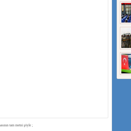
nın tam metni şöyle ;