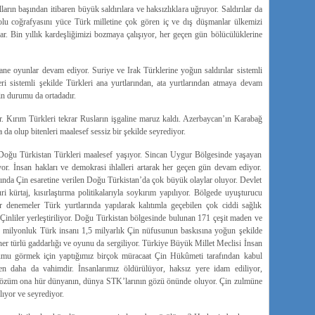
rın başından itibaren büyük saldırılara ve haksızlıklara uğruyor. Saldırılar da
lu coğrafyasını yüce Türk milletine çok gören iç ve dış düşmanlar ülkemizi
r. Bin yıllık kardeşliğimizi bozmaya çalışıyor, her geçen gün bölücülüklerine
ane oyunlar devam ediyor. Suriye ve Irak Türklerine yoğun saldırılar sistemli
eri sistemli şekilde Türkleri ana yurtlarından, ata yurtlarından atmaya devam
in durumu da ortadadır.
r. Kırım Türkleri tekrar Rusların işgaline maruz kaldı. Azerbaycan’ın Karabağ
 da olup bitenleri maalesef sessiz bir şekilde seyrediyor.
 Doğu Türkistan Türkleri maalesef yaşıyor. Sincan Uygur Bölgesinde yaşayan
yor. İnsan hakları ve demokrasi ihlalleri artarak her geçen gün devam ediyor.
ında Çin esaretine verilen Doğu Türkistan’da çok büyük olaylar oluyor. Devlet
ri kürtaj, kısırlaştırma politikalarıyla soykırım yapılıyor. Bölgede uyuşturucu
er denemeler Türk yurtlarında yapılarak kalıtımla geçebilen çok ciddi sağlık
e Çinliler yerleştiriliyor. Doğu Türkistan bölgesinde bulunan 171 çeşit maden ve
30 milyonluk Türk insanı 1,5 milyarlık Çin nüfusunun baskısına yoğun şekilde
her türlü gaddarlığı ve oyunu da sergiliyor. Türkiye Büyük Millet Meclisi İnsan
umu görmek için yaptığımız birçok müracaat Çin Hükûmeti tarafından kabul
 daha da vahimdir. İnsanlarımız öldürülüyor, haksız yere idam ediliyor,
, sözüm ona hür dünyanın, dünya STK’larının gözü önünde oluyor. Çin zulmüne
ıyor ve seyrediyor.