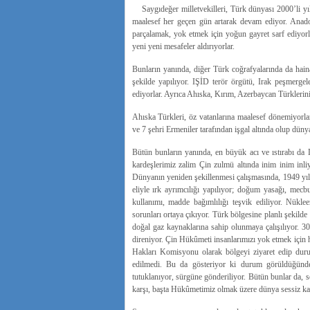
Saygıdeğer milletvekilleri, Türk dünyası 2000’li yılla
maalesef her geçen gün artarak devam ediyor. Anado
parçalamak, yok etmek için yoğun gayret sarf ediyorla
yeni yeni mesafeler aldırıyorlar.
Bunların yanında, diğer Türk coğrafyalarında da hain
şekilde yapılıyor. IŞİD terör örgütü, Irak peşmergel
ediyorlar. Ayrıca Ahıska, Kırım, Azerbaycan Türklerin
Ahıska Türkleri, öz vatanlarına maalesef dönemiyorla
ve 7 şehri Ermeniler tarafından işgal altında olup dünya
Bütün bunların yanında, en büyük acı ve ıstırabı da
kardeşlerimiz zalim Çin zulmü altında inim inim inli
Dünyanın yeniden şekillenmesi çalışmasında, 1949 yıl
eliyle ırk ayrımcılığı yapılıyor; doğum yasağı, mecbu
kullanımı, madde bağımlılığı teşvik ediliyor. Nükle
sorunları ortaya çıkıyor. Türk bölgesine planlı şekild
doğal gaz kaynaklarına sahip olunmaya çalışılıyor. 
direniyor. Çin Hükûmeti insanlarımızı yok etmek için 
Hakları Komisyonu olarak bölgeyi ziyaret edip dur
edilmedi. Bu da gösteriyor ki durum görüldüğünden
tutuklanıyor, sürgüne gönderiliyor. Bütün bunlar da
karşı, başta Hükûmetimiz olmak üzere dünya sessiz kal