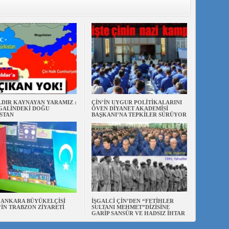
ILDIR KAYNAYAN YARAMIZ :
ÇİN’İN UYGUR POLİTİKALARINI
ŞGALİNDEKİ DOĞU
ÖVEN DİYANET AKADEMİSİ
STAN
BAŞKANI’NA TEPKİLER SÜRÜYOR
N ANKARA BÜYÜKELÇİSİ
İŞGALCİ ÇİN’DEN “FETİHLER
’İN TRABZON ZİYARETİ
SULTANI MEHMET”DİZİSİNE
GARİP SANSÜR VE HADSIZ İHTAR