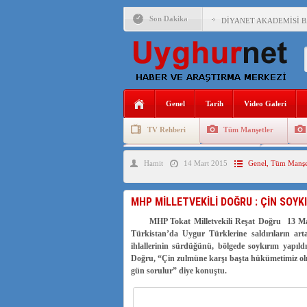
Son Dakika
DİYANET AKADEMİSİ B
150 YILDIR KAYNAYAN
ÇİN’İN UYGUR POLİTİ
MHP’DEN URUMÇİ KATL
Genel
Tarih
Video Galeri
ÇİN’İN ANKARA BÜYÜKE
TV Rehberi
Tüm Manşetler
İŞGALCİ ÇİN’DEN “FET
Uygurlarda Düğün ve Cenaze
Uygur 
Hamit
14 Mart 2015
Genel
,
Tüm Manşe
SAADET PARTİSİ İLÇE 
İŞGALCİ ÇİN,DOĞU TÜ
MHP MİLLETVEKİLİ DOĞRU : ÇİN SOYKI
MHP Tokat Milletvekili Reşat Doğru 13 
Türkistan’da Uygur Türklerine saldırıların art
AZİZANA KAŞGAR : IŞI
ihlallerinin sürdüğünü, bölgede soykırım yapıldığ
Doğru, “Çin zulmüne karşı başta hükümetimiz olma
gün sorulur” diye konuştu.