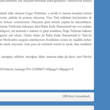
şuna dizilmeler, hür dünyanın neresinde acaba görülüyor? Herkesin bu konuya
linde silah olmayan Uygur Türklerine, o zavallı ve masum insanlara terörist
iyorum, şiddetle de protesto ediyorum. Yüce Türk milletinin kürsüsünden de
ere herkese sesleniyorum: Dünyanın gözü önünde yapılan bu haksızlıkların,
rkistan Türklerinin kahraman lideri Rabia Kadir Hanımefendi’nin sesi mutlaka
olaşıyor, her tarafında o mahzun ve garip insanların, Doğu Türkistan halkının
gayret sarf ediyor. Ondan dolayı da Rabia Kadir Hanımefendi’yi Türk’ün
t Meclisinden saygıyla selamlıyorum. Kendisinin sesinin de, inşallah, herkes
ade etmek istiyorum. Ama şunu da söylemek isterim ki ancak, hain tuzakların
prağına, milletine, bayrağına, diline, inancına sahip çık diyor, yüce Meclisi
_SD.birlesim_baslangic?P4=22389&P5=H&page1=6&page2=6
1900 Kez Görüntülendi.