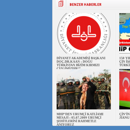
BENZER HABERLER
DİYANET AKADEMİSİ BAŞKANI
150 Y
DOÇ.DR.KAAN : DOĞU
ÇİN İ
TÜRKİSTAN BİZİM KIRMIZI
TÜRKİ
ÇİZGİMİZDİR!”
MHP’DEN URUMÇİ KATLİAMI
ÇİN’İ
MESAJİ : 05.07.2009 URUMÇİ
JİANG
ŞEHİTLERİNİ RAHMETLE
ANIYORUZ