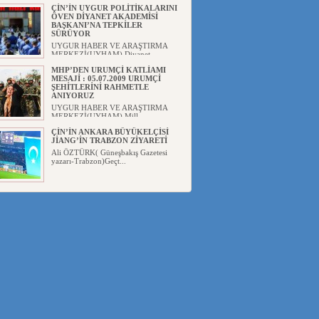
ÇİN’İN UYGUR POLİTİKALARINI
ÖVEN DİYANET AKADEMİSİ
BAŞKANI’NA TEPKİLER
SÜRÜYOR
UYGUR HABER VE ARAŞTIRMA
MERKEZİ(UYHAM) Diyanet
Akademis...
MHP’DEN URUMÇİ KATLİAMI
MESAJİ : 05.07.2009 URUMÇİ
ŞEHİTLERİNİ RAHMETLE
ANIYORUZ
UYGUR HABER VE ARAŞTIRMA
MERKEZİ(UYHAM) Mill...
ÇİN’İN ANKARA BÜYÜKELÇİSİ
JİANG’İN TRABZON ZİYARETİ
Ali ÖZTÜRK( Güneşbakış Gazetesi
yazarı-Trabzon)Geçt...
İŞGALCİ ÇİN’DEN “FETİHLER
SULTANI MEHMET”DİZİSİNE
GARİP SANSÜR VE HADSIZ İHTAR
Av. Oğuzhan ŞAHİN ÇİN'İN
TÜRKİYE'DE SANSÜR ARAYIŞI VE
...
SAADET PARTİSİ İLÇE BAŞKANI :
TEMMUZ AYI,DOĞU TÜRKİSTAN
İÇİN KATLİAM AYI DEĞİLDİR !
UYGUR HABER VE ARAŞTIRMA
MERKEZİ(UYHAM) Komünist
Çin'in...
İŞGALCİ ÇİN,DOĞU