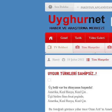
Son Dakika
PAKİSTAN,AFGANİSTAN
ANAHTAR PARTİ GENEL 
ÇİN’İN DOĞU TÜRKİST
Genel
Tarih
Video Galeri
DİYANET AKADEMİSİ B
TV Rehberi
Tüm Manşetler
150 YILDIR KAYNAYAN
Uygurlarda Düğün ve Cenaze
Uygur 
Hamit
19 Şubat 2015
Tüm Manşetler
ÇİN’İN UYGUR POLİTİ
MHP’DEN URUMÇİ KATL
UYGUR TÜRKLERİ SAHİPSİZ..!
ÇİN’İN ANKARA BÜYÜKE
Üç belâ var bu dünyanın başında!
Amerika, Kızıl Rusya, Kızıl Çin.
Üçü birden fitne-fesat peşinde,
Amerika, Kızıl Rusya, Kızıl Çin.
Bu fotoğrafı görünce yıllar önce Ozan Arif’in Amer