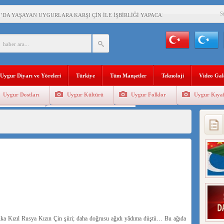
S
’DA YAŞAYAN UYGURLARA KARŞI ÇİN İLE İŞBİRLİĞİ YAPACAK
BAŞKANI AĞIRALİOĞLU : ÇİN’İN UYGUR SOYKIRIMI BİR HAKİKATTIR!
AN’DAKİ UYGULAMALARI SİSTEMATİK POSTMODERN BİR SOYKIRIMDIR!
Uygur Diyarı ve Yöreleri
Türkiye
Tüm Manşetler
Teknoloji
Video Gal
AŞKANI DOÇ.DR.KAAN : DOĞU TÜRKİSTAN BİZİM KIRMIZI ÇİZGİMİZDİR!”
Uygur Dostları
Uygur Kültürü
Uygur Folklor
Uygur Kıyaf
 YARAMIZ : ÇİN İŞGALİNDEKİ DOĞU TÜRKİSTAN
Geleneksel Tip
Uygur Geleneksel Sporlar
KALARINI ÖVEN DİYANET AKADEMİSİ BAŞKANI’NA TEPKİLER SÜRÜYOR
İAMI MESAJİ : 05.07.2009 URUMÇİ ŞEHİTLERİNİ RAHMETLE ANIYORUZ
LÇİSİ JİANG’İN TRABZON ZİYARETİ
ika Kızıl Rusya Kızın Çin şiiri; daha doğrusu ağıdı yâdıma düştü… Bu ağıda