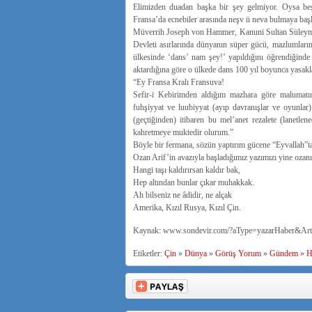
Elimizden duadan başka bir şey gelmiyor. Oysa beş
Fransa’da ecnebiler arasında neşv ü neva bulmaya başl
Müverrih Joseph von Hammer, Kanuni Sultan Süleyma
Devleti asırlarında dünyanın süper gücü, mazlumları
ülkesinde ‘dans’ nam şey!’ yapıldığını öğrendiğin
aktardığına göre o ülkede dans 100 yıl boyunca yasakl
“Ey Fransa Kralı Fransuva!
Sefir-i Kebirimden aldığım mazhara göre malumatı
fuhşiyyat ve luubiyyat (ayıp davranışlar ve oyunl
(geçtiğinden) itibaren bu mel’anet rezalete (lanet
kahretmeye muktedir olurum.”
Böyle bir fermana, sözün yaptırım gücene “Eyvallah”ta
Ozan Arif’in avazıyla başladığımız yazımızı yine ozanı
Hangi taşı kaldırırsan kaldır bak,
Hep altından bunlar çıkar muhakkak.
Ah bilseniz ne âdidir, ne alçak
Amerika, Kızıl Rusya, Kızıl Çin.
Kaynak: www.sondevir.com/?aType=yazarHaber&Art
Etiketler:
Çin
»
Dünya
»
Görüş Yorum
»
Gündem
»
H