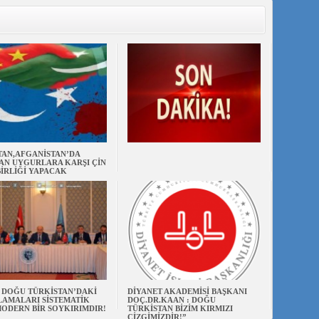
TAN,AFGANİSTAN’DA
AN UYGURLARA KARŞI ÇİN
BİRLİĞİ YAPACAK
N DOĞU TÜRKİSTAN’DAKİ
DİYANET AKADEMİSİ BAŞKANI
AMALARI SİSTEMATİK
DOÇ.DR.KAAN : DOĞU
ODERN BİR SOYKIRIMDIR!
TÜRKİSTAN BİZİM KIRMIZI
ÇİZGİMİZDİR!”