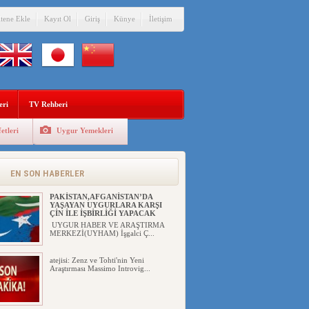
itene Ekle
Kayıt Ol
Giriş
Künye
İletişim
eri
TV Rehberi
etleri
Uygur Yemekleri
ÇİN’İN “GÜVENLİK”SÖYLEMİ İLE
DOĞU TÜRKİSTAN’DA
MEŞRULAŞTIRDIĞI ÇKP DEVLET
TERÖRÜ
EN SON HABERLER
YILMAZ ER(habernida.com) Çin
yönetimi 4 Ağustos 2...
PAKİSTAN,AFGANİSTAN’DA
YAŞAYAN UYGURLARA KARŞI
ÇİN İLE İŞBİRLİĞİ YAPACAK
UYGUR HABER VE ARAŞTIRMA
MERKEZİ(UYHAM) İşgalci Ç...
atejisi: Zenz ve Tohti'nin Yeni
Araştırması Massimo Introvig...