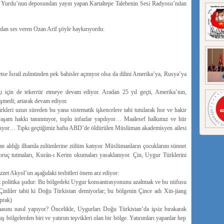
lebe Yurdu’nun deposundan yayın yapan Kartaltepe Talebenin Sesi Radyosu’ndan
dan ses veren Ozan Arif şöyle haykırıyordu:
etse İsrail zulmünden pek bahisler açmıyor olsa da dilini Amerika’ya, Rusya’ya
ğı için de tekerrür etmeye devam ediyor. Aradan 25 yıl geçti, Amerika’nın,
şmedi; artarak devam ediyor.
ri uzun süreden bu yana sistematik işkencelere tabi tutularak hor ve hakir
e yaşam hakkı tanınmıyor, toplu infazlar yapılıyor… Maalesef halkımız ve hür
alıyor… Tıpkı geçtiğimiz hafta ABD’de öldürülen Müslüman akademisyen ailesi
n aldığı ilhamla zulümlerine zülüm katıyor. Müslümanların çocuklarını sünnet
, oruç tutmaları, Kurán-ı Kerim okumaları yasaklanıyor. Çin, Uygur Türklerini
zet Akyol’un aşağıdaki tesbitleri önem arz ediyor:
mel politika şudur: Bu bölgedeki Uygur konsantrasyonunu azaltmak ve bu nüfusu
 Çinliler tabii ki Doğu Türkistan demiyorlar; bu bölgenin Çince adı Xin-jiang
prak)
sını nasıl yapıyor? Öncelikle, Uygurları Doğu Türkistan’da işsiz bırakarak
ş bölgelerden biri ve yatırım teşvikleri olan bir bölge. Yatırımları yapanlar hep