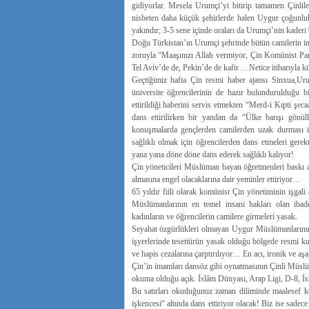
gidiyorlar. Mesela Urumçi’yi bitirip tamamen Çinlil
nisbeten daha küçük şehirlerde halen Uygur çoğunluk 
yakındır; 3-5 sene içinde oraları da Urumçi’nin kaderi
Doğu Türkistan’ın Urumçi şehrinde bütün camilerin ima
zoruyla “Maaşınızı Allah vermiyor, Çin Komünist Part
Tel Aviv’de de, Pekin’de de kafir… Netice itibarıyla kü
Geçtiğimiz hafta Çin resmi haber ajansı Sinxua,Urum
üniversite öğrencilerinin de hazır bulundurulduğu b
ettirildiği haberini servis etmekten “Merd-i Kıpti şec
dans ettirilirken bir yandan da “Ülke barışı gönüll
konuşmalarda gençlerden camilerden uzak durması i
sağlıklı olmak için öğrencilerden dans etmeleri gerekt
yana yana döne döne dans ederek sağlıklı kalıyor!
Çin yöneticileri Müslüman bayan öğretmenleri baskı al
almasına engel olacaklarına dair yeminler ettiriyor…
65 yıldır fiili olarak komünist Çin yönetiminin işgal
Müslümanlarının en temel insani hakları olan ibadet
kadınların ve öğrencilerin camilere girmeleri yasak.
Seyahat özgürlükleri olmayan Uygur Müslümanlarının 
işyerlerinde tesettürün yasak olduğu bölgede resmi kur
ve hapis cezalarına çarptırılıyor… En acı, ironik ve aş
Çin’in imamları dansöz gibi oynatmasının Çinli Müsl
okuma olduğu açık. İslâm Dünyası, Arap Ligi, D-8, İ
Bu satırları okuduğunuz zaman diliminde maalesef ko
işkencesi“ altında dans ettiriyor olacak! Biz ise sadec