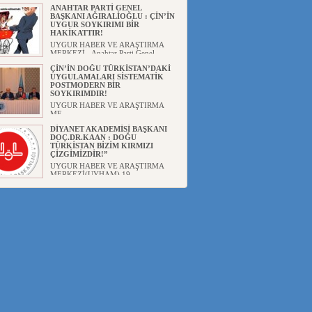
ANAHTAR PARTİ GENEL
BAŞKANI AĞIRALİOĞLU : ÇİN’İN
UYGUR SOYKIRIMI BİR
HAKİKATTIR!
UYGUR HABER VE ARAŞTIRMA
MERKEZİ Anahtar Parti Genel
Başka...
ÇİN’İN DOĞU TÜRKİSTAN’DAKİ
UYGULAMALARI SİSTEMATİK
POSTMODERN BİR
SOYKIRIMDIR!
UYGUR HABER VE ARAŞTIRMA
ME...
DİYANET AKADEMİSİ BAŞKANI
DOÇ.DR.KAAN : DOĞU
TÜRKİSTAN BİZİM KIRMIZI
ÇİZGİMİZDİR!”
UYGUR HABER VE ARAŞTIRMA
MERKEZİ(UYHAM) 19...
150 YILDIR KAYNAYAN YARAMIZ
: ÇİN İŞGALİNDEKİ DOĞU
TÜRKİSTAN
Mete YAVUZ( yenişafak.com) İkinci
Dünya Sa...
ÇİN’İN UYGUR POLİTİKALARINI
ÖVEN DİYANET AKADEMİSİ
BAŞKANI’NA TEPKİLER
SÜRÜYOR
UYGUR HABER VE ARAŞTIRMA
MERKEZİ(UYHAM) Diyanet
Akademis...
MHP’DEN URUMÇİ KATLİAMI