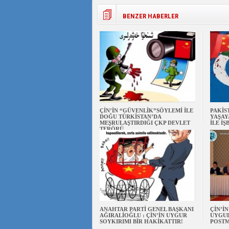
BENZER HABERLER
ÇİN’İN “GÜVENLİK”SÖYLEMİ İLE
PAKİS
DOĞU TÜRKİSTAN’DA
YAŞAY
MEŞRULAŞTIRDIĞI ÇKP DEVLET
İLE İŞ
TERÖRÜ
ANAHTAR PARTİ GENEL BAŞKANI
ÇİN’İ
AĞIRALİOĞLU : ÇİN’İN UYGUR
UYGUL
SOYKIRIMI BİR HAKİKATTIR!
POSTM