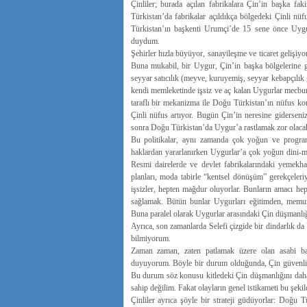
Çinliler; burada açılan fabrikalara Çin’in başka faki
Türkistan’da fabrikalar açıldıkça bölgedeki Çinli nü
Türkistan’ın başkenti Urumçi’de 15 sene önce Uygu
duydum.
Şehirler hızla büyüyor, sanayileşme ve ticaret gelişi
Buna mukabil, bir Uygur, Çin’in başka bölgelerine gö
seyyar satıcılık (meyve, kuruyemiş, seyyar kebapçılık gi
kendi memleketinde işsiz ve aç kalan Uygurlar mecburen
taraflı bir mekanizma ile Doğu Türkistan’ın nüfus ko
Çinli nüfus artıyor. Bugün Çin’in neresine giderseni
sonra Doğu Türkistan’da Uygur’a rastlamak zor olaca
Bu politikalar, aynı zamanda çok yoğun ve programl
haklardan yararlanırken Uygurlar’a çok yoğun dini-mil
Resmi dairelerde ve devlet fabrikalarındaki yemekha
planları, moda tabirle “kentsel dönüşüm” gerekçeleriy
işsizler, hepten mağdur oluyorlar. Bunların amacı he
sağlamak. Bütün bunlar Uygurları eğitimden, memuriy
Buna paralel olarak Uygurlar arasındaki Çin düşmanlığı
Ayrıca, son zamanlarda Selefi çizgide bir dindarlık d
bilmiyorum.
Zaman zaman, zaten patlamak üzere olan asabi bazı 
duyuyorum. Böyle bir durum olduğunda, Çin güvenlik g
Bu durum söz konusu kitledeki Çin düşmanlığını daha 
sahip değilim. Fakat olayların genel istikameti bu şekil
Çinliler ayrıca şöyle bir strateji güdüyorlar: Doğu T