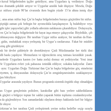
r-kırsal bölgelerinden işçiler getiriliyor, ama Uygurlara iş verilmiyor. Doğu
fusu dramatik şekilde artıyor ve Uygurlar azınlık hale düşüyor. Mesela, Doğu
r nüfusu yüzde 90’lar civarında iken bugün yüzde 15’in altına inmiş diye
yor, ama artan nüfus hep Çin’in başka bölgelerinden buraya göçürülen bir nüfus.
çtüğü zaman çok belirgin bir ayrımcılıkla karşılaşmıyor. İş bulabiliyor veya
bi işler yapıyorlar) gibi yollarla ailesinin nafakasını çıkarabiliyor. Dolayısıyla,
 Çin’in başka bölgelerinde bir hayat inşa etmeye çalışıyorlar. Böylelikle, çift
mbinasyonu değişiyor. Bir taraftan Uygur nüfus azalıyor, bir taraftan da Han-
z gidin, muhakkak oraya yerleşmiş bir Uygur’a rastlarsınız. Fakat bir müddet
kmış gibi gözüküyor.
ı bir devlet şiddetiyle de destekleniyor. Çinli Müslümanlar her türlü dini
li baskı yapılıyor. Memurların ve öğrencilerin oruç tutması kesinlikle yasak.
nelerde Uygurlara kasten (ve hatta zorla) domuz eti yediriyorlar. Yeni imar
le Uygurların evleri yok pahasına istimlâk ediliyor; sokakta kalıyorlar. Zaten
p aynı: Uygurları Doğu Türkistan’dan Çin’in başka bölgelerine göç etmelerini
etten, iş dünyasından dolayısıyla Çin’in zenginleşmesinden uzaklaştırıyor.
nı bileyliyor.
a Uygurlar arasında yayılıyor. Bunun programlı-sistemli-örgütlü olup olmadığını
Uygur gençlerinin polislere, karakollar gibi bazı yerlere saldırdıklarını
üçleri o bölgeye toptan bir saldırı yaparak bütün toplumu cezalandırıyorlar.
da güçlendiriyor. Son zamanlardaki olayların detayı hakkında özel bir bilgiye
de oluyor.
ürkistan’ın her tarafına Çinli yerleştirmek yerine nokta hedefler seçip sırayla