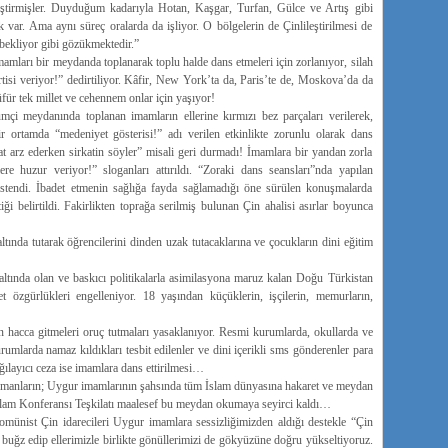
eştirmişler. Duyduğum kadarıyla Hotan, Kaşgar, Turfan, Gülce ve Artış gibi
var. Ama aynı süreç oralarda da işliyor. O bölgelerin de Çinlileştirilmesi de
 bekliyor gibi gözükmektedir.”
mları bir meydanda toplanarak toplu halde dans etmeleri için zorlanıyor, silah
isi veriyor!” dedirtiliyor. Kâfir, New York’ta da, Paris’te de, Moskova’da da
für tek millet ve cehennem onlar için yaşıyor!
çi meydanında toplanan imamların ellerine kırmızı bez parçaları verilerek,
ir ortamda “medeniyet gösterisi!” adı verilen etkinlikte zorunlu olarak dans
aat arz ederken sirkatin söyler” misali geri durmadı! İmamlara bir yandan zorla
ere huzur veriyor!” sloganları attırıldı. “Zoraki dans seansları”nda yapılan
stendi. İbadet etmenin sağlığa fayda sağlamadığı öne sürülen konuşmalarda
iği belirtildi. Fakirlikten toprağa serilmiş bulunan Çin ahalisi asırlar boyunca
tında tutarak öğrencilerini dinden uzak tutacaklarına ve çocukların dini eğitim
i altında olan ve baskıcı politikalarla asimilasyona maruz kalan Doğu Türkistan
 özgürlükleri engelleniyor. 18 yaşından küçüklerin, işçilerin, memurların,
hacca gitmeleri oruç tutmaları yasaklanıyor. Resmi kurumlarda, okullarda ve
umlarda namaz kıldıkları tesbit edilenler ve dini içerikli sms gönderenler para
ağılayıcı ceza ise imamlara dans ettirilmesi…
ümanların; Uygur imamlarının şahsında tüm İslam dünyasına hakaret ve meydan
slam Konferansı Teşkilatı maalesef bu meydan okumaya seyirci kaldı…
münist Çin idarecileri Uygur imamlara sessizliğimizden aldığı destekle “Çin
e buğz edip ellerimizle birlikte gönüllerimizi de gökyüzüne doğru yükseltiyoruz.