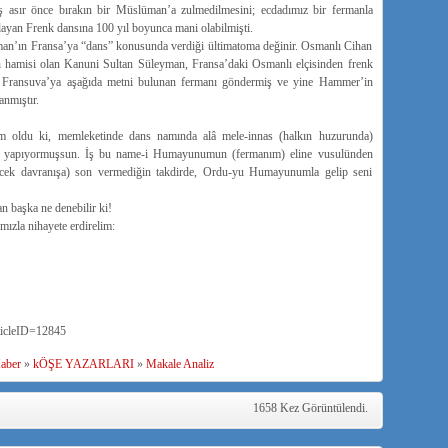
 asır önce bırakın bir Müslüman’a zulmedilmesini; ecdadımız bir fermanla
ayan Frenk dansına 100 yıl boyunca mani olabilmişti.
n’ın Fransa’ya “dans” konusunda verdiği ültimatoma değinir. Osmanlı Cihan
n hamisi olan Kanuni Sultan Süleyman, Fransa’daki Osmanlı elçisinden frenk
de Fransuva’ya aşağıda metni bulunan fermanı göndermiş ve yine Hammer’in
anmıştır.
m oldu ki, memleketinde dans namında alâ mele-innas (halkın huzurunda)
ar) yapıyormuşsun. İş bu name-i Humayunumun (fermanım) eline vusulünden
lenecek davranışa) son vermediğin takdirde, Ordu-yu Humayunumla gelip seni
n başka ne denebilir ki!
mızla nihayete erdirelim:
icleID=12845
aber
»
kÖŞE YAZARLARI
»
Makale Analiz
1658 Kez Görüntülendi.