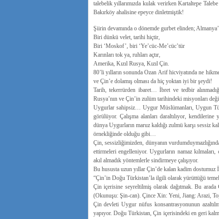
talebelik yıllarımızda kulak verirken Kartaltepe Ta
Bakırköy ahalisine epeyce dinletmiştik!
Şiirin devamında o dönemde gurbet elinden; Almanya’
Biri dünkü velet, tarihi hiçtir,
Biri ‘Moskof’, biri ‘Ye’cüc-Me’cüc’tür
Karınları tok ya, ruhları açtır,
Amerika, Kızıl Rusya, Kızıl Çin.
80’li yılların sonunda Ozan Arif hicviyatında ne hikm
ve Çin’e dolamış olması da hiç yoktan iyi bir şeydi!
Tarih, tekerrürden ibaret… İbret ve tedbir alınmadı
Rusya’nın ve Çin’in zulüm tarihindeki misyonları deği
Uygurlar sahipsiz… Uygur Müslümanları, Uygun Türkle
görülüyor. Çalışma alanları daraltılıyor, kendilerin
dünya Uygurların maruz kaldığı zulmü karşı sessiz k
örnekliğinde olduğu gibi…
Çin, sessizliğimizden, dünyanın vurdumduymazlığında
ettirmeleri engelleniyor. Uygurların namaz kılmaları
akıl almadık yöntemlerle sindirmeye çalışıyor.
Bu hususta uzun yıllar Çin’de kalan kadim dostumuz İz
“Çin’in Doğu Türkistan’la ilgili olarak yürüttüğü te
Çin içerisine seyreltilmiş olarak dağıtmak. Bu arada
(Okunuşu: Şin-can). Çince Xin: Yeni, Jiang: Arazi, To
Çin devleti Uygur nüfus konsantrasyonunun azaltılma
yapıyor. Doğu Türkistan, Çin içerisindeki en geri kalmı