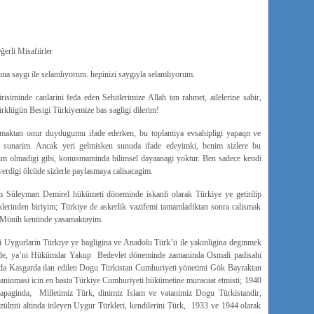
erli Misafiirler
na saygı ile selamlıyorum. hepinizi saygıyla selamlıyorum.
nde canlarini feda eden Sehitlerimize Allah tan rahmet, ailelerine sabir,
 Türklügün Besigi Türkiyemize bas sagligi dilerim!
unmaktan onur duydugumu ifade ederken, bu toplantiya evsahipligi yapaqn ve
rimi sunarim. Ancak yeri gelmisken sunuda ifade edeyimki, benim sizlere bu
im olmadigi gibi, konusmaminda bilimsel dayaanagi yoktur. Ben sadece kendi
erdigi ölcüde sizlerle paylasmaya calisacagim.
Süleyman Demirel hükümeti döneminde iskanli olarak Türkiye ye getirilip
klerinden biriyim; Türkiye de askerlik vazifemi tamamladiktan sonra calismak
n Münih kentinde yasamaktayim.
ni Uygurlarin Türkiye ye bagligina ve Anadolu Türk’ü ile yakinligina deginmek
lerde, ya’ni Hükümdar Yakup Bedevlet döneminde zamaninda Osmali padisahi
nda Kasgarda ilan edilen Dogu Türkistan Cumhuriyeti yönetimi Gök Bayraktan
taninmasi icin en basta Türkiye Cumhuriyeti hükümetine muracaat etmisti; 1940
kapaginda, Milletimiz Türk, dinimiz Islam ve vatanimiz Dogu Türkistandir,
ülmü altinda inleyen Uygur Türkleri, kendilerini Türk, 1933 ve 1944 olarak