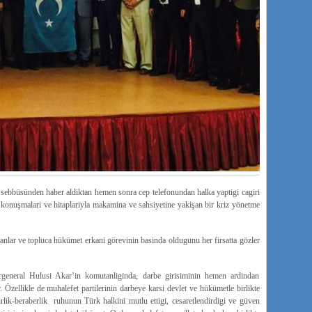
bbüsünden haber aldiktan hemen sonra cep telefonundan halka yaptigi cagiri
en konuşmalari ve hitaplariyla makamina ve sahsiyetine yakişan bir kriz yönetme
nlar ve topluca hükümet erkani görevinin basinda oldugunu her firsatta gözler
neral Hulusi Akar’in komutanliginda, darbe girisiminin hemen ardindan
. Özellikle de muhalefet partilerinin darbeye karsi devlet ve hükümetle birlikte
rlik-beraberlik ruhunun Türk halkini mutlu ettigi, cesaretlendirdigi ve güven