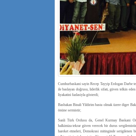
Cumhurbaskani sayin Recep Tayyip Erdogan Darbe tese
ile baslayan doğrusu, liderlik sifati, güven telkin ed
liyakatini fazlasiyla gösterdi;
Basbakan Binali Yildirim basta olmak üzere diger Baka
önüne sermistir;
Sanli Türk Ordusu da, Genel Kurmay Baskani Orge
halkimiza tekrar güven verecek bir durus sergilemistir
hareket etmeleri, Demokrasi mitinginde serigilenen bi