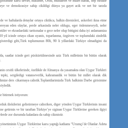
irisimine karsi devlet, hükümet, Ordu, muhalefet ve millet olarak, hep birlikte
deye ve demokrasiye sahip cikildigi dünya ya gayet acik ve net bir tarzda
ve haftalarda detaylar ortaya ciktikca, halkin direnisleri, askerleri ikna etme
cereyan eden olaylar, perde arkasinda neler oldugu, eger önlenmeseydi, neler
üler ve ekranlardaki tartismalar o gece neler olup bittigini daha iyi anlamamiza
10 yil icinde ortaya cikan uyanis, toparlanma, özgüven ve toplumdaki zindelik
sterdigi gibi,Türk toplumunun 80li, 90 li yillardaki Türkiye olmadigini da
la, saatlar icinde geri püskürtülmesinde aziz Türk milletinin bir bütün olarak
.
anin cesitli ülkelerinde, özellikle de Almanya da yasamakta olan Uygur Türkleri
 tepki, sergiledigi vatanseverlik, kahramanlik ve bütün bir millet olarak dik
dimize ders cikarmaya calistik.Toplantilarimizda Türk halkinin Darbe girisimine
söyledik.
le bitirmek istiyorum:
tluk iliskilerini gelistirmeye calisriken, diger yönden Uygur Türklerinin insani
line getirmis ve bir taraftan Türkiye’ye siginan Uygur Türklerine gereken ilgiyi
elerde zor durumda kalanlara da sahip cikmistir.
netiminin Uygur Türklerine karsı yaptığı katliamı “Urumçi’de Olanlar Adeta