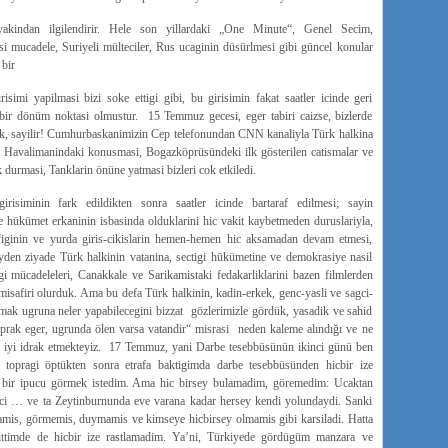
yakindan ilgilendirir. Hele son yillardaki „One Minute“, Genel Secim,
 mucadele, Suriyeli mülteciler, Rus ucaginin düsürlmesi gibi güncel konular
 bir
mi yapilmasi bizi soke ettigi gibi, bu girisimin fakat saatler icinde geri
 bir dönüm noktasi olmustur. 15 Temmuz gecesi, eger tabiri caizse, bizlerde
k, sayilir! Cumhurbaskanimizin Cep telefonundan CNN kanaliyla Türk halkina
rk Havalimanindaki konusmasi, Bogazköprüsündeki ilk gösterilen catismalar ve
 durmasi, Tanklarin önüne yatmasi bizleri cok etkiledi.
risiminin fark edildikten sonra saatler icinde bartaraf edilmesi; sayin
hükümet erkaninin isbasinda olduklarini hic vakit kaybetmeden duruslariyla,
trafiginin ve yurda giris-cikislarin hemen-hemen hic aksamadan devam etmesi,
eyden ziyade Türk halkinin vatanina, sectigi hükümetine ve demokrasiye nasil
digi mücadeleleri, Canakkale ve Sarikamistaki fedakarliklarini bazen filmlerden
 misafiri olurduk. Ama bu defa Türk halkinin, kadin-erkek, genc-yasli ve sagci-
mak ugruna neler yapabilecegini bizzat gözlerimizle gördük, yasadik ve sahid
oprak eger, ugrunda ölen varsa vatandir“ misrasi neden kaleme alındığı ve ne
 iyi idrak etmekteyiz. 17 Temmuz, yani Darbe tesebbüsünün ikinci günü ben
topragi öptükten sonra etrafa baktigimda darbe tesebbüsünden hicbir ize
i bir ipucu görmek istedim. Ama hic birsey bulamadim, göremedim: Ucaktan
ksici … ve ta Zeytinburnunda eve varana kadar hersey kendi yolundaydi. Sanki
amis, görmemis, duymamis ve kimseye hicbirsey olmamis gibi karsiladi. Hatta
ittimde de hicbir ize rastlamadim. Ya’ni, Türkiyede gördügüm manzara ve