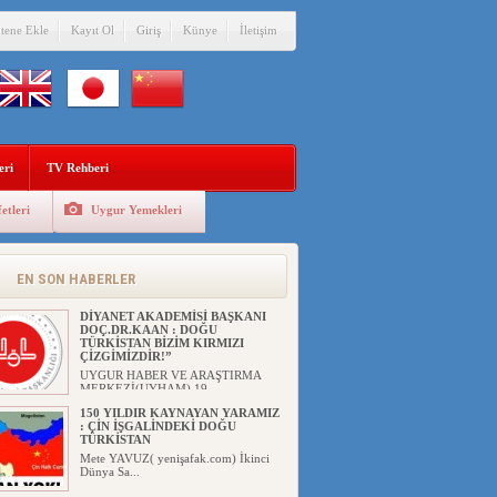
itene Ekle
Kayıt Ol
Giriş
Künye
İletişim
eri
TV Rehberi
etleri
Uygur Yemekleri
EN SON HABERLER
DİYANET AKADEMİSİ BAŞKANI
DOÇ.DR.KAAN : DOĞU
TÜRKİSTAN BİZİM KIRMIZI
ÇİZGİMİZDİR!”
UYGUR HABER VE ARAŞTIRMA
MERKEZİ(UYHAM) 19...
150 YILDIR KAYNAYAN YARAMIZ
: ÇİN İŞGALİNDEKİ DOĞU
TÜRKİSTAN
Mete YAVUZ( yenişafak.com) İkinci
Dünya Sa...