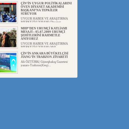
ÇİN’İN UYGUR POLİTİKALARINI
ÖVEN DİYANET AKADEMİSİ
BAŞKANI’NA TEPKİLER
SÜRÜYOR
UYGUR HABER VE ARAŞTIRMA
MERKEZİ(UYHAM) Diyanet
Akademis...
MHP’DEN URUMÇİ KATLİAMI
MESAJİ : 05.07.2009 URUMÇİ
ŞEHİTLERİNİ RAHMETLE
ANIYORUZ
UYGUR HABER VE ARAŞTIRMA
MERKEZİ(UYHAM) Mill...
ÇİN’İN ANKARA BÜYÜKELÇİSİ
JİANG’İN TRABZON ZİYARETİ
Ali ÖZTÜRK( Güneşbakış Gazetesi
yazarı-Trabzon)Geçt...
İŞGALCİ ÇİN’DEN “FETİHLER
SULTANI MEHMET”DİZİSİNE
GARİP SANSÜR VE HADSIZ İHTAR
Av. Oğuzhan ŞAHİN ÇİN'İN
TÜRKİYE'DE SANSÜR ARAYIŞI VE
...
SAADET PARTİSİ İLÇE BAŞKANI :
TEMMUZ AYI,DOĞU TÜRKİSTAN
İÇİN KATLİAM AYI DEĞİLDİR !
UYGUR HABER VE ARAŞTIRMA
MERKEZİ(UYHAM) Komünist
Çin'in...
İŞGALCİ ÇİN,DOĞU