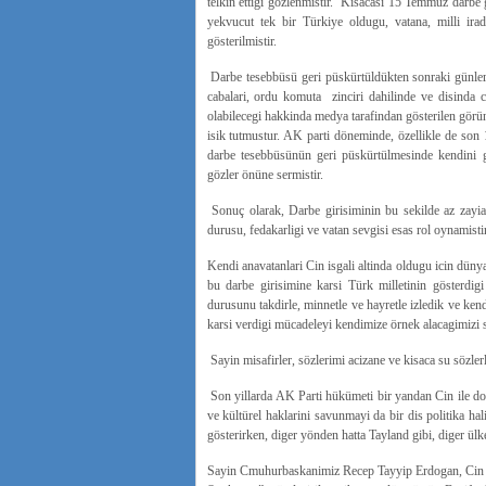
telkin ettigi gözlenmistir. Kisacasi 15 Temmuz darbe g
yekvucut tek bir Türkiye oldugu, vatana, milli ira
gösterilmistir.
Darbe tesebbüsü geri püskürtüldükten sonraki günlerde 
cabalari, ordu komuta zinciri dahilinde ve disinda 
olabilecegi hakkinda medya tarafindan gösterilen görünt
isik tutmustur. AK parti döneminde, özellikle de son 
darbe tesebbüsünün geri püskürtülmesinde kendini gö
gözler önüne sermistir.
Sonuç olarak, Darbe girisiminin bu sekilde az zayiat
durusu, fedakarligi ve vatan sevgisi esas rol oynamistir
Kendi anavatanlari Cin isgali altinda oldugu icin düny
bu darbe girisimine karsi Türk milletinin gösterdigi
durusunu takdirle, minnetle ve hayretle izledik ve ken
karsi verdigi mücadeleyi kendimize örnek alacagimizi 
Sayin misafirler, sözlerimi acizane ve kisaca su sözler
Son yillarda AK Parti hükümeti bir yandan Cin ile dos
ve kültürel haklarini savunmayi da bir dis politika ha
gösterirken, diger yönden hatta Tayland gibi, diger ülk
Sayin Cmuhurbaskanimiz Recep Tayyip Erdogan, Cin yö