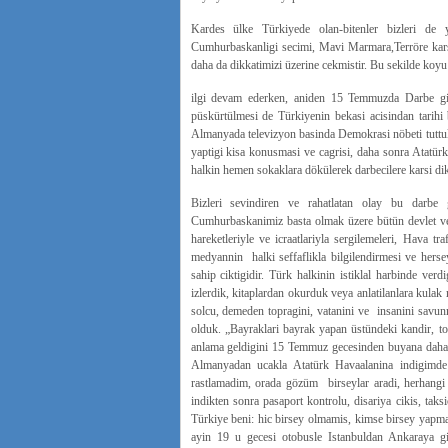
Kardes ülke Türkiyede olan-bitenler bizleri de 
Cumhurbaskanligi secimi, Mavi Marmara,Terröre karsi
daha da dikkatimizi üzerine cekmistir. Bu sekilde koyu
ilgi devam ederken, aniden 15 Temmuzda Darbe girisi
püskürtülmesi de Türkiyenin bekasi acisindan tarihi
Almanyada televizyon basinda Demokrasi nöbeti tuttu
yaptigi kisa konusmasi ve cagrisi, daha sonra Atatü
halkin hemen sokaklara dökülerek darbecilere karsi dik
Bizleri sevindiren ve rahatlatan olay bu darbe gi
Cumhurbaskanimiz basta olmak üzere bütün devlet ve 
hareketleriyle ve icraatlariyla sergilemeleri, Hava 
medyannin halki seffaflikla bilgilendirmesi ve hers
sahip ciktigidir. Türk halkinin istiklal harbinde ver
izlerdik, kitaplardan okurduk veya anlatilanlara kulak
solcu, demeden topragini, vatanini ve insanini savun
olduk. „Bayraklari bayrak yapan üstündeki kandir, t
anlama geldigini 15 Temmuz gecesinden buyana daha
Almanyadan ucakla Atatürk Havaalanina indigimde 
rastlamadim, orada gözüm birseylar aradi, herhang
indikten sonra pasaport kontrolu, disariya cikis, ta
Türkiye beni: hic birsey olmamis, kimse birsey yapm
ayin 19 u gecesi otobusle Istanbuldan Ankaraya g