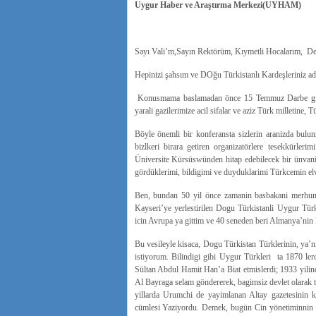
Uygur Haber ve Araştırma Merkezi(UYHAM)
Sayı Vali’m,Sayın Rektörüm, Kıymetli Hocalarım, Değ
Hepinizi şahsım ve DOğu Türkistanlı Kardeşleriniz adı
Konusmama baslamadan önce 15 Temmuz Darbe girisimi
yarali gazilerimize acil sifalar ve aziz Türk milletine,
Böyle önemli bir konferansta sizlerin aranizda bul
bizlkeri birara getiren organizatörlere tesekkürle
Üniversite Kürsüswünden hitap edebilecek bir ünvan
gördüklerimi, bildigimi ve duyduklarimi Türkcemin elv
Ben, bundan 50 yil önce zamanin basbakani merhum 
Kayseri’ye yerlestirilen Dogu Türkistanli Uygur Tür
icin Avrupa ya gittim ve 40 seneden beri Almanya’ni
Bu vesileyle kisaca, Dogu Türkistan Türklerinin, ya’
istiyorum. Bilindigi gibi Uygur Türkleri ta 1870 
Sültan Abdul Hamit Han’a Biat etmislerdi; 1933 yili
Al Bayraga selam göndererek, bagimsiz devlet olarak 
yillarda Urumchi de yayimlanan Altay gazetesinin 
cümlesi Yaziyordu. Demek, bugün Cin yönetiminnin z