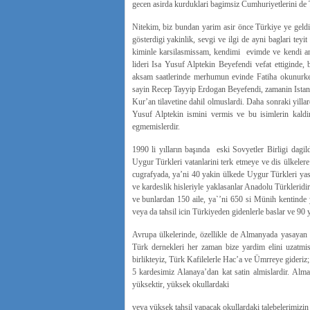
gecen asirda kurduklari bagimsiz Cumhuriyetlerini de T
Nitekim, biz bundan yarim asir önce Türkiye ye gel
gösterdigi yakinlik, sevgi ve ilgi de ayni baglari tey
kiminle karsilasmissam, kendimi evimde ve kendi an
lideri Isa Yusuf Alptekin Beyefendi vefat ettiginde
aksam saatlerinde merhumun evinde Fatiha okunurk
sayin Recep Tayyip Erdogan Beyefendi, zamanin Istanbu
Kur’an tilavetine dahil olmuslardi. Daha sonraki yil
Yusuf Alptekin ismini vermis ve bu isimlerin kaldir
egmemislerdir.
1990 li yılların başında eski Sovyetler Birligi dag
Uygur Türkleri vatanlarini terk etmeye ve dis ülkele
cugrafyada, ya’ni 40 yakin ülkede Uygur Türkleri yas
ve kardeslik hisleriyle yaklasanlar Anadolu Türklerid
ve bunlardan 150 aile, ya`’ni 650 si Münih kentinde 
veya da tahsil icin Türkiyeden gidenlerle baslar ve 90
Avrupa ülkelerinde, özellikle de Almanyada yasayan 
Türk dernekleri her zaman bize yardim elini uzatmi
birlikteyiz, Türk Kafilelerle Hac’a ve Ümrreye gideriz;
5 kardesimiz Alanaya’dan kat satin almislardir. Alm
yüksektir, yüksek okullardaki
veya yüksek tahsil yapacak okullardaki talebelerimizin s