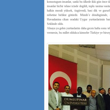
konustugum insanlar, sanki bu ülkede ikki gün önce d
insanlar hicbir telase icinde degildi, toplu tasima vas
halkin morali yüksek, özgüvenli, basi dik ve gurur
nöbetine birlikte götürdü. Münih’e döndügümde, 
Havaalanina cikan oradaki Uygur yurttaslarimin ban
Seklinde oldu. Avrupa ü
Alnaya ya gelen yurttaslarim daha gecen hafta sonu tel
vermesin, bu millet oldukca kimseler Türkiye ye birse