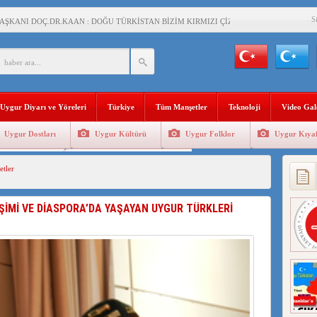
S
AŞKANI DOÇ.DR.KAAN : DOĞU TÜRKİSTAN BİZİM KIRMIZI ÇİZGİMİZDİR!”
 YARAMIZ : ÇİN İŞGALİNDEKİ DOĞU TÜRKİSTAN
KALARINI ÖVEN DİYANET AKADEMİSİ BAŞKANI’NA TEPKİLER SÜRÜYOR
İAMI MESAJİ : 05.07.2009 URUMÇİ ŞEHİTLERİNİ RAHMETLE ANIYORUZ
Uygur Diyarı ve Yöreleri
Türkiye
Tüm Manşetler
Teknoloji
Video Gal
LÇİSİ JİANG’İN TRABZON ZİYARETİ
Uygur Dostları
Uygur Kültürü
Uygur Folklor
Uygur Kıyaf
İHLER SULTANI MEHMET”DİZİSİNE GARİP SANSÜR VE HADSIZ İHTAR
Geleneksel Tip
Uygur Geleneksel Sporlar
tler
BAŞKANI : TEMMUZ AYI,DOĞU TÜRKİSTAN İÇİN KATLİAM AYI DEĞİLDİR !
RKİSTAN’DA EN AZ 143 BİN UYGUR ÇOCUĞU AİLELERİNDEN KOPARDI
İŞİMİ VE DİASPORA’DA YAŞAYAN UYGUR TÜRKLERİ
KLAR ALTINDA BİR VİTRİN Mİ, SUSTURULMUŞBER HAFİZA Mİ?