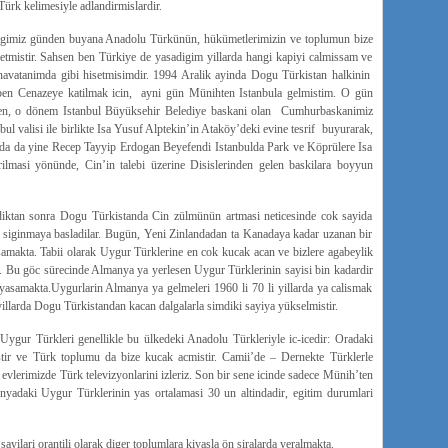
ürk kelimesiyle adlandirmislardir.
digimiz günden buyana Anadolu Türkünün, hükümetlerimizin ve toplumun bize
it etmistir. Sahsen ben Türkiye de yasadigim yillarda hangi kapiyi calmissam ve
avatanimda gibi hisetmisimdir. 1994 Aralik ayinda Dogu Türkistan halkinin
, ben Cenazeye katilmak icin, ayni gün Münihten Istanbula gelmistim. O gün
en, o dönem Istanbul Büyüksehir Belediye baskani olan Cumhurbaskanimiz
l valisi ile birlikte Isa Yusuf Alptekin’in Ataköy’deki evine tesrif buyurarak,
larda da yine Recep Tayyip Erdogan Beyefendi Istanbulda Park ve Köprülere Isa
ilmasi yönünde, Cin’in talebi üzerine Disislerinden gelen baskilara boyyun
ildiktan sonra Dogu Türkistanda Cin zülmünün artmasi neticesinde cok sayida
re siginmaya basladilar. Bugün, Yeni Zinlandadan ta Kanadaya kadar uzanan bir
amakta. Tabii olarak Uygur Türklerine en cok kucak acan ve bizlere agabeylik
ir. Bu göc sürecinde Almanya ya yerlesen Uygur Türklerinin sayisi bin kadardir
yasamakta.Uygurlarin Almanya ya gelmeleri 1960 li 70 li yillarda ya calismak
 yillarda Dogu Türkistandan kacan dalgalarla simdiki sayiya yükselmistir.
Uygur Türkleri genellikle bu ülkedeki Anadolu Türkleriyle ic-icedir: Oradaki
stir ve Türk toplumu da bize kucak acmistir. Camii’de – Dernekte Türklerle
 evlerimizde Türk televizyonlarini izleriz. Son bir sene icinde sadece Münih’ten
anyadaki Uygur Türklerinin yas ortalamasi 30 un altindadir, egitim durumlari
ayilari orantili olarak diger toplumlara kiyasla ön siralarda yeralmakta.