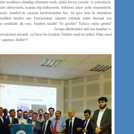
arbe tesebbusu olmadigi izlenimini verdi, çünkü hersey yerinde ve yolundaydi,
italari calisiyourdu, ucaklar inip-kalkoyordu, hükümet, asker, polis isbasindaydi,
luydu. Istanbul’da yasayan kardeslerimden biri bir gece beni de demokrasi
özellikle benden aziz Türkiyemizin selameti yönünde haber duymak icin
a sorduklari ilk soru, Istanbul nasildi? Ne gördün? Türkiye eskisi gibimi?
lkelerinden tatil icin Istanbul ve
efonla beni ariyarak, ya Enver bu Anadolu Türkleri nasil bir millet! Allah zaval
y yapamaz, dediler!!!