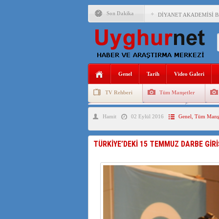
Son Dakika
DİYANET AKADEMİSİ B
150 YILDIR KAYNAYAN
ÇİN’İN UYGUR POLİTİ
MHP’DEN URUMÇİ KATL
Genel
Tarih
Video Galeri
ÇİN’İN ANKARA BÜYÜKE
TV Rehberi
Tüm Manşetler
İŞGALCİ ÇİN’DEN “FET
Uygurlarda Düğün ve Cenaze
Uygur 
Hamit
02 Eylül 2016
Genel
,
Tüm Manşe
SAADET PARTİSİ İLÇE 
İŞGALCİ ÇİN,DOĞU TÜ
TÜRKİYE’DEKİ 15 TEMMUZ DARBE GİR
AZİZANA KAŞGAR : IŞI