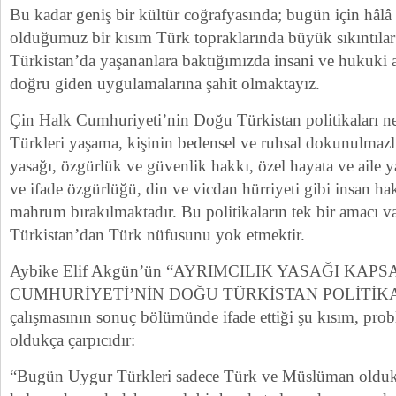
Bu kadar geniş bir kültür coğrafyasında; bugün için hâlâ 
olduğumuz bir kısım Türk topraklarında büyük sıkıntıla
Türkistan’da yaşananlara baktığımızda insani ve hukuki 
doğru giden uygulamalarına şahit olmaktayız.
Çin Halk Cumhuriyeti’nin Doğu Türkistan politikaları n
Türkleri yaşama, kişinin bedensel ve ruhsal dokunulmazlı
yasağı, özgürlük ve güvenlik hakkı, özel hayata ve aile 
ve ifade özgürlüğü, din ve vicdan hürriyeti gibi insan h
mahrum bırakılmaktadır. Bu politikaların tek bir amacı v
Türkistan’dan Türk nüfusunu yok etmektir.
Aybike Elif Akgün’ün “AYRIMCILIK YASAĞI KA
CUMHURİYETİ’NİN DOĞU TÜRKİSTAN POLİTİKASI
çalışmasının sonuç bölümünde ifade ettiği şu kısım, prob
oldukça çarpıcıdır:
“Bugün Uygur Türkleri sadece Türk ve Müslüman oldukl