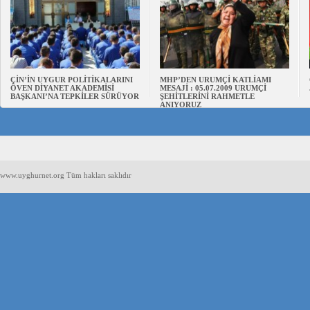
ÇİN’İN UYGUR POLİTİKALARINI
MHP’DEN URUMÇİ KATLİAMI
ÖVEN DİYANET AKADEMİSİ
MESAJİ : 05.07.2009 URUMÇİ
BAŞKANI’NA TEPKİLER SÜRÜYOR
ŞEHİTLERİNİ RAHMETLE
ANIYORUZ
www.uyghurnet.org Tüm hakları saklıdır