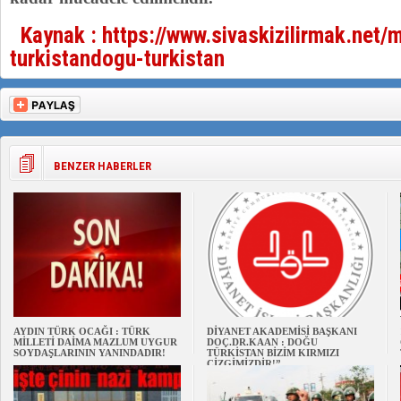
Kaynak : https://www.sivaskizilirmak.net/
turkistandogu-turkistan
BENZER HABERLER
AYDIN TÜRK OCAĞI : TÜRK
DİYANET AKADEMİSİ BAŞKANI
MİLLETİ DAİMA MAZLUM UYGUR
DOÇ.DR.KAAN : DOĞU
SOYDAŞLARININ YANINDADIR!
TÜRKİSTAN BİZİM KIRMIZI
ÇİZGİMİZDİR!”