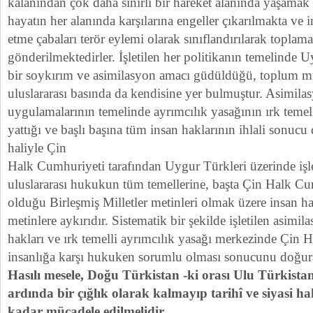
kalanından çok daha sınırlı bir hareket alanında yaşamak
hayatın her alanında karşılarına engeller çıkarılmakta ve i
etme çabaları terör eylemi olarak sınıflandırılarak toplam
gönderilmektedirler. İşletilen her politikanın temelinde 
bir soykırım ve asimilasyon amacı güdüldüğü, toplum mü
uluslararası basında da kendisine yer bulmuştur. Asimila
uygulamalarının temelinde ayrımcılık yasağının ırk temelli
yattığı ve başlı başına tüm insan haklarının ihlali sonuc
haliyle Çin
Halk Cumhuriyeti tarafından Uygur Türkleri üzerinde işlet
uluslararası hukukun tüm temellerine, başta Çin Halk Cum
olduğu Birleşmiş Milletler metinleri olmak üzere insan h
metinlere aykırıdır. Sistematik bir şekilde işletilen asimila
hakları ve ırk temelli ayrımcılık yasağı merkezinde Çin
insanlığa karşı hukuken sorumlu olması sonucunu doğura
Hasılı mesele, Doğu Türkistan -ki orası Ulu Türkistan
ardında bir çığlık olarak kalmayıp tarihî ve siyasi 
kadar mücadele edilmelidir.