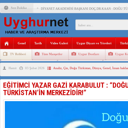
Son Dakika
DİYANET AKADEMİSİ BAŞKANI DOÇ.DR.KAAN : DOĞU TÜR
150 YILDIR KAYNAYAN YARAMIZ : ÇİN İŞGALİNDEKİ DO
ÇİN’İN UYGUR POLİTİKALARINI ÖVEN DİYANET AKADEM
MHP’DEN URUMÇİ KATLİAMI MESAJİ : 05.07.2009 URUM
Genel
Tarih
Video Galeri
Uygur Diyarı ve Yöreleri
Türki
ÇİN’İN ANKARA BÜYÜKELÇİSİ JİANG’İN TRABZON ZİYAR
TV Rehberi
Tüm Manşetler
Uygur Dostları
Uygur Kü
İŞGALCİ ÇİN’DEN “FETİHLER SULTANI MEHMET”DİZİSİN
Uygurlarda Düğün ve Cenaze
Uygur Geleneksel Tip
Uygur Gele
Hamit
03 Şubat 2026
Analiz
,
Çin
,
Doğu Türkistan
,
Dünya
,
Genel
,
İnsan hakla
SAADET PARTİSİ İLÇE BAŞKANI : TEMMUZ AYI,DOĞU TÜR
İŞGALCİ ÇİN,DOĞU TÜRKİSTAN’DA EN AZ 143 BİN UYGU
EĞİTİMCİ YAZAR GAZİ KARABULUT : “DOĞ
TÜRKİSTAN’İN MERKEZİDİR!”