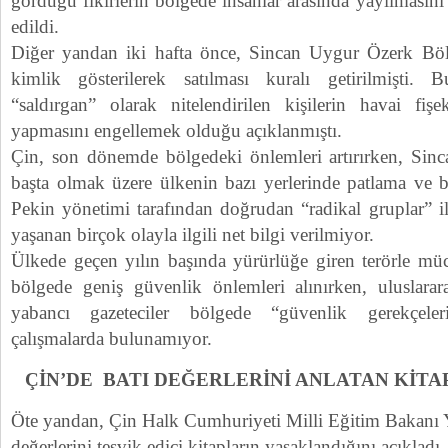
gördüğü fikirlerin bölgede insanlar arasında yayılmasın
edildi.
Diğer yandan iki hafta önce, Sincan Uygur Özerk Bölg
kimlik gösterilerek satılması kuralı getirilmişti. 
“saldırgan” olarak nitelendirilen kişilerin havai fiş
yapmasını engellemek olduğu açıklanmıştı.
Çin, son dönemde bölgedeki önlemleri artırırken, Sin
başta olmak üzere ülkenin bazı yerlerinde patlama ve bıç
Pekin yönetimi tarafından doğrudan “radikal gruplar” ile
yaşanan birçok olayla ilgili net bilgi verilmiyor.
Ülkede geçen yılın başında yürürlüğe giren terörle mü
bölgede geniş güvenlik önlemleri alınırken, uluslara
yabancı gazeteciler bölgede “güvenlik gerekçele
çalışmalarda bulunamıyor.
ÇİN’DE BATI DEĞERLERİNİ ANLATAN KİTA
Öte yandan, Çin Halk Cumhuriyeti Milli Eğitim Bakanı 
değerlerini teşvik edici kitapların yasaklandığını açıkladı.