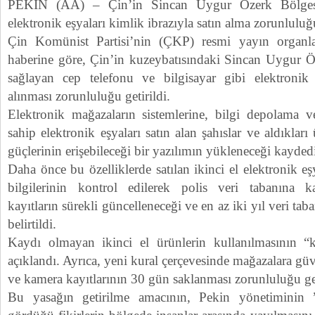
PEKİN (AA) – Çin’in Sincan Uygur Özerk Bölgesi’
elektronik eşyaları kimlik ibrazıyla satın alma zorunluluğu
Çin Komünist Partisi’nin (ÇKP) resmi yayın organl
haberine göre, Çin’in kuzeybatısındaki Sincan Uygur Öz
sağlayan cep telefonu ve bilgisayar gibi elektronik 
alınması zorunluluğu getirildi.
Elektronik mağazaların sistemlerine, bilgi depolama v
sahip elektronik eşyaları satın alan şahıslar ve aldıkları
güçlerinin erişebileceği bir yazılımın yükleneceği kaydedi
Daha önce bu özelliklerde satılan ikinci el elektronik eş
bilgilerinin kontrol edilerek polis veri tabanına kay
kayıtların sürekli güncelleneceği ve en az iki yıl veri ta
belirtildi.
Kaydı olmayan ikinci el ürünlerin kullanılmasının “k
açıklandı. Ayrıca, yeni kural çerçevesinde mağazalara gü
ve kamera kayıtlarının 30 gün saklanması zorunluluğu get
Bu yasağın getirilme amacının, Pekin yönetiminin ”z