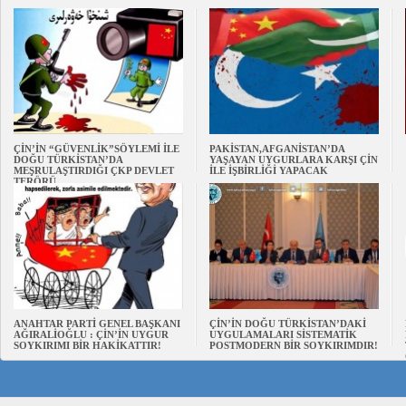
ÇİN’İN “GÜVENLİK”SÖYLEMİ İLE
PAKİSTAN,AFGANİSTAN’DA
DOĞU TÜRKİSTAN’DA
YAŞAYAN UYGURLARA KARŞI ÇİN
MEŞRULAŞTIRDIĞI ÇKP DEVLET
İLE İŞBİRLİĞİ YAPACAK
TERÖRÜ
ANAHTAR PARTİ GENEL BAŞKANI
ÇİN’İN DOĞU TÜRKİSTAN’DAKİ
AĞIRALİOĞLU : ÇİN’İN UYGUR
UYGULAMALARI SİSTEMATİK
SOYKIRIMI BİR HAKİKATTIR!
POSTMODERN BİR SOYKIRIMDIR!