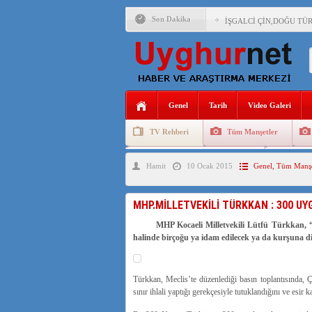
Son Dakika
İŞGALCİ ÇİN,DOĞU TÜ
Genel
Tarih
Video Galeri
TV Rehberi
Tüm Manşetler
Uygurlarda Düğün ve Cenaze
Uygur 
Hamit
10 Ocak 2015
Genel
,
Tüm Manşe
MHP.MİLLETVEKİLİ TÜRKKAN : 300 UYG
MHP Kocaeli Milletvekili Lütfü Türkkan, “360
halinde birçoğu ya idam edilecek ya da kurşuna di
Türkkan, Meclis’te düzenlediği basın toplantısında
sınır ihlali yaptığı gerekçesiyle tutuklandığını ve esir