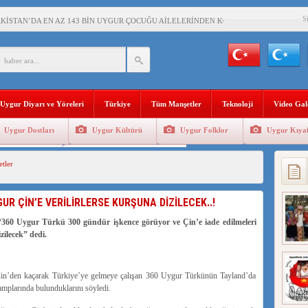
S
RKİSTAN’DA EN AZ 143 BİN UYGUR ÇOCUĞU AİLELERİNDEN KOPARDI
Uygur Diyarı ve Yöreleri
Türkiye
Tüm Manşetler
Teknoloji
Video Gal
Uygur Dostları
Uygur Kültürü
Uygur Folklor
Uygur Kıyaf
Geleneksel Tip
Uygur Geleneksel Sporlar
tler
UR ÇİN’E VERİLİRLERSE KURŞUNA DİZİLECEK..!
 Uygur Türkü 300 gündür işkence görüyor ve Çin’e iade edilmeleri
zilecek” dedi.
, Çin’den kaçarak Türkiye’ye gelmeye çalışan 360 Uygur Türkünün Tayland’da
 kamplarında bulunduklarını söyledi.