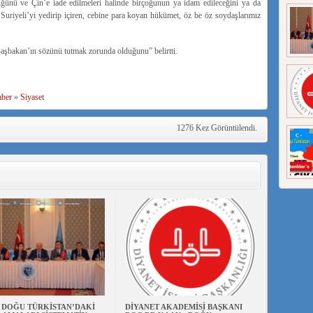
ü ve Çin’e iade edilmeleri halinde birçoğunun ya idam edileceğini ya da
Suriyeli’yi yedirip içiren, cebine para koyan hükümet, öz be öz soydaşlarımız
aşbakan’ın sözünü tutmak zorunda olduğunu” belirtti.
ber
»
Siyaset
1276 Kez Görüntülendi.
N DOĞU TÜRKİSTAN’DAKİ
DİYANET AKADEMİSİ BAŞKANI