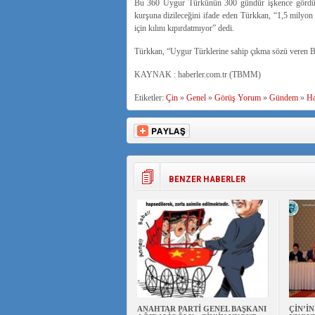
Bu 360 Uygur Türkünün 300 gündür işkence gördüğün
kurşuna dizileceğini ifade eden Türkkan, “1,5 milyon 
için kılını kıpırdatmıyor” dedi.
Türkkan, “Uygur Türklerine sahip çıkma sözü veren B
KAYNAK : haberler.com.tr (TBMM)
Etiketler:
Çin
»
Genel
»
Görüş Yorum
»
Gündem
»
Ha
BENZER HABERLER
ANAHTAR PARTİ GENEL BAŞKANI
ÇİN’İ