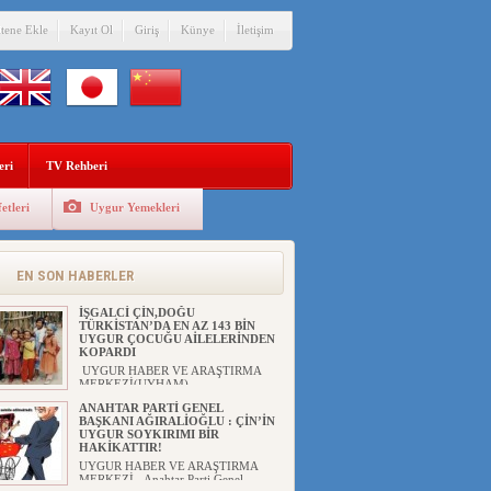
MERKEZİ(UYHAM) Mill...
ÇİN’İN ANKARA BÜYÜKELÇİSİ
itene Ekle
Kayıt Ol
Giriş
Künye
İletişim
JİANG’İN TRABZON ZİYARETİ
Ali ÖZTÜRK( Güneşbakış Gazetesi
yazarı-Trabzon)Geçt...
İŞGALCİ ÇİN’DEN “FETİHLER
SULTANI MEHMET”DİZİSİNE
GARİP SANSÜR VE HADSIZ İHTAR
eri
TV Rehberi
Av. Oğuzhan ŞAHİN ÇİN'İN
TÜRKİYE'DE SANSÜR ARAYIŞI VE
...
etleri
Uygur Yemekleri
SAADET PARTİSİ İLÇE BAŞKANI :
TEMMUZ AYI,DOĞU TÜRKİSTAN
İÇİN KATLİAM AYI DEĞİLDİR !
UYGUR HABER VE ARAŞTIRMA
EN SON HABERLER
MERKEZİ(UYHAM) Komünist
Çin'in...
İŞGALCİ ÇİN,DOĞU
TÜRKİSTAN’DA EN AZ 143 BİN
UYGUR ÇOCUĞU AİLELERİNDEN
KOPARDI
UYGUR HABER VE ARAŞTIRMA
MERKEZİ(UYHAM) ...
ANAHTAR PARTİ GENEL
BAŞKANI AĞIRALİOĞLU : ÇİN’İN
UYGUR SOYKIRIMI BİR
HAKİKATTIR!
UYGUR HABER VE ARAŞTIRMA
MERKEZİ Anahtar Parti Genel