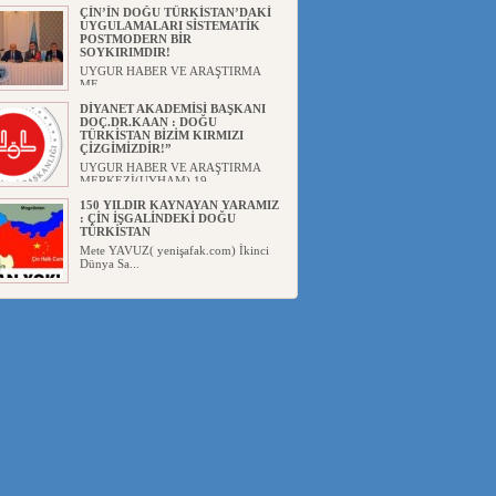
Başka...
ÇİN’İN DOĞU TÜRKİSTAN’DAKİ
UYGULAMALARI SİSTEMATİK
POSTMODERN BİR
SOYKIRIMDIR!
UYGUR HABER VE ARAŞTIRMA
ME...
DİYANET AKADEMİSİ BAŞKANI
DOÇ.DR.KAAN : DOĞU
TÜRKİSTAN BİZİM KIRMIZI
ÇİZGİMİZDİR!”
UYGUR HABER VE ARAŞTIRMA
MERKEZİ(UYHAM) 19...
150 YILDIR KAYNAYAN YARAMIZ
: ÇİN İŞGALİNDEKİ DOĞU
TÜRKİSTAN
Mete YAVUZ( yenişafak.com) İkinci
Dünya Sa...