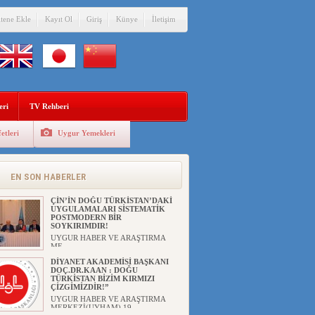
itene Ekle
Kayıt Ol
Giriş
Künye
İletişim
eri
TV Rehberi
etleri
Uygur Yemekleri
ANAHTAR PARTİ GENEL
BAŞKANI AĞIRALİOĞLU : ÇİN’İN
UYGUR SOYKIRIMI BİR
HAKİKATTIR!
EN SON HABERLER
UYGUR HABER VE ARAŞTIRMA
MERKEZİ Anahtar Parti Genel
Başka...
ÇİN’İN DOĞU TÜRKİSTAN’DAKİ
UYGULAMALARI SİSTEMATİK
POSTMODERN BİR
SOYKIRIMDIR!
UYGUR HABER VE ARAŞTIRMA
ME...
DİYANET AKADEMİSİ BAŞKANI
DOÇ.DR.KAAN : DOĞU
TÜRKİSTAN BİZİM KIRMIZI
ÇİZGİMİZDİR!”
UYGUR HABER VE ARAŞTIRMA
MERKEZİ(UYHAM) 19...