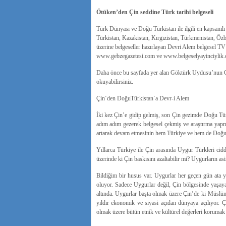
Ötüken’den Çin seddine Türk tarihi belgeseli
Türk Dünyası ve Doğu Türkistan ile ilgili en kapsaml
Türkistan, Kazakistan, Kırgızistan, Türkmenistan, Özb
üzerine belgeseller hazırlayan Devri Alem belgesel TV
www.gebzegazetesi.com ve www.belgeselyayinciylik.c
Daha önce bu sayfada yer alan Göktürk Uydusu’nun Çi
okuyabilirsiniz.
Çin´den DoğuTürkistan´a Devr-i Alem
İki kez Çin’e gidip gelmiş, son Çin gezimde Doğu Tür
adım adım gezerek belgesel çekmiş ve araştırma yapmış
artarak devam etmesinin hem Türkiye ve hem de Doğu 
Yıllarca Türkiye ile Çin arasında Uygur Türkleri cidd
üzerinde ki Çin baskısını azaltabilir mi? Uygurların a
Bildiğim bir husus var. Uygurlar her geçen gün ata y
oluyor. Sadece Uygurlar değil, Çin bölgesinde yaşay
altında. Uygurlar başta olmak üzere Çin’de ki Müslüm
yıldır ekonomik ve siyasi açıdan dünyaya açılıyor. 
olmak üzere bütün etnik ve kültürel değerleri korumak