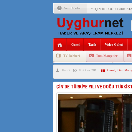
Son Dakika
ÇİN’İN DOĞU TÜRKİST
DİYANET AKADEMİSİ B
150 YILDIR KAYNAYAN
ÇİN’İN UYGUR POLİTİ
Genel
Tarih
Video Galeri
MHP’DEN URUMÇİ KATL
TV Rehberi
Tüm Manşetler
ÇİN’İN ANKARA BÜYÜKE
Uygurlarda Düğün ve Cenaze
Uygur 
Hamit
06 Ocak 2015
Genel
,
Tüm Manşe
İŞGALCİ ÇİN’DEN “FET
SAADET PARTİSİ İLÇE 
ÇİN’DE TÜRKİYE YILI VE DOĞU TÜRKİ
İŞGALCİ ÇİN,DOĞU TÜ