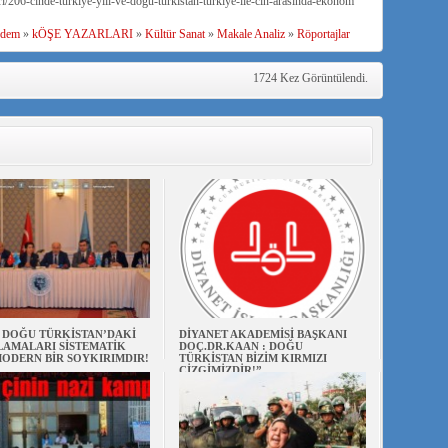
/206-cinde-turkiye-yili-ve-dogu-turkistan-turkiye-ile-cin-arasinda-ekonom
dem
»
kÖŞE YAZARLARI
»
Kültür Sanat
»
Makale Analiz
»
Röportajlar
1724 Kez Görüntülendi.
N DOĞU TÜRKİSTAN’DAKİ
DİYANET AKADEMİSİ BAŞKANI
AMALARI SİSTEMATİK
DOÇ.DR.KAAN : DOĞU
ODERN BİR SOYKIRIMDIR!
TÜRKİSTAN BİZİM KIRMIZI
ÇİZGİMİZDİR!”