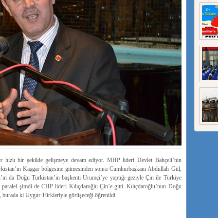
er hızlı bir şekilde gelişmeye devam ediyor. MHP lideri Devlet Bahçeli’nin
ürkistan’ın Kaşgar bölgesine gitmesinden sonra Cumhurbaşkanı Abdullah Gül,
ın da Doğu Türkistan’ın başkenti Urumçi’ye yaptığı geziyle Çin ile Türkiye
e paralel şimdi de CHP lideri Kılıçdaroğlu Çin’e gitti. Kılıçdaroğlu’nun Doğu
 burada ki Uygur Türkleriyle görüşeceği öğrenildi.