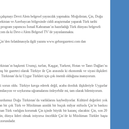
ı çalışmayı Devri Alem belgesel yayıncılık yapmakta. Moğolistan, Çin, Doğu
ekistan ve Azerbaycan bölgesinde ciddi araştırmalar yaparak Türk tarihi
 program yapımcısı İsmail Kahraman’ın hazırladığı Türk dünyası belgeseli
om da ki Devr-i Alem Belgesel TV’de yayınlanmakta.
n’den fırlatılmasıyla ilgili yazımı www.gebzegazetesi.com dan
kistan’ın başkenti Urumçi, turfan, Kaşgar, Yarkent, Hotan ve Tanrı Dağları’nı
 bir gazeteci olarak Türkiye ile Çin arasında ki ekonomik ve siyasi ilişkileri
Türkistan’da ki Uygur Türkleri için çok önemli olduğuna inanıyorum.
i sorun oldu. Türkiye kavga ederek değil, acaba dostluk ilişkileriyle Uygurlar
similasyon ve soykırıma uğramalarını önleyebilir mi, tam olarak bilemiyorum.
urdumuz Doğu Türkistan’da varlıklarını kaybediyorlar. Kültürel değerleri yok
an bir çok Türk ve Müslüman azınlık bir buçuk milyar nüfuslu Çin’in baskısı
an Türk varlığını korumak Çin içinde büyük bir kazanç olacaktır. Çin, son 20
Çin, dünya lideri olmak istiyorsa öncelikle Çin’de ki Müslüman Türkler başta
 zorundadır.