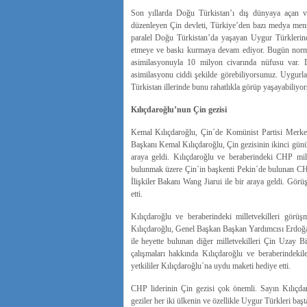
Son yıllarda Doğu Türkistan’ı dış dünyaya açan v
düzenleyen Çin devleti, Türkiye’den bazı medya mens
paralel Doğu Türkistan’da yaşayan Uygur Türklerinde
etmeye ve baskı kurmaya devam ediyor. Bugün norma
asimilasyonuyla 10 milyon civarında nüfusu var. 
asimilasyonu ciddi şekilde görebiliyorsunuz. Uygurla
Türkistan illerinde bunu rahatlıkla görüp yaşayabiliyo
Kılıçdaroğlu’nun Çin gezisi
Kemal Kılıçdaroğlu, Çin´de Komünist Partisi Merkez
Başkanı Kemal Kılıçdaroğlu, Çin gezisinin ikinci günü
araya geldi. Kılıçdaroğlu ve beraberindeki CHP mill
bulunmak üzere Çin´in başkenti Pekin´de bulunan C
İlişkiler Bakanı Wang Jiarui ile bir araya geldi. Gör
etti.
Kılıçdaroğlu ve beraberindeki milletvekilleri gör
Kılıçdaroğlu, Genel Başkan Başkan Yardımcısı Erdoğ
ile heyette bulunan diğer milletvekilleri Çin Uzay Bil
çalışmaları hakkında Kılıçdaroğlu ve beraberindekiler
yetkililer Kılıçdaroğlu´na uydu maketi hediye etti.
CHP liderinin Çin gezisi çok önemli. Sayın Kılıçd
geziler her iki ülkenin ve özellikle Uygur Türkleri baş