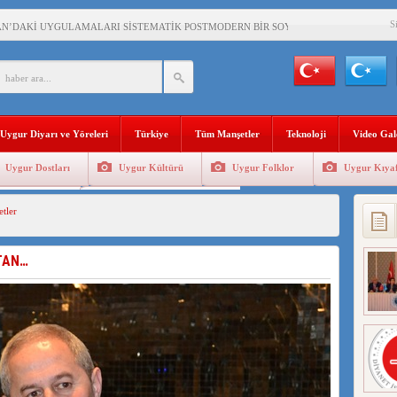
S
AN’DAKİ UYGULAMALARI SİSTEMATİK POSTMODERN BİR SOYKIRIMDIR!
AŞKANI DOÇ.DR.KAAN : DOĞU TÜRKİSTAN BİZİM KIRMIZI ÇİZGİMİZDİR!”
 YARAMIZ : ÇİN İŞGALİNDEKİ DOĞU TÜRKİSTAN
KALARINI ÖVEN DİYANET AKADEMİSİ BAŞKANI’NA TEPKİLER SÜRÜYOR
Uygur Diyarı ve Yöreleri
Türkiye
Tüm Manşetler
Teknoloji
Video Gal
İAMI MESAJİ : 05.07.2009 URUMÇİ ŞEHİTLERİNİ RAHMETLE ANIYORUZ
Uygur Dostları
Uygur Kültürü
Uygur Folklor
Uygur Kıyaf
LÇİSİ JİANG’İN TRABZON ZİYARETİ
Geleneksel Tip
Uygur Geleneksel Sporlar
tler
İHLER SULTANI MEHMET”DİZİSİNE GARİP SANSÜR VE HADSIZ İHTAR
BAŞKANI : TEMMUZ AYI,DOĞU TÜRKİSTAN İÇİN KATLİAM AYI DEĞİLDİR !
STAN…
RKİSTAN’DA EN AZ 143 BİN UYGUR ÇOCUĞU AİLELERİNDEN KOPARDI