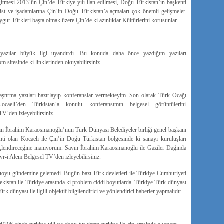
itmesi 2013’ün Çin’de Türkiye yılı ilan edilmesi, Doğu Türkistan’ın başkenti
ist ve işadamlarına Çin’in Doğu Türkistan’a açmaları çok önemli gelişmeler.
ur Türkleri başta olmak üzere Çin’de ki azınlıklar Kültürlerini korusunlar.
 yazılar büyük ilgi uyandırdı. Bu konuda daha önce yazdığım yazıları
sitesinde ki linklerinden okuyabilirsiniz.
araştırma yazıları hazırlayıp konferanslar vermekteyim. Son olarak Türk Ocağı
caeli’den Türkistan’a konulu konferansımın belgesel görüntülerini
’den izleyebilirsiniz.
n İbrahim Karaosmanoğlu’nun Türk Dünyası Belediyeler birliği genel başkanı
i olan Kocaeli ile Çin’in Doğu Türkistan bölgesinde ki sanayi kuruluşları
 güçlendireceğine inanıyorum. Sayın İbrahim Karaosmanoğlu ile Gaziler Dağında
r-i Alem Belgesel TV’den izleyebilirsiniz.
oyu gündemine gelemedi. Bugün bazı Türk devletleri ile Türkiye Cumhuriyeti
bekistan ile Türkiye arasında ki problem ciddi boyutlarda. Türkiye Türk dünyası
 dünyası ile ilgili objektif bilgilendirici ve yönlendirici haberler yapmalıdır.