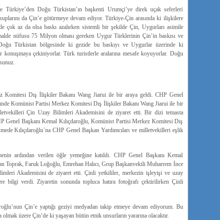
e Türkiye’den Doğu Türkistan’ın başkenti Urumçi’ye direk uçak seferleri
uplarını da Çin’e götürmeye devam ediyor. Türkiye-Çin arasında ki ilişkilere
 çok az da olsa baskı azalırken sistemli bir şekilde Çin, Uygurları asimile
lde nüfusu 75 Milyon olması gereken Uygur Türklerinin Çin’in baskısı ve
Doğu Türkistan bölgesinde ki gezide bu baskıyı ve Uygurlar üzerinde ki
r konuşmaya çekiniyorlar. Türk turistlerle aralarına mesafe koyuyorlar. Doğu
rsunuz.
 Komitesi Dış İlişkiler Bakanı Wang Jiarui ile bir araya geldi. CHP Genel
nde Komünist Partisi Merkez Komitesi Dış İlişkiler Bakanı Wang Jiarui ile bir
etvekilleri Çin Uzay Bilimleri Akademisini de ziyaret etti. Bir dizi temasta
HP Genel Başkanı Kemal Kılıçdaroğlu, Komünist Partisi Merkez Komitesi Dış
üşmede Kılıçdaroğlu´na CHP Genel Başkan Yardımcıları ve milletvekilleri eşlik
üşmenin ardından verilen öğle yemeğine katıldı. CHP Genel Başkanı Kemal
an Toprak, Faruk Loğoğlu, Emrehan Halıcı, Grup Başkanvekili Muharrem İnce
imleri Akademisini de ziyaret etti. Çinli yetkililer, merkezin işleyişi ve uzay
e bilgi verdi. Ziyaretin sonunda topluca hatıra fotoğrafı çektirilirken Çinli
aroğlu’nun Çin’e yaptığı geziyi medyadan takip etmeye devam ediyorum. Bu
ta olmak üzere Çin’de ki yaşayan bütün etnik unsurların yararına olacaktır.