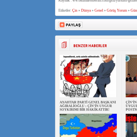
Kaynak : ww.okumarehberim.com/gezi/yurtdisi-gezileri
Etiketler:
Çin
»
Dünya
»
Genel
»
Görüş Yorum
»
Gün
BENZER HABERLER
ANAHTAR PARTİ GENEL BAŞKANI
ÇİN’İ
AĞIRALİOĞLU : ÇİN’İN UYGUR
UYGUL
SOYKIRIMI BİR HAKİKATTIR!
POSTM