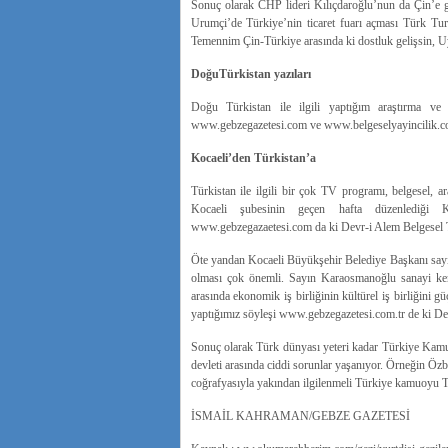
Sonuç olarak CHP lideri Kılıçdaroğlu’nun da Çin’e g
Urumçi’de Türkiye’nin ticaret fuarı açması Türk Tur
Temennim Çin-Türkiye arasında ki dostluk gelişsin, Uyg
DoğuTürkistan yazıları
Doğu Türkistan ile ilgili yaptığım araştırma ve
www.gebzegazetesi.com ve www.belgeselyayincilik.com 
Kocaeli’den Türkistan’a
Türkistan ile ilgili bir çok TV programı, belgesel, 
Kocaeli şubesinin geçen hafta düzenlediği Ko
www.gebzegazaetesi.com da ki Devr-i Alem Belgesel TV
Öte yandan Kocaeli Büyükşehir Belediye Başkanı sayı
olması çok önemli. Sayın Karaosmanoğlu sanayi kent
arasında ekonomik iş birliğinin kültürel iş birliğini
yaptığımız söyleşi www.gebzegazetesi.com.tr de ki Dev
Sonuç olarak Türk dünyası yeteri kadar Türkiye Kamu
devleti arasında ciddi sorunlar yaşanıyor. Örneğin Öz
coğrafyasıyla yakından ilgilenmeli Türkiye kamuoyu Türk
İSMAİL KAHRAMAN/GEBZE GAZETESİ