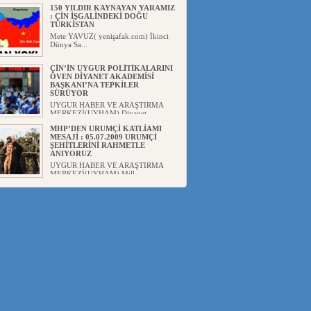
150 YILDIR KAYNAYAN YARAMIZ
: ÇİN İŞGALİNDEKİ DOĞU
TÜRKİSTAN
Mete YAVUZ( yenişafak.com) İkinci
Dünya Sa...
ÇİN’İN UYGUR POLİTİKALARINI
ÖVEN DİYANET AKADEMİSİ
BAŞKANI’NA TEPKİLER
SÜRÜYOR
UYGUR HABER VE ARAŞTIRMA
MERKEZİ(UYHAM) Diyanet
Akademis...
MHP’DEN URUMÇİ KATLİAMI
MESAJİ : 05.07.2009 URUMÇİ
ŞEHİTLERİNİ RAHMETLE
ANIYORUZ
UYGUR HABER VE ARAŞTIRMA
MERKEZİ(UYHAM) Mill...
ÇİN’İN ANKARA BÜYÜKELÇİSİ
JİANG’İN TRABZON ZİYARETİ
Ali ÖZTÜRK( Güneşbakış Gazetesi
yazarı-Trabzon)Geçt...
İŞGALCİ ÇİN’DEN “FETİHLER
SULTANI MEHMET”DİZİSİNE
GARİP SANSÜR VE HADSIZ İHTAR
Av. Oğuzhan ŞAHİN ÇİN'İN
TÜRKİYE'DE SANSÜR ARAYIŞI VE
...
SAADET PARTİSİ İLÇE BAŞKANI :