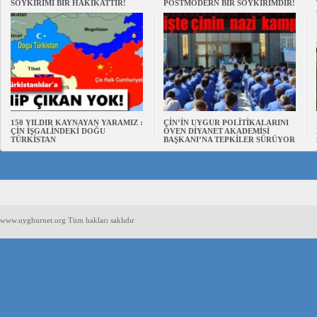
SOYKIRIMI BİR HAKİKATTIR!
POSTMODERN BİR SOYKIRIMDIR!
150 YILDIR KAYNAYAN YARAMIZ :
ÇİN’İN UYGUR POLİTİKALARINI
ÇİN İŞGALİNDEKİ DOĞU
ÖVEN DİYANET AKADEMİSİ
TÜRKİSTAN
BAŞKANI’NA TEPKİLER SÜRÜYOR
www.uyghurnet.org Tüm hakları saklıdır