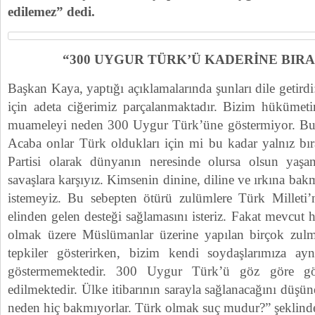
edilemez” dedi.
“300 UYGUR TÜRK’Ü KADERİNE BIRA
Başkan Kaya, yaptığı açıklamalarında şunları dile getir
için adeta ciğerimiz parçalanmaktadır. Bizim hükümeti
muameleyi neden 300 Uygur Türk’üne göstermiyor. Bu d
Acaba onlar Türk oldukları için mi bu kadar yalnız bır
Partisi olarak dünyanın neresinde olursa olsun yaşa
savaşlara karşıyız. Kimsenin dinine, diline ve ırkına ba
istemeyiz. Bu sebepten ötürü zulümlere Türk Milleti’n
elinden gelen desteği sağlamasını isteriz. Fakat mevcut 
olmak üzere Müslümanlar üzerine yapılan birçok zulme
tepkiler gösterirken, bizim kendi soydaşlarımıza a
göstermemektedir. 300 Uygur Türk’ü göz göre gö
edilmektedir. Ülke itibarının sarayla sağlanacağını düşü
neden hiç bakmıyorlar. Türk olmak suç mudur?” şeklind