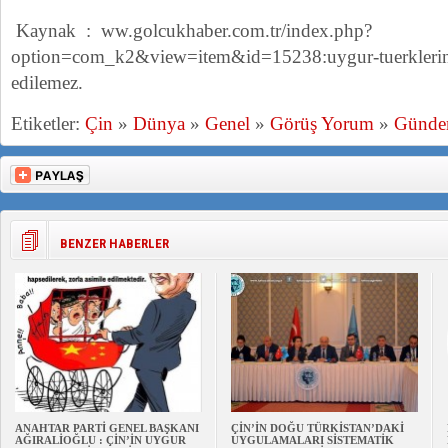
Kaynak : ww.golcukhaber.com.tr/index.php?
option=com_k2&view=item&id=15238:uygur-tuerklerine
edilemez.
Etiketler:
Çin
»
Dünya
»
Genel
»
Görüş Yorum
»
Günd
BENZER HABERLER
ANAHTAR PARTİ GENEL BAŞKANI
ÇİN’İN DOĞU TÜRKİSTAN’DAKİ
AĞIRALİOĞLU : ÇİN’İN UYGUR
UYGULAMALARI SİSTEMATİK