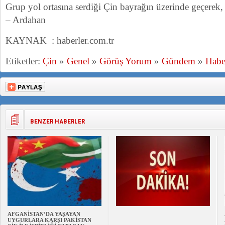
Grup yol ortasına serdiği Çin bayrağın üzerinde geçerek, 
– Ardahan
KAYNAK : haberler.com.tr
Etiketler:
Çin
»
Genel
»
Görüş Yorum
»
Gündem
»
Habe
BENZER HABERLER
AFGANİSTAN’DA YAŞAYAN
UYGURLARA KARŞI PAKİSTAN