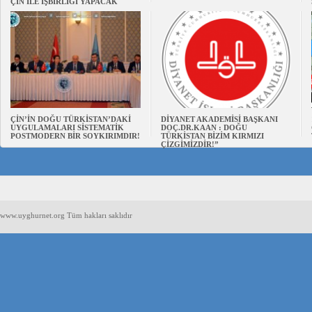
ÇİN İLE İŞBİRLİĞİ YAPACAK
ÇİN’İN DOĞU TÜRKİSTAN’DAKİ
DİYANET AKADEMİSİ BAŞKANI
UYGULAMALARI SİSTEMATİK
DOÇ.DR.KAAN : DOĞU
POSTMODERN BİR SOYKIRIMDIR!
TÜRKİSTAN BİZİM KIRMIZI
ÇİZGİMİZDİR!”
www.uyghurnet.org Tüm hakları saklıdır