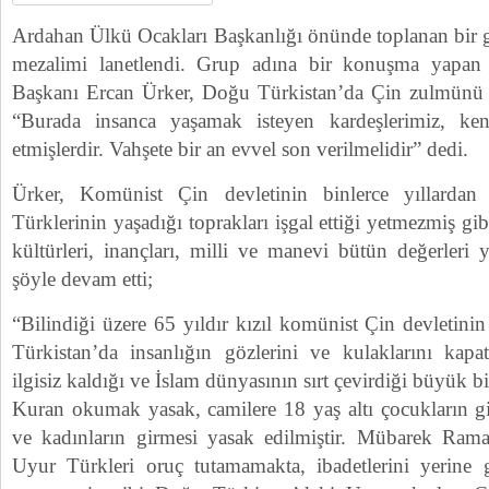
Ardahan Ülkü Ocakları Başkanlığı önünde toplanan bir g
mezalimi lanetlendi. Grup adına bir konuşma yapan
Başkanı Ercan Ürker, Doğu Türkistan’da Çin zulmünü k
“Burada insanca yaşamak isteyen kardeşlerimiz, kendi
etmişlerdir. Vahşete bir an evvel son verilmelidir” dedi.
Ürker, Komünist Çin devletinin binlerce yıllard
Türklerinin yaşadığı toprakları işgal ettiği yetmezmiş gi
kültürleri, inançları, milli ve manevi bütün değerleri 
şöyle devam etti;
“Bilindiği üzere 65 yıldır kızıl komünist Çin devletinin
Türkistan’da insanlığın gözlerini ve kulaklarını kapatt
ilgisiz kaldığı ve İslam dünyasının sırt çevirdiği büyük b
Kuran okumak yasak, camilere 18 yaş altı çocukların g
ve kadınların girmesi yasak edilmiştir. Mübarek Ra
Uyur Türkleri oruç tutamamakta, ibadetlerini yerine 