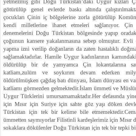
yetmezmiş gibi Doğu Türkistan’daki Uygur kızları Çin
götürülüp genel evlerde baskı altında çalıştırılmak
çocukları Çinin iç bölgelerine zorla götürülüp Komünist
kendi milletlerine ihanet etmeleri sağlanıyor. Çi
denemelerini Doğu Türkistan bölgesinde yapıp oradak
çoğunun kansere yakalanmasına sebep olmuştur. Evli ç
yapma izni verilip doğanların da zaten hastalıklı doğm
sağlamaktadırlar. Hamile Uygur kadınlarının karnındaki
öldürülüp bir de yamyamca Çin lokantalarına sat
katliam,zulüm ve soykırım devam ederken mil
öldürülmüşken çağdaş batı dünyası, İslam dünyası en v
katliamı görmezden gelmektedir.İslam ümmeti ve Müslü
Uygur Türklerini umursamamaktadır.Her defasında yine 
için Mısır için Suriye için sahte göz yaşı döken devle
Türkistan için tek bir kelime bile etmemektedir.Cemaat
ümmetten saymıyorlar Filistinli kardeşlerimiz için Mısır 
sokaklara dökülenler Doğu Türkistan için tek bir tepki bi