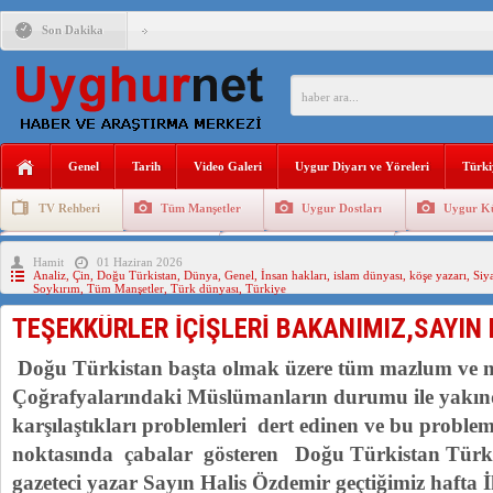
Son Dakika
ANAHTAR PARTİ GENEL BAŞKANI AĞIRALİOĞLU : ÇİN’İN
ÇİN’İN DOĞU TÜRKİSTAN’DAKİ UYGULAMALARI SİSTEM
DİYANET AKADEMİSİ BAŞKANI DOÇ.DR.KAAN : DOĞU TÜR
Genel
Tarih
Video Galeri
Uygur Diyarı ve Yöreleri
Türki
150 YILDIR KAYNAYAN YARAMIZ : ÇİN İŞGALİNDEKİ DO
TV Rehberi
Tüm Manşetler
Uygur Dostları
Uygur Kü
ÇİN’İN UYGUR POLİTİKALARINI ÖVEN DİYANET AKADEM
Uygurlarda Düğün ve Cenaze
Uygur Geleneksel Tip
Uygur Gele
Hamit
01 Haziran 2026
MHP’DEN URUMÇİ KATLİAMI MESAJİ : 05.07.2009 URUM
Analiz
,
Çin
,
Doğu Türkistan
,
Dünya
,
Genel
,
İnsan hakları
,
islam dünyası
,
köşe yazarı
,
Siy
Soykırım
,
Tüm Manşetler
,
Türk dünyası
,
Türkiye
TEŞEKKÜRLER İÇİŞLERİ BAKANIMIZ,SAYIN
Doğu Türkistan başta olmak üzere tüm mazlum ve 
Çoğrafyalarındaki Müslümanların durumu ile yakınd
karşılaştıkları problemleri dert edinen ve bu proble
noktasında çabalar gösteren Doğu Türkistan Türkle
gazeteci yazar Sayın Halis Özdemir geçtiğimiz hafta İ