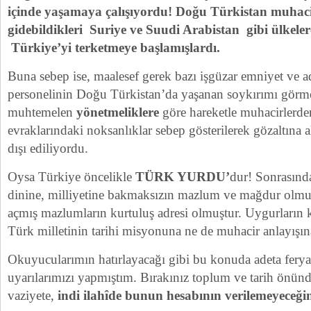
içinde yaşamaya çalışıyordu! Doğu Türkistan muhaci
gidebildikleri Suriye ve Suudi Arabistan gibi ülkele
Türkiye’yi terketmeye başlamışlardı.
Buna sebep ise, maalesef gerek bazı işgüzar emniyet ve 
personelinin Doğu Türkistan’da yaşanan soykırımı görm
muhtemelen
yönetmeliklere
göre hareketle muhacirlerde
evraklarındaki noksanlıklar sebep gösterilerek gözaltına alı
dışı ediliyordu.
Oysa Türkiye öncelikle
TÜRK YURDU’
dur! Sonrasında
dinine, milliyetine bakmaksızın mazlum ve mağdur olmu
açmış mazlumların kurtuluş adresi olmuştur. Uygurların 
Türk milletinin tarihi misyonuna ne de muhacir anlayışı
Okuyucularımın hatırlayacağı gibi bu konuda adeta ferya
uyarılarımızı yapmıştım. Bırakınız toplum ve tarih önü
vaziyete,
indi ilahîde bunun hesabının verilemeyeceği