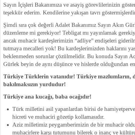
Sayın İçişleri Bakanımıza ve asayiş görevlilerinizin göste
teşekkür ederim. Kendilerine yakışan tavrı göstermişlerdi
Şimdi sıra çok değerli Adalet Bakanımız Sayın Akın Gürl
düzenleme mi gerekiyor! Tebligat mı yayınlamak gerekiy
ancak muhacir kardeşlerimizin “adliye” endişeleri gideri
tutmaya mecalleri yok! Bu kardeşlerimizden haklarını yas
beklenmeden sorunlar çözülmelidir. Bu konuda Sayın A
Gürlek beyin de aynı düşünce ve hislerde olduğundan en
Türkiye Türklerin vatanıdır!
Türkiye mazlumların, dil
bakılmaksızın yurdudur!
Türkiye ana kucağı, baba ocağıdır!
Türk milletini asil yapanlardan birisi de hamiyetperve
hicreti ve muhaciri gözetip kollamasıdır.
Aziz milletimiz peygamberimizin de bir muhacir old
muhacirlere karşı tutumunu bilerek o inanç ve kültür