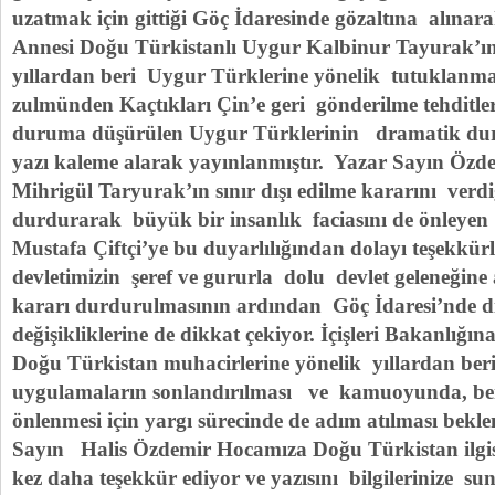
uzatmak için gittiği Göç İdaresinde gözaltına alınar
Annesi Doğu Türkistanlı Uygur Kalbinur Tayurak’
yıllardan beri Uygur Türklerine yönelik tutuklanm
zulmünden Kaçtıkları Çin’e geri gönderilme tehditler
duruma düşürülen Uygur Türklerinin dramatik duru
yazı kaleme alarak yayınlanmıştır. Yazar Sayın Özd
Mihrigül Taryurak’ın sınır dışı edilme kararını verdi
durdurarak büyük bir insanlık faciasını de önleyen
Mustafa Çiftçi’ye bu duyarlılığından dolayı teşekkürl
devletimizin şeref ve gururla dolu devlet geleneğin
kararı durdurulmasının ardından Göç İdaresi’nde d
değişikliklerine de dikkat çekiyor. İçişleri Bakanlığın
Doğu Türkistan muhacirlerine yönelik yıllardan ber
uygulamaların sonlandırılması ve kamuoyunda, ben
önlenmesi için yargı sürecinde de adım atılması beklent
Sayın Halis Özdemir Hocamıza Doğu Türkistan ilgisi 
kez daha teşekkür ediyor ve yazısını bilgileriniz