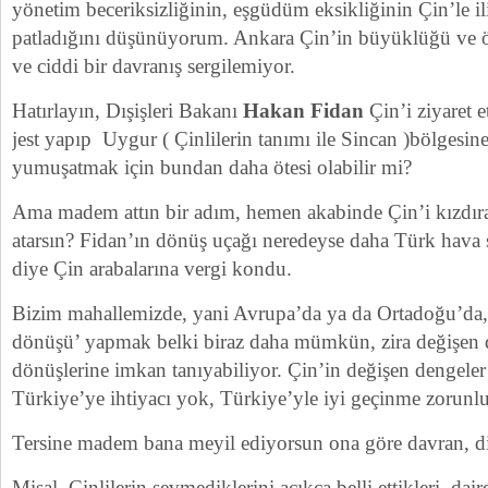
yönetim beceriksizliğinin, eşgüdüm eksikliğinin Çin’le il
patladığını düşünüyorum. Ankara Çin’in büyüklüğü ve öne
ve ciddi bir davranış sergilemiyor.
Hatırlayın, Dışişleri Bakanı
Hakan Fidan
Çin’i ziyaret 
jest yapıp Uygur ( Çinlilerin tanımı ile Sincan )bölgesine g
yumuşatmak için bundan daha ötesi olabilir mi?
Ama madem attın bir adım, hemen akabinde Çin’i kızdır
atarsın? Fidan’ın dönüş uçağı neredeyse daha Türk hava
diye Çin arabalarına vergi kondu.
Bizim mahallemizde, yani Avrupa’da ya da Ortadoğu’da,
dönüşü’ yapmak belki biraz daha mümkün, zira değişen d
dönüşlerine imkan tanıyabiliyor. Çin’in değişen dengeler
Türkiye’ye ihtiyacı yok, Türkiye’yle iyi geçinme zorunl
Tersine madem bana meyil ediyorsun ona göre davran, d
Misal, Çinlilerin sevmediklerini açıkça belli ettikleri, da