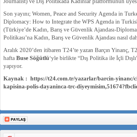
Journalist) ve Dış Politikada Kadınlar platformunun üyes
Son yayını; Women, Peace and Security Agenda in Tur
Diplomacy: How to Integrate the WPS Agenda in Turkis
(Türkiye’de Kadın, Barış ve Güvenlik Ajandası-Diploma
Politikası’na Kadın, Barış ve Güvenlik Ajandası nasıl dahil
Aralık 2020’den itibaren T24’te yazan Barçın Yinanç, T2
hafta
Buse Söğütlü
‘yle birlikte “Dış Politika ile İçli Dışl
yapıyor.
Kaynak : https://t24.com.tr/yazarlar/barcin-yinanc/c
kapisina-polis-dayaninca-trc-diyeymisim,51674?fbcli