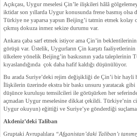
Açıkçası, Uygur meselesi Çin’le ilişkileri hâlâ gölgelem
iktidar son yıllarda Uygur konusunda frene basmış olsa d
Türkiye ne yaparsa yapsın Beijing’i tatmin etmek kolay 
çıkmış dokuza inmez sekize durumu var.
Ankara çaba sarf etmek istiyor ama Çin’in beklentilerin
görüşü var. Üstelik, Uygurların Çin karşıtı faaliyetlerini
ülkelere yönelik Beijing’in baskısının yada taleplerinin 
kıyaslandığında çok daha hafif kaldığı düşünülüyor.
Bu arada Suriye’deki rejim değişikliği de Çin’i bir hayl
İlişkilerin üzerinde ekstra bir baskı unsuru yaratacak gib
düşünce kuruluşu temsilcileri ile görüşürken her seferin
açmadan Uygur meselesine dikkat çekildi. Türkiye’nin ciha
Uygur okuyun) eğittiği ve Suriye’ye gönderdiği suçlamas
Akdeniz’deki Taliban
Gruptaki Avrupalılara
“Afganistan’daki Taliban’ı tanım