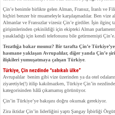
Çin’e benimle birlikte gelen Alman, Fransız, İranlı ve Filis
hiçbiri benzer bir muameleyle karşılaşmadılar. Ben vize 
Almanlar ve Fransızlar vizesiz Çin’e girdiler. İşin ilginç t
girişimlerinden çekinildiği için ekipteki Alman parlament
yasakladığı için kendi telefonunu bile getirmemişti Çin’e
Tezatlığa bakar mısınız? Bir tarafta Çin’e Türkiye’ye
hasmane yaklaşan Avrupalılar, diğer yanda Çin’e şir
ilişkileri yumuşatmaya çalışan Türkiye
.
Türkiye, Çin nezdinde “sabıkalı ülke”
Avrupalılar benim gibi vize üzerinden ya da otel odalar
ziyaretiyle(!) itilip kakılmazken, Türkiye Çin’in nezdinde
kategorisinden hâlâ çıkamamış görünüyor.
Çin’in Türkiye’ye bakışını doğru okumak gerekiyor.
Zira iktidar Çin’in liderliğini yaptı Şangay İşbirliği Örg