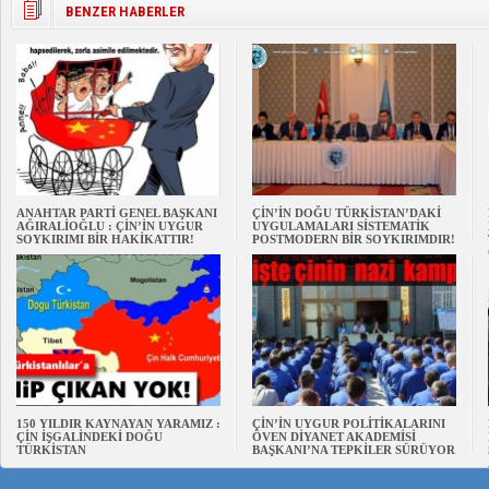
BENZER HABERLER
ANAHTAR PARTİ GENEL BAŞKANI
ÇİN’İN DOĞU TÜRKİSTAN’DAKİ
AĞIRALİOĞLU : ÇİN’İN UYGUR
UYGULAMALARI SİSTEMATİK
SOYKIRIMI BİR HAKİKATTIR!
POSTMODERN BİR SOYKIRIMDIR!
150 YILDIR KAYNAYAN YARAMIZ :
ÇİN’İN UYGUR POLİTİKALARINI
ÇİN İŞGALİNDEKİ DOĞU
ÖVEN DİYANET AKADEMİSİ
TÜRKİSTAN
BAŞKANI’NA TEPKİLER SÜRÜYOR