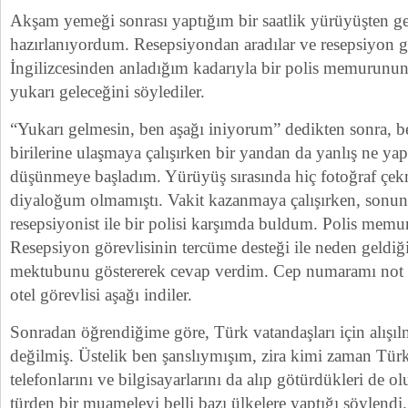
Akşam yemeği sonrası yaptığım bir saatlik yürüyüşten g
hazırlanıyordum. Resepsiyondan aradılar ve resepsiyon gö
İngilizcesinden anladığım kadarıyla bir polis memurunu
yukarı geleceğini söylediler.
“Yukarı gelmesin, ben aşağı iniyorum” dedikten sonra, b
birilerine ulaşmaya çalışırken bir yandan da yanlış ne ya
düşünmeye başladım. Yürüyüş sırasında hiç fotoğraf çek
diyaloğum olmamıştı. Vakit kazanmaya çalışırken, sonun
resepsiyonist ile bir polisi karşımda buldum. Polis memu
Resepsiyon görevlisinin tercüme desteği ile neden geldi
mektubunu göstererek cevap verdim. Cep numaramı not et
otel görevlisi aşağı indiler.
Sonradan öğrendiğime göre, Türk vatandaşları için alışı
değilmiş. Üstelik ben şanslıymışım, zira kimi zaman Türk 
telefonlarını ve bilgisayarlarını da alıp götürdükleri de 
türden bir muameleyi belli bazı ülkelere yaptığı söylendi.