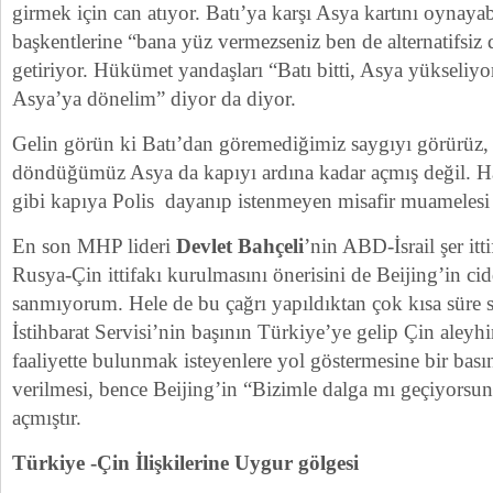
girmek için can atıyor. Batı’ya karşı Asya kartını oynaya
başkentlerine “bana yüz vermezseniz ben de alternatifsi
getiriyor. Hükümet yandaşları “Batı bitti, Asya yükseliy
Asya’ya dönelim” diyor da diyor.
Gelin görün ki Batı’dan göremediğimiz saygıyı görürü
döndüğümüz Asya da kapıyı ardına kadar açmış değil. Hat
gibi kapıya Polis dayanıp istenmeyen misafir muamelesi b
En son MHP lideri
Devlet Bahçeli
’nin ABD-İsrail şer itt
Rusya-Çin ittifakı kurulmasını önerisini de Beijing’in cid
sanmıyorum. Hele de bu çağrı yapıldıktan çok kısa süre s
İstihbarat Servisi’nin başının Türkiye’ye gelip Çin aleyh
faaliyette bulunmak isteyenlere yol göstermesine bir basın
verilmesi, bence Beijing’in “Bizimle dalga mı geçiyorsu
açmıştır.
Türkiye -Çin İlişkilerine Uygur gölgesi