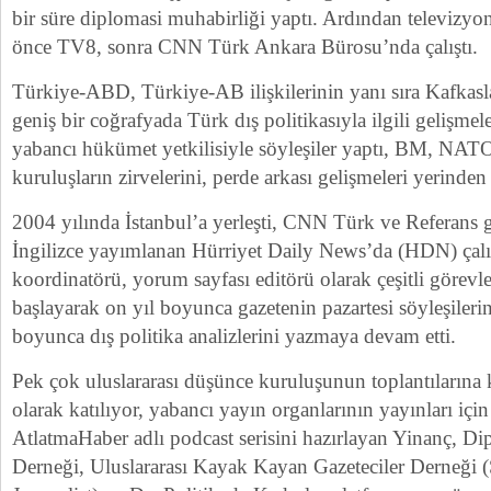
bir süre diplomasi muhabirliği yaptı. Ardından televizyo
önce TV8, sonra CNN Türk Ankara Bürosu’nda çalıştı.
Türkiye-ABD, Türkiye-AB ilişkilerinin yanı sıra Kafkas
geniş bir coğrafyada Türk dış politikasıyla ilgili gelişmele
yabancı hükümet yetkilisiyle söyleşiler yaptı, BM, NATO
kuruluşların zirvelerini, perde arkası gelişmeleri yerinden 
2004 yılında İstanbul’a yerleşti, CNN Türk ve Referans 
İngilizce yayımlanan Hürriyet Daily News’da (HDN) çal
koordinatörü, yorum sayfası editörü olarak çeşitli görevl
başlayarak on yıl boyunca gazetenin pazartesi söyleşilerin
boyunca dış politika analizlerini yazmaya devam etti.
Pek çok uluslararası düşünce kuruluşunun toplantılarına 
olarak katılıyor, yabancı yayın organlarının yayınları içi
AtlatmaHaber adlı podcast serisini hazırlayan Yinanç, Di
Derneği, Uluslararası Kayak Kayan Gazeteciler Derneği (