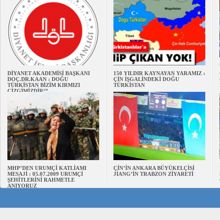
DİYANET AKADEMİSİ BAŞKANI
150 YILDIR KAYNAYAN YARAMIZ :
DOÇ.DR.KAAN : DOĞU
ÇİN İŞGALİNDEKİ DOĞU
TÜRKİSTAN BİZİM KIRMIZI
TÜRKİSTAN
ÇİZGİMİZDİR!”
MHP’DEN URUMÇİ KATLİAMI
ÇİN’İN ANKARA BÜYÜKELÇİSİ
MESAJİ : 05.07.2009 URUMÇİ
JİANG’İN TRABZON ZİYARETİ
ŞEHİTLERİNİ RAHMETLE
ANIYORUZ