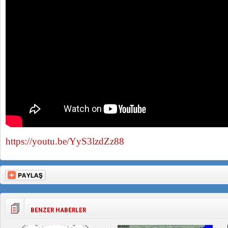
https://youtu.be/YyS3lzdZz88
BENZER HABERLER