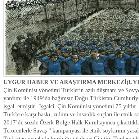
UYGUR HABER VE ARAŞTIRMA MERKEZİ(UY
Çin Komünist yönetimi Türklerin azılı düşmanı ve Sovyet
yardımı ile 1949’da bağımsız Doğu Türkistan Cumhuriye
işgal etmiştir. İşgalci Çin Komünist yönetimi 75 yıldır
Türklere karşı baskı, zulüm ve insanlık suçları ile etnik so
2017’de sözde Özerk Bölge Halk Kurultayınca çıkarttıklar
Terörcülerle Savaş ” kampanyası ile etnik soykırımı yasal
Türkistan genelnde kurduğu yüzlerce Çin tipi Toplama 