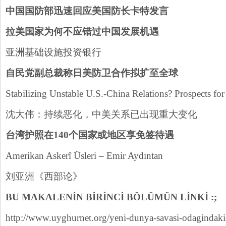
中国国防部迅速回
应美国防长卡特发
言
拉美国家
为何不应错过中国发展机
遇
亚洲基础设施投资银行
自民党副
总裁称日美防卫合作拟扩至全
球
Stabilizing Unstable U.S.-China Relations? Prospects for 
沈大伟：持续恶化，中美关系已出现重大变化
台湾
护照在
140
个国家或地区享免
签待
遇
Amerikan Askerî Üsleri – Emir Aydıntan
刘亚洲《西部论》
BU MAKALENİN BİRİNCİ BÖLÜMÜN LİNKİ :;
http://www.uyghurnet.org/yeni-dunya-savasi-odagindaki