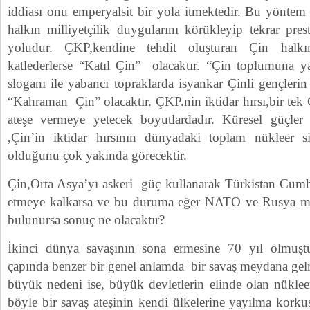
iddiası onu emperyalsit bir yola itmektedir. Bu yöntem
halkın milliyetçilik duygularını körükleyip tekrar pre
yoludur. ÇKP,kendine tehdit oluşturan Çin halkın
katlederlerse “Katıl Çin” olacaktır. “Çin toplumuna 
sloganı ile yabancı topraklarda isyankar Çinli gençlerin
“Kahraman Çin” olacaktır. ÇKP.nin iktidar hırsı,bir tek 
ateşe vermeye yetecek boyutlardadır. Küresel güçler 
,Çin’in iktidar hırsının dünyadaki toplam nükleer si
olduğunu çok yakında görecektir.
Çin,Orta Asya’yı askeri güç kullanarak Türkistan Cumhuri
etmeye kalkarsa ve bu duruma eğer NATO ve Rusya m
bulunursa sonuç ne olacaktır?
İkinci dünya savaşının sona ermesine 70 yıl olmuş
çapında benzer bir genel anlamda bir savaş meydana ge
büyük nedeni ise, büyük devletlerin elinde olan nüklee
böyle bir savaş ateşinin kendi ülkelerine yayılma kork