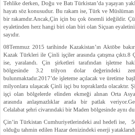
Tehlike derken, Doğu ve Batı Türkistan’da yaşayan ya
hayatı söz konusudur. Bu rakam ise, Türk ve Müslüman
bir rakamdır.Ancak,Çin için bu çok önemli ideğildir. Ç
eyaletinden herz hangi biri olan biri olan Siçuan eyaleti
sayıdır.
08Temmuz 2015 tarihinde Kazakistan’ın Aktöbe bakır
Kazak Türkleri ile Çinli işçiler arasında çatışma çıktı.8 
ise, yaralandı. Çin şirketleri tarafından işletme ha
bölgesinde 3.2 trilyon dolar değerindeki ze
bulunmaktadır.2017’de işleteme açılacak ve üretime baş
milyonlara ulaşacak Çinli işçi bu topraklarda olacaktır. Ş
işçi olan bölgelerde elinden ekmeği alınan Orta Asya
arasında anlaşmazlıklar arada bir patlak veriyor.Ge
Celalabat şehri civarındaki bir Maden bölgesinde aynı d
Çin’in Türkistan Cumhuriyetlerindeki asıl hedefi ise, 50
olduğu tahmin edilen Hazar denizindeki enerji yataklarıdı