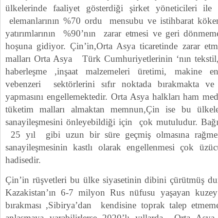
ülkelerinde faaliyet gösterdiği şirket yöneticile
elemanlarının %70 ordu mensubu ve istihbarat kökenl
yatırımlarının %90’nın zarar etmesi ve geri dönmeme
hoşuna gidiyor. Çin’in,Orta Asya ticaretinde zarar etm
malları Orta Asya Türk Cumhuriyetlerinin ‘nın tekstil,
haberleşme ,inşaat malzemeleri üretimi, makine endü
vebenzeri sektörlerini sıfır noktada bırakmakta ve
yapmasını engellemektedir. Orta Asya halkları ham med
tüketim malları almaktan memnun,Çin ise bu ülkele
sanayileşmesini önleyebildiği için çok mutuludur. Bağı
25 yıl gibi uzun bir süre geçmiş olmasına rağme
sanayileşmesinin kastlı olarak engellenmesi çok ü
hadisedir.
Çin’in rüşvetleri bu ülke siyasetinin dibini çürütmüş d
Kazakistan’ın 6-7 milyon Rus nüfusu yaşayan kuze
bırakması ,Sibirya’dan kendisine toprak talep etmem
anlaşmaya varabilirlerse 2020’lı yıllarda Orta Asy