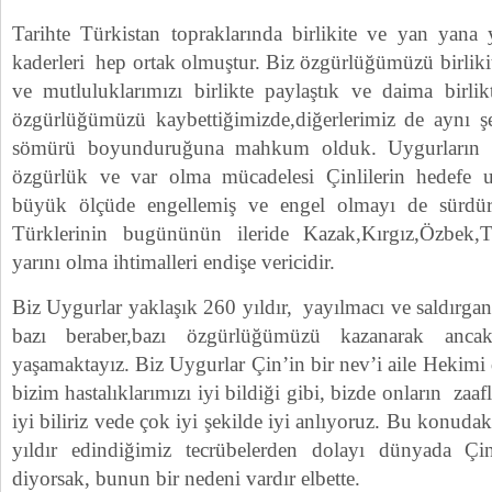
Tarihte Türkistan topraklarında birlikite ve yan yana
kaderleri hep ortak olmuştur. Biz özgürlüğümüzü birlikit
ve mutluluklarımızı birlikte paylaştık ve daima birlik
özgürlüğümüzü kaybettiğimizde,diğerlerimiz de aynı şek
sömürü boyunduruğuna mahkum olduk. Uygurların b
özgürlük ve var olma mücadelesi Çinlilerin hedefe 
büyük ölçüde engellemiş ve engel olmayı de sürdü
Türklerinin bugününün ileride Kazak,Kırgız,Özbek,T
yarını olma ihtimalleri endişe vericidir.
Biz Uygurlar yaklaşık 260 yıldır, yayılmacı ve saldırg
bazı beraber,bazı özgürlüğümüzü kazanarak ancak
yaşamaktayız. Biz Uygurlar Çin’in bir nev’i aile Hekimi
bizim hastalıklarımızı iyi bildiği gibi, bizde onların zaafl
iyi biliriz vede çok iyi şekilde iyi anlıyoruz. Bu konud
yıldır edindiğimiz tecrübelerden dolayı dünyada Çi
diyorsak, bunun bir nedeni vardır elbette.