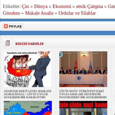
Etiketler:
Çin
»
Dünya
»
Ekonomi
»
etnik Çatışma
»
Gen
Gündem
»
Makale Analiz
»
Ordular ve Silahlar
BENZER HABERLER
ANAHTAR PARTİ GENEL BAŞKANI
ÇİN’İN DOĞU TÜRKİSTAN’DAKİ
AĞIRALİOĞLU : ÇİN’İN UYGUR
UYGULAMALARI SİSTEMATİK
SOYKIRIMI BİR HAKİKATTIR!
POSTMODERN BİR SOYKIRIMDIR!