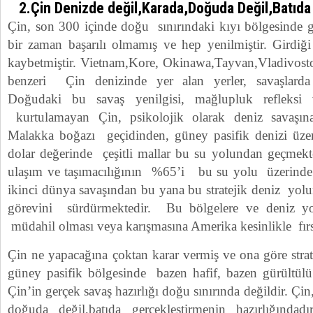
2.Çin Denizde değil,Karada,Doğuda Değil,Batıda
Çin, son 300 içinde doğu sınırındaki kıyı bölgesinde g
bir zaman başarılı olmamış ve hep yenilmiştir. Girdiği
kaybetmiştir. Vietnam,Kore, Okinawa,Tayvan,Vladivo
benzeri Çin denizinde yer alan yerler, savaşlarda k
Doğudaki bu savaş yenilgisi, mağlupluk refleksi
kurtulamayan Çin, psikolojik olarak deniz savaşın
Malakka boğazı geçidinden, güney pasifik denizi üzer
dolar değerinde çeşitli mallar bu su yolundan geçmek
ulaşım ve taşımacılığının %65’i bu su yolu üzerinde
ikinci dünya savaşından bu yana bu stratejik deniz yo
görevini sürdürmektedir. Bu bölgelere ve deniz y
müdahil olması veya karışmasına Amerika kesinlikle fırs
Çin ne yapacağına çoktan karar vermiş ve ona göre strate
güney pasifik bölgesinde bazen hafif, bazen gürültülü 
Çin’in gerçek savaş hazırlığı doğu sınırında değildir. Çin
doğuda değil,batıda gerçekleştirmenin hazırlığındadı