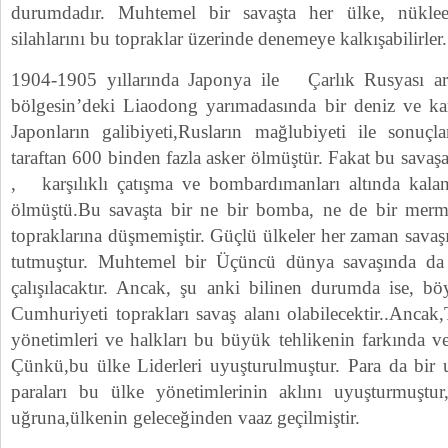
durumdadır. Muhtemel bir savaşta her ülke, nüklee
silahlarını bu topraklar üzerinde denemeye kalkışabilirler.
1904-1905 yıllarında Japonya ile Çarlık Rusyası a
bölgesin’deki Liaodong yarımadasında bir deniz ve kara
Japonların galibiyeti,Rusların mağlubiyeti ile sonuç
taraftan 600 binden fazla asker ölmüştür. Fakat bu savaş
, karşılıklı çatışma ve bombardımanları altında kala
ölmüştü.Bu savaşta bir ne bir bomba, ne de bir mer
topraklarına düşmemiştir. Güçlü ülkeler her zaman savaş
tutmuştur. Muhtemel bir Üçüncü dünya savaşında da
çalışılacaktır. Ancak, şu anki bilinen durumda ise, bö
Cumhuriyeti toprakları savaş alanı olabilecektir..Ancak
yönetimleri ve halkları bu büyük tehlikenin farkında v
Çünkü,bu ülke Liderleri uyuşturulmuştur. Para da bir 
paraları bu ülke yönetimlerinin aklını uyuşturmuşt
uğruna,ülkenin geleceğinden vaaz geçilmiştir.