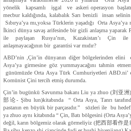
yönelik kapsamlı işgal ve askeri operasyon başlat
mecbur kaldığında, kalabalık Sarı benizli insan selini
Sıbırya’ya mı,yoksa Türklerin yaşadığı Orta Asya’ya m
İkinci dünya savaş arifesinde bir gizli anlaşma yapara
ile paylaşan Rusya’nın, Kazakistan’ı Çin il
anlaşmayacağının bir garantisi var mıdır?
ABD’nin ,Çin’in dünyanın diğer bölgelerinden elini ç
Asya’ya girmesine göz yummayacağını tahmin etm
günümüzde Orta Asya Türk Cumhuriyetleri ABD.ni’ d
Komünist Çini tercih etmiş durumda.
Çin’in bugünkü Savunma bakanı Liu ya zhuo (刘亚洲)ya
部论- Şibu lun)kitabında “ Orta Asya, Tanrı tarafın
pastanın en büyük bir parçasıdır.” sözleri ile bu hedefi
ya zhuo aynı kitabında “ Çin, Batı bölgesini (Orta Asya’
değil, karın bölgemiz olarak görmeliyiz 
Ba şibu kenzo shi çiancinde fudi,er bushi biyenjiang).Ka