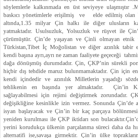
söylemlerle kalkınmada en üst seviyeye ulaşmıştır .M
baskıcı yönetimlerle erişilmiş ve elde edilmiş olan 
altında,1.35 milyar Çin halkı ile diğer ulusların k
yatmaktadır. Usulsuzluk, Yolsuzluk ve rüşvet ile Çin
çürümüştür. Çin’de yaşayan ve Çinli olmayan etnik 
Türkistan,Tibet İç Moğolistan ve diğer azınlık tabir 
kendi başına ayrı,ayrı ne zaman faaliyete geçeceği tahm
dağa dönüşmüş durumdadır. Çin, ÇKP’nin sürekli pomp
hiçbir dış tehdide maruz bulunmamaktadır. Çin için en
kendi içindedir ve azınılık Milletlerin yaşadığı söz
tehlikenin en başında yer almaktadır. Çin’in Ki
sağlayabilmesi için rejimi değiştirmek zorundadır. Ç
değişikliğine kesinlikle izin vermez. Sonunda Çin’de a
isyan başlayacak ve Çin’in bir kaç parçaya bölünmesi
yeniden kurulması ile ÇKP iktidarı son bulacaktır.Çin’
yerini korudukça ülkenin parçalanma süreci daha da h
alternatifi ise,savaşa girmektir. Çin’in ülke toprakla