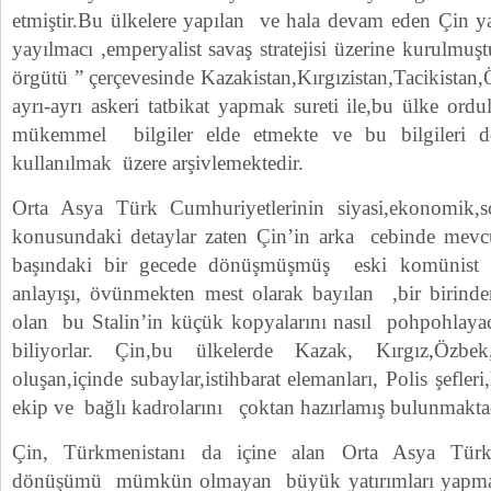
etmiştir.Bu ülkelere yapılan ve hala devam eden Çin ya
yayılmacı ,emperyalist savaş stratejisi üzerine kurulmuşt
örgütü ” çerçevesinde Kazakistan,Kırgızistan,Tacikistan,
ayrı-ayrı askeri tatbikat yapmak sureti ile,bu ülke or
mükemmel bilgiler elde etmekte ve bu bilgileri do
kullanılmak üzere arşivlemektedir.
Orta Asya Türk Cumhuriyetlerinin siyasi,ekonomik,sos
konusundaki detaylar zaten Çin’in arka cebinde mevcu
başındaki bir gecede dönüşmüşmüş eski komünist L
anlayışı, övünmekten mest olarak bayılan ,bir birinden
olan bu Stalin’in küçük kopyalarını nasıl pohpohlayaca
biliyorlar. Çin,bu ülkelerde Kazak, Kırgız,Özbek,
oluşan,içinde subaylar,istihbarat elemanları, Polis şefler
ekip ve bağlı kadrolarını çoktan hazırlamış bulunmakta
Çin, Türkmenistanı da içine alan Orta Asya Türk
dönüşümü mümkün olmayan büyük yatırımları yapmakt