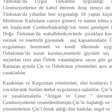
Türkistan’da Uygur Türklerine uyguladığı din
Cumhuriyetlerine de kabul ettirerek ihraç etmeyi de 
Türkistan’da yıllardan beri uyguladığı 18 yaştan küçük
Müslüman Kadınların camiye girmesi ve namaz kılma ya
ten başlayarak Cumhurbaşkanlığı’nın resmi genelgesi 
Doğu Türkistan’da mahallelerde,evlerde çocuklara kur
vermek ve tesettürlü giyenmek suç kapsamındadır. Ö
uygulamayı benimsedi ve kendi ülkesinde uygu
Özbekistan’da kuran kursları,tesettürlü giysileri s
suçlardan ceza alan Özbek vatandaşların sayısı gün ge
Ramazan ayında Çin ve Özbekistan yönetimleri aynı and
yasakladılar.
Kazakistan ve Kırgızistan yönetimleri, dini kısıtlayıcı
yayınlayarak bunları derhal uygulamaya saşladılar. Çin’i
ve yasaklamalarda “Atılgan ve Cesur ” davran
Cumhuriyetlerini cesaretlendirmiştir.Çin’in başlattığı v
yönetimlerinin Çin’i örnek aldığı dini baskılar, engel ve