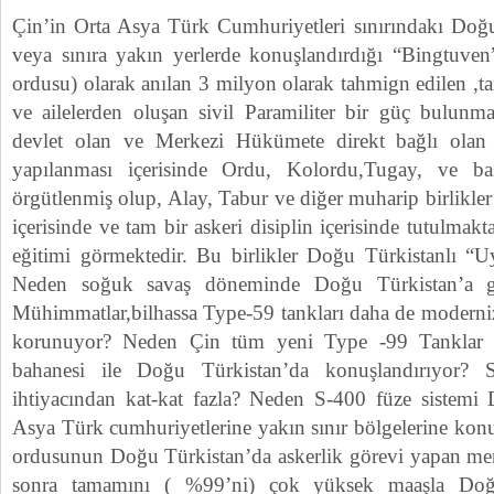
Çin’in Orta Asya Türk Cumhuriyetleri sınırındakı Doğu
veya sınıra yakın yerlerde konuşlandırdığı “Bingtuve
ordusu) olarak anılan 3 milyon olarak tahmign edilen ,ta
ve ailelerden oluşan sivil Paramiliter bir güç bulunma
devlet olan ve Merkezi Hükümete direkt bağlı ol
yapılanması içerisinde Ordu, Kolordu,Tugay, ve baş
örgütlenmiş olup, Alay, Tabur ve diğer muharip birlikler
içerisinde ve tam bir askeri disiplin içerisinde tutulmakt
eğitimi görmektedir. Bu birlikler Doğu Türkistanlı “Uy
Neden soğuk savaş döneminde Doğu Türkistan’a getir
Mühimmatlar,bilhassa Type-59 tankları daha de moderniz
korunuyor? Neden Çin tüm yeni Type -99 Tanklar da
bahanesi ile Doğu Türkistan’da konuşlandırıyor? 
ihtiyacından kat-kat fazla? Neden S-400 füze sistemi
Asya Türk cumhuriyetlerine yakın sınır bölgelerine kon
ordusunun Doğu Türkistan’da askerlik görevi yapan mens
sonra tamamını ( %99’ni) çok yüksek maaşla Doğu