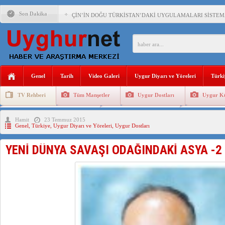
Son Dakika
ÇİN’İN DOĞU TÜRKİSTAN’DAKİ UYGULAMALARI SİSTEM
DİYANET AKADEMİSİ BAŞKANI DOÇ.DR.KAAN : DOĞU TÜR
150 YILDIR KAYNAYAN YARAMIZ : ÇİN İŞGALİNDEKİ DO
ÇİN’İN UYGUR POLİTİKALARINI ÖVEN DİYANET AKADEM
Genel
Tarih
Video Galeri
Uygur Diyarı ve Yöreleri
Türki
MHP’DEN URUMÇİ KATLİAMI MESAJİ : 05.07.2009 URUM
TV Rehberi
Tüm Manşetler
Uygur Dostları
Uygur Kü
ÇİN’İN ANKARA BÜYÜKELÇİSİ JİANG’İN TRABZON ZİYAR
Uygurlarda Düğün ve Cenaze
Uygur Geleneksel Tip
Uygur Gele
Hamit
23 Temmuz 2015
İŞGALCİ ÇİN’DEN “FETİHLER SULTANI MEHMET”DİZİSİN
Genel
,
Türkiye
,
Uygur Diyarı ve Yöreleri
,
Uygur Dostları
SAADET PARTİSİ İLÇE BAŞKANI : TEMMUZ AYI,DOĞU TÜR
YENİ DÜNYA SAVAŞI ODAĞINDAKİ ASYA -2
İŞGALCİ ÇİN,DOĞU TÜRKİSTAN’DA EN AZ 143 BİN UYGU