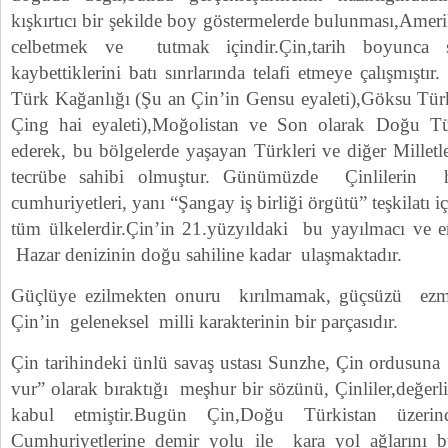
kışkırtıcı bir şekilde boy göstermelerde bulunması,Ameri
celbetmek ve tutmak içindir.Çin,tarih boyunca s
kaybettiklerini batı sınrlarında telafi etmeye çalışmıştır
Türk Kağanlığı (Şu an Çin’in Gensu eyaleti),Göksu Tür
Çing hai eyaleti),Moğolistan ve Son olarak Doğu Tür
ederek, bu bölgelerde yaşayan Türkleri ve diğer Millet
tecrübe sahibi olmuştur. Günümüzde Çinlilerin 
cumhuriyetleri, yanı “Şangay iş birliği örgütü” teşkilatı 
tüm ülkelerdir.Çin’in 21.yüzyıldaki bu yayılmacı ve e
Hazar denizinin doğu sahiline kadar ulaşmaktadır.
Güçlüye ezilmekten onuru kırılmamak, güçsüzü ez
Çin’in geleneksel milli karakterinin bir parçasıdır.
Çin tarihindeki ünlü savaş ustası Sunzhe, Çin ordusuna
vur” olarak bıraktığı meşhur bir sözünü, Çinliler,değerli 
kabul etmiştir.Bugün Çin,Doğu Türkistan üzer
Cumhuriyetlerine demir yolu ile kara yol ağlarını bu