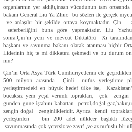
organlarının yer aldığı,insan vücudunun tam ortasınd
bakanı General Liu Ya Zhuo bu sözleri ile gerçek niyet
ve anlaşılır bir şekilde ortaya koymaktadır. Çin ask
seferberliğini buna göre yapmaktadır. Liu Yazhu
sonra.Çin’in yeni ve mevcut Diktatörü Xi tarafınd
başkanı ve savunma bakanı olarak atanması hiçbir Orta
Liderinin hiç te mi dikkatını çekmedi ve bu durum o
mu?
Çin’in Orta Asya Türk Cumhuriyetlerini ele geçirdikten
500 milyon arasında Çinli nüfus yerleştirme pla
yerleştirmedeki en büyük hedef ülke ise, Kazakistan’
bucaksız yem yeşil verimli toprakları, çok zengin 
günden güne iştahını kabartan petrol,doğal gaz,bakır,u
zengin doğal zenginlikleridir. Ayrıca kendi toprakları
yerleştirilen bin 200 adet nükleer başlıklı füze
savunmasında çok yetersiz ve zayıf ,ve az nüfuslu bir ül