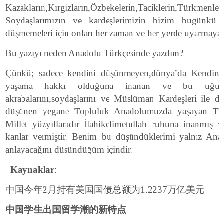
Kazakların,Kırgizların,Özbekelerin,Taciklerin,Türk
Soydaşlarımızın ve kardeşlerimizin bizim bugünk
düşmemeleri için onları her zaman ve her yerde uyarmay
Bu yazıyı neden Anadolu Türkçesinde yazdım?
Çünkü; sadece kendini düşünmeyen,dünya’da Kendind
yaşama hakkı olduğuna inanan ve bu uğurd
akrabalarını,soydaşlarını ve Müslüman Kardeşleri ile d
düşünen yegane Topluluk Anadolumuzda yaşayan 
Millet yüzyıllaradır İlahikelimetullah ruhuna inanmı
kanlar vermiştir. Benim bu düşündüklerimi yalnız Ana
anlayacağını düşündüğüm içindir.
Kaynaklar
:
中国今年2月持有美国国债总额为1.2237万亿美元
中国学生出国留学潮的新特
点