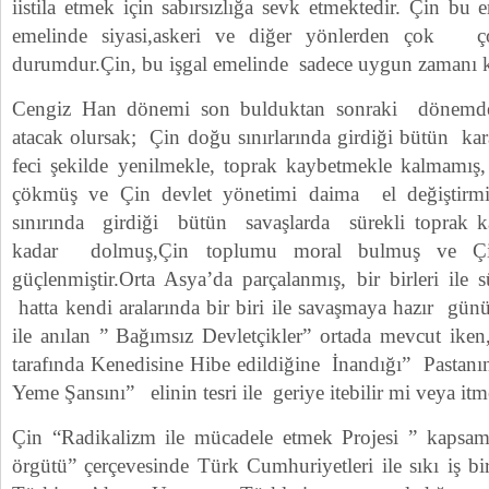
iistila etmek için sabırsızlığa sevk etmektedir. Çin bu 
emelinde siyasi,askeri ve diğer yönlerden çok ç
durumdur.Çin, bu işgal emelinde sadece uygun zamanı k
Cengiz Han dönemi son bulduktan sonraki dönemdek
atacak olursak; Çin doğu sınırlarında girdiği bütün ka
feci şekilde yenilmekle, toprak kaybetmekle kalmamış, 
çökmüş ve Çin devlet yönetimi daima el değiştirmiş
sınırında girdiği bütün savaşlarda sürekli toprak k
kadar dolmuş,Çin toplumu moral bulmuş ve Çi
güçlenmiştir.Orta Asya’da parçalanmış, bir birleri ile 
hatta kendi aralarında bir biri ile savaşmaya hazır g
ile anılan ” Bağımsız Devletçikler” ortada mevcut ik
tarafında Kenedisine Hibe edildiğine İnandığı” Pastan
Yeme Şansını” elinin tesri ile geriye itebilir mi veya 
Çin “Radikalizm ile mücadele etmek Projesi ” kapsamı
örgütü” çerçevesinde Türk Cumhuriyetleri ile sıkı iş bi