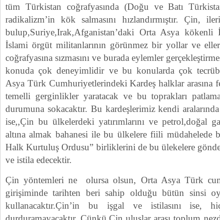
tüm Türkistan coğrafyasında (Doğu ve Batı Türkistan
radikalizm’in kök salmasını hızlandırmıştır. Çin, il
bulup,Suriye,Irak,Afganistan’daki Orta Asya kökenli
İslami örgüt militanlarının görünmez bir yollar ve eller
coğrafyasına sızmasını ve burada eylemler gerçekleştirme
konuda çok deneyimlidir ve bu konularda çok tecrübe
Asya Türk Cumhuriyetlerindeki Kardeş halklar arasına fe
temelli gerginlikler yaratacak ve bu toprakları patlama
durumuna sokacaktır. Bu kardeşlerimiz kendi aralarında 
ise,,Çin bu ülkelerdeki yatırımlarını ve petrol,doğal 
altına almak bahanesi ile bu ülkelere fiili müdahelede
Halk Kurtuluş Ordusu” birliklerini de bu ülekelere gönde
ve istila edecektir.
Çin yöntemleri ne olursa olsun, Orta Asya Türk cumh
girişiminde tarihten beri sahip olduğu bütün sinsi o
kullanacaktır.Çin’in bu işgal ve istilasını ise, 
durduramayacaktır. Çünkü,Çin uluslar arası toplum nezd