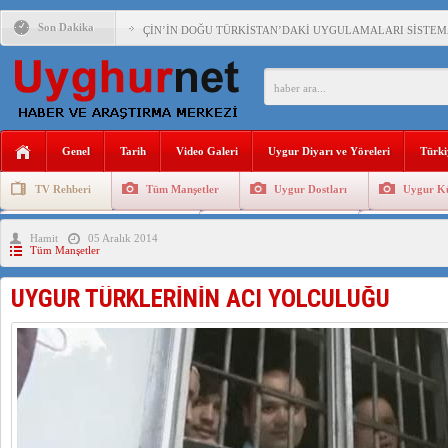
Son Dakika
ÇİN’İN DOĞU TÜRKİSTAN’DAKİ UYGULAMALARI SİSTEM
DİYANET AKADEMİSİ BAŞKANI DOÇ.DR.KAAN : DOĞU TÜR
150 YILDIR KAYNAYAN YARAMIZ : ÇİN İŞGALİNDEKİ DO
ÇİN’İN UYGUR POLİTİKALARINI ÖVEN DİYANET AKADEM
Genel
Tarih
Video Galeri
Uygur Diyarı ve Yöreleri
Türki
MHP’DEN URUMÇİ KATLİAMI MESAJİ : 05.07.2009 URUM
TV Rehberi
Tüm Manşetler
Uygur Dostları
Uygur Kü
ÇİN’İN ANKARA BÜYÜKELÇİSİ JİANG’İN TRABZON ZİYAR
Uygurlarda Düğün ve Cenaze
Uygur Geleneksel Tip
Uygur Gele
Hamit
05 Aralık 2014
İŞGALCİ ÇİN’DEN “FETİHLER SULTANI MEHMET”DİZİSİN
Tüm Manşetler
SAADET PARTİSİ İLÇE BAŞKANI : TEMMUZ AYI,DOĞU TÜR
UYGUR TÜRKLERİNİN ACI YOLCULUĞU
İŞGALCİ ÇİN,DOĞU TÜRKİSTAN’DA EN AZ 143 BİN UYGU