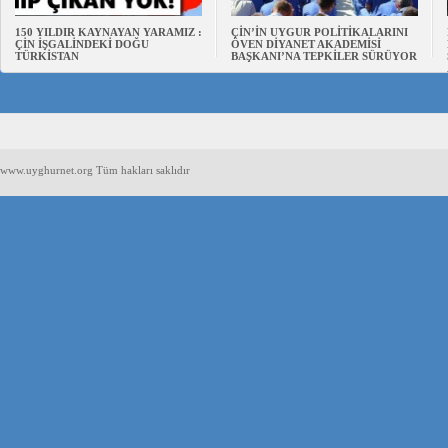
150 YILDIR KAYNAYAN YARAMIZ :
ÇİN’İN UYGUR POLİTİKALARINI
ÇİN İŞGALİNDEKİ DOĞU
ÖVEN DİYANET AKADEMİSİ
TÜRKİSTAN
BAŞKANI’NA TEPKİLER SÜRÜYOR
www.uyghurnet.org Tüm hakları saklıdır