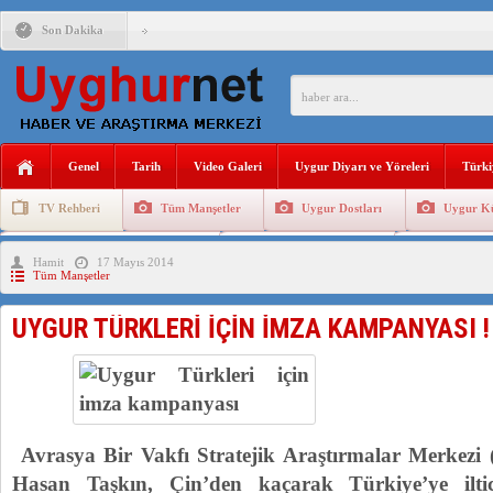
Son Dakika
ANAHTAR PARTİ GENEL BAŞKANI AĞIRALİOĞLU : ÇİN’İN
ÇİN’İN DOĞU TÜRKİSTAN’DAKİ UYGULAMALARI SİSTEM
DİYANET AKADEMİSİ BAŞKANI DOÇ.DR.KAAN : DOĞU TÜR
Genel
Tarih
Video Galeri
Uygur Diyarı ve Yöreleri
Türki
150 YILDIR KAYNAYAN YARAMIZ : ÇİN İŞGALİNDEKİ DO
TV Rehberi
Tüm Manşetler
Uygur Dostları
Uygur Kü
ÇİN’İN UYGUR POLİTİKALARINI ÖVEN DİYANET AKADEM
Uygurlarda Düğün ve Cenaze
Uygur Geleneksel Tip
Uygur Gele
Hamit
17 Mayıs 2014
MHP’DEN URUMÇİ KATLİAMI MESAJİ : 05.07.2009 URUM
Tüm Manşetler
ÇİN’İN ANKARA BÜYÜKELÇİSİ JİANG’İN TRABZON ZİYAR
UYGUR TÜRKLERİ İÇİN İMZA KAMPANYASI !
İŞGALCİ ÇİN’DEN “FETİHLER SULTANI MEHMET”DİZİSİN
Avrasya Bir Vakfı Stratejik Araştırmalar Merkez
Hasan Taşkın, Çin’den kaçarak Türkiye’ye ilti