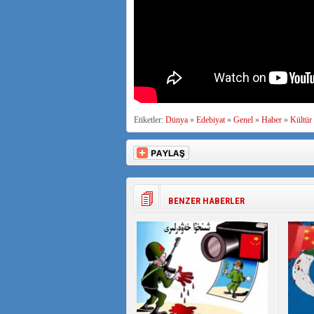
Etiketler:
Dünya
»
Edebiyat
»
Genel
»
Haber
»
Kültür
BENZER HABERLER