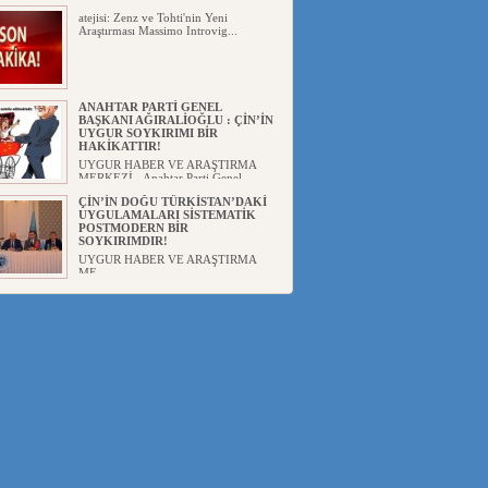
atejisi: Zenz ve Tohti'nin Yeni
Araştırması Massimo Introvig...
ANAHTAR PARTİ GENEL
BAŞKANI AĞIRALİOĞLU : ÇİN’İN
UYGUR SOYKIRIMI BİR
HAKİKATTIR!
UYGUR HABER VE ARAŞTIRMA
MERKEZİ Anahtar Parti Genel
Başka...
ÇİN’İN DOĞU TÜRKİSTAN’DAKİ
UYGULAMALARI SİSTEMATİK
POSTMODERN BİR
SOYKIRIMDIR!
UYGUR HABER VE ARAŞTIRMA
ME...
DİYANET AKADEMİSİ BAŞKANI
DOÇ.DR.KAAN : DOĞU
TÜRKİSTAN BİZİM KIRMIZI
ÇİZGİMİZDİR!”
UYGUR HABER VE ARAŞTIRMA
MERKEZİ(UYHAM) 19...
150 YILDIR KAYNAYAN YARAMIZ
: ÇİN İŞGALİNDEKİ DOĞU
TÜRKİSTAN
Mete YAVUZ( yenişafak.com) İkinci
Dünya Sa...
ÇİN’İN UYGUR POLİTİKALARINI