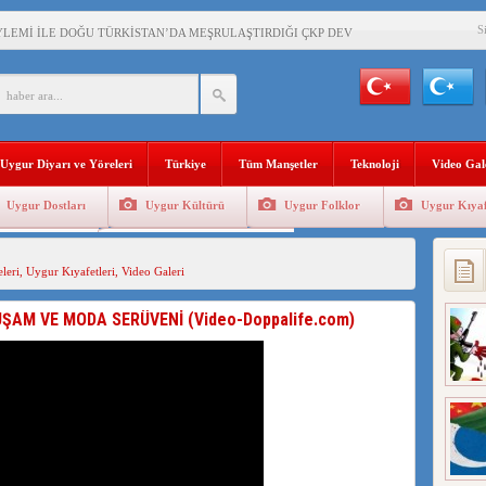
S
YLEMİ İLE DOĞU TÜRKİSTAN’DA MEŞRULAŞTIRDIĞI ÇKP DEVLET TERÖRÜ
’DA YAŞAYAN UYGURLARA KARŞI ÇİN İLE İŞBİRLİĞİ YAPACAK
BAŞKANI AĞIRALİOĞLU : ÇİN’İN UYGUR SOYKIRIMI BİR HAKİKATTIR!
Uygur Diyarı ve Yöreleri
Türkiye
Tüm Manşetler
Teknoloji
Video Gal
AN’DAKİ UYGULAMALARI SİSTEMATİK POSTMODERN BİR SOYKIRIMDIR!
Uygur Dostları
Uygur Kültürü
Uygur Folklor
Uygur Kıyaf
AŞKANI DOÇ.DR.KAAN : DOĞU TÜRKİSTAN BİZİM KIRMIZI ÇİZGİMİZDİR!”
Geleneksel Tip
Uygur Geleneksel Sporlar
 YARAMIZ : ÇİN İŞGALİNDEKİ DOĞU TÜRKİSTAN
leri
,
Uygur Kıyafetleri
,
Video Galeri
KALARINI ÖVEN DİYANET AKADEMİSİ BAŞKANI’NA TEPKİLER SÜRÜYOR
UŞAM VE MODA SERÜVENİ (Video-Doppalife.com)
İAMI MESAJİ : 05.07.2009 URUMÇİ ŞEHİTLERİNİ RAHMETLE ANIYORUZ
LÇİSİ JİANG’İN TRABZON ZİYARETİ