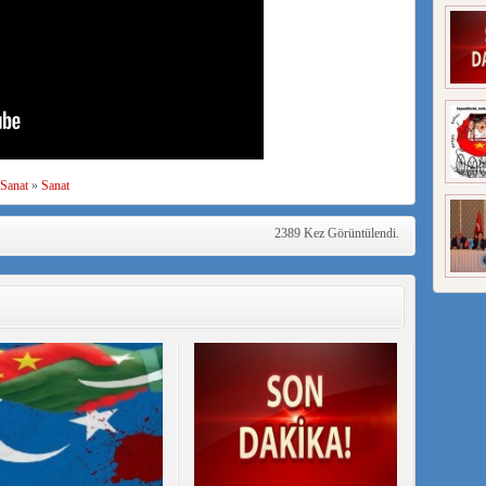
 Sanat
»
Sanat
2389 Kez Görüntülendi.