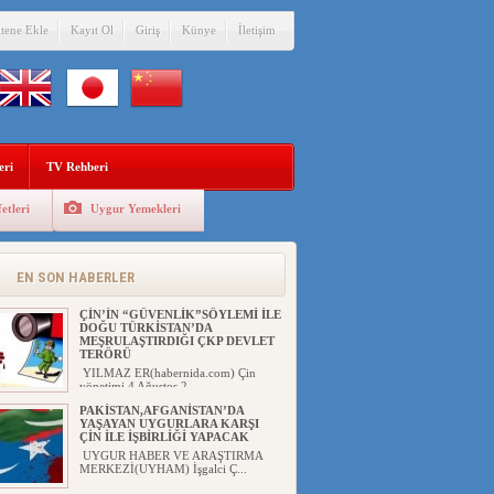
itene Ekle
Kayıt Ol
Giriş
Künye
İletişim
eri
TV Rehberi
etleri
Uygur Yemekleri
EN SON HABERLER
ÇİN’İN “GÜVENLİK”SÖYLEMİ İLE
DOĞU TÜRKİSTAN’DA
MEŞRULAŞTIRDIĞI ÇKP DEVLET
TERÖRÜ
YILMAZ ER(habernida.com) Çin
yönetimi 4 Ağustos 2...
PAKİSTAN,AFGANİSTAN’DA
YAŞAYAN UYGURLARA KARŞI
ÇİN İLE İŞBİRLİĞİ YAPACAK
UYGUR HABER VE ARAŞTIRMA
MERKEZİ(UYHAM) İşgalci Ç...