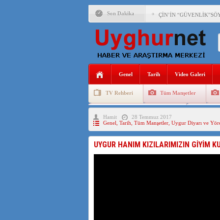
Son Dakika
ÇİN’İN “GÜVENLİK”SÖ
PAKİSTAN,AFGANİSTAN
ANAHTAR PARTİ GENEL 
Genel
Tarih
Video Galeri
ÇİN’İN DOĞU TÜRKİST
TV Rehberi
Tüm Manşetler
DİYANET AKADEMİSİ B
Uygurlarda Düğün ve Cenaze
Uygur 
Hamit
28 Temmuz 2017
150 YILDIR KAYNAYAN
Genel
,
Tarih
,
Tüm Manşetler
,
Uygur Diyarı ve Yöre
ÇİN’İN UYGUR POLİTİ
UYGUR HANIM KIZILARIMIZIN GİYİM K
MHP’DEN URUMÇİ KATL
ÇİN’İN ANKARA BÜYÜKE