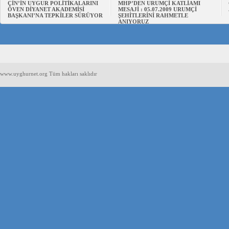
ÇİN’İN UYGUR POLİTİKALARINI
MHP’DEN URUMÇİ KATLİAMI
ÖVEN DİYANET AKADEMİSİ
MESAJİ : 05.07.2009 URUMÇİ
BAŞKANI’NA TEPKİLER SÜRÜYOR
ŞEHİTLERİNİ RAHMETLE
ANIYORUZ
www.uyghurnet.org Tüm hakları saklıdır