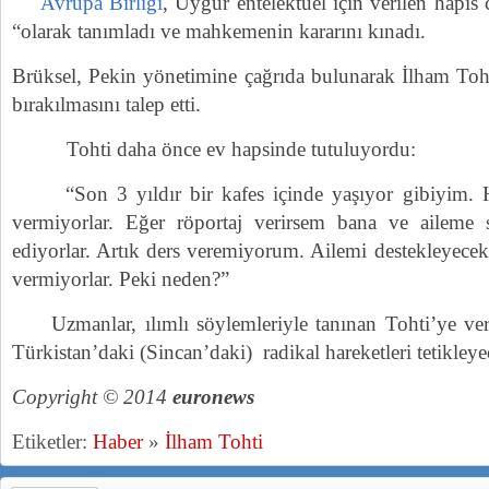
Avrupa Birliği
, Uygur entelektüel için verilen hapis
“olarak tanımladı ve mahkemenin kararını kınadı.
Brüksel, Pekin yönetimine çağrıda bulunarak İlham Toht
bırakılmasını talep etti.
Tohti daha önce ev hapsinde tutuluyordu:
“Son 3 yıldır bir kafes içinde yaşıyor gibiyim. H
vermiyorlar. Eğer röportaj verirsem bana ve aileme sa
ediyorlar. Artık ders veremiyorum. Ailemi destekleyece
vermiyorlar. Peki neden?”
Uzmanlar, ılımlı söylemleriyle tanınan Tohti’ye ver
Türkistan’daki (Sincan’daki) radikal hareketleri tetikley
Copyright © 2014
euronews
Etiketler:
Haber
»
İlham Tohti