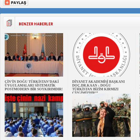
BENZER HABERLER
ÇİN’İN DOĞU TÜRKİSTAN’DAKİ
DİYANET AKADEMİSİ BAŞKANI
UYGULAMALARI SİSTEMATİK
DOÇ.DR.KAAN : DOĞU
POSTMODERN BİR SOYKIRIMDIR!
TÜRKİSTAN BİZİM KIRMIZI
ÇİZGİMİZDİR!”