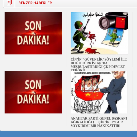
BENZER HABERLER
ÇİN’İN “GÜVENLİK”SÖYLEMİ İLE
DOĞU TÜRKİSTAN’DA
MEŞRULAŞTIRDIĞI ÇKP DEVLET
TERÖRÜ
ANAHTAR PARTİ GENEL BAŞKANI
AĞIRALİOĞLU : ÇİN’İN UYGUR
SOYKIRIMI BİR HAKİKATTIR!