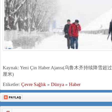
Kaynak: Yeni Çin Haber Ajansı(乌鲁木齐持续
厘米)
Etiketler:
Çevre Sağlık
»
Dünya
»
Haber