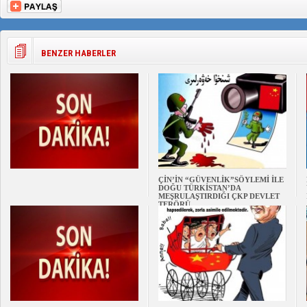
BENZER HABERLER
ÇİN’İN “GÜVENLİK”SÖYLEMİ İLE
DOĞU TÜRKİSTAN’DA
MEŞRULAŞTIRDIĞI ÇKP DEVLET
TERÖRÜ