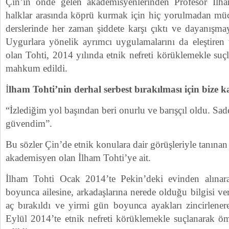
Çin’in önde gelen akademisyenlerinden Profesör İlha
halklar arasında köprü kurmak için hiç yorulmadan müca
derslerinde her zaman şiddete karşı çıktı ve dayanışma
Uygurlara yönelik ayrımcı uygulamalarını da eleştiren
olan Tohti, 2014 yılında etnik nefreti körüklemekle su
mahkum edildi.
İ
lham Tohti’nin derhal serbest bırakılması için bize ka
“İzlediğim yol başından beri onurlu ve barışçıl oldu. Sa
güvendim”.
Bu sözler Çin’de etnik konulara dair görüşleriyle tanınan
akademisyen olan İlham Tohti’ye ait.
İlham Tohti Ocak 2014’te Pekin’deki evinden alınar
boyunca ailesine, arkadaşlarına nerede olduğu bilgisi 
aç bırakıldı ve yirmi gün boyunca ayakları zincirlen
Eylül 2014’te etnik nefreti körüklemekle suçlanarak