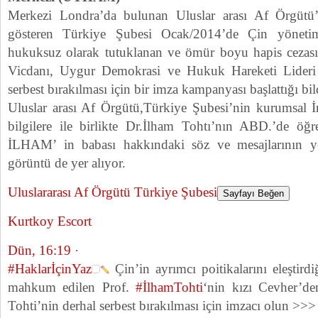
Merkezi Londra’da bulunan Uluslar arası Af Örgütü’n
gösteren Türkiye Şubesi Ocak/2014’de Çin yönetim
hukuksuz olarak tutuklanan ve ömür boyu hapis cezasın
Vicdanı, Uygur Demokrasi ve Hukuk Hareketi Lideri
serbest bırakılması için bir imza kampanyası başlattığı bild
Uluslar arası Af Örgütü,Türkiye Şubesi’nin kurumsal İn
bilgilere ile birlikte Dr.İlham Tohtı’nın ABD.’de öğ
İLHAM’ in babası hakkındaki söz ve mesajlarının ye
görüntü de yer alıyor.
Uluslararası Af Örgütü Türkiye Şubesi
Sayfayı Beğen
Kurtkoy Escort
Dün, 16:19
·
#
HaklarİçinYaz
Çin’in ayrımcı poitikalarını eleştir
mahkum edilen Prof.
#
İlhamTohti
‘nin kızı Cevher’de
Tohti’nin derhal serbest bırakılması için imzacı olun >>