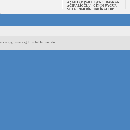
ANAHTAR PARTİ GENEL BAŞKANI
AĞIRALİOĞLU : ÇİN’İN UYGUR
SOYKIRIMI BİR HAKİKATTIR!
www.uyghurnet.org Tüm hakları saklıdır