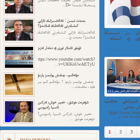
پىسخىكا ئىلىمىدا «D...
مەمەت ئىمىن : ئادالەتسىزلىك ئازابى
كىشىلەرنى ئادالەتلىك قىلامدۇ؟
ان: بىر ئىسىمنىڭ
ئادالەتسىزلىك ئازابى كىشىلەرنى ئادالەتلىك
قىلامدۇ؟ مەمەت ئ...
ۋى ۋە كىملىك ​​
ئۇيغۇر ئانىلار تورى ۋە دىلدار ئەزىز
ىر ئىسىمنىڭ سۈكۈتتىكى
https://www.youtube.com/watch?
v=UKKoUwAETyU...
مۇئەللىم- چىقىش يولىمىز بارمۇ
چىقىش يولىمىز بارمۇ ؟ مۇئەللىم كىم بىر
غايە ، مەقسەت...
ييارلىقى ھەققىدە
شۆھرەت ھوشۇر- خەيىر خوش، ئەركىن
ىش يىغىنى
ئاسىيا رادىيوسى
https://www.yout
خەيىر خوش، ئەركىن ئاسىيا رادىيوسى!
v=fdUZgRF
شۆھرەت ھوشۇر ...
1
2
3