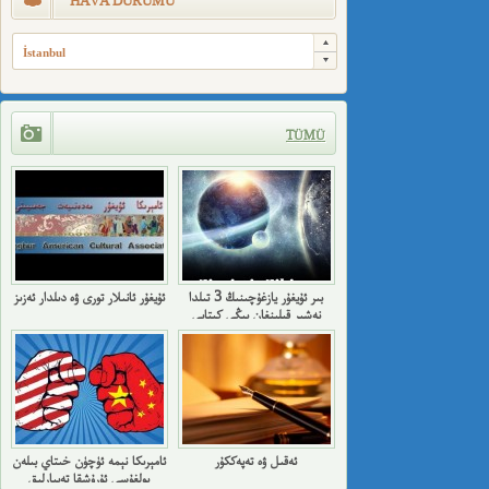
HAVA DURUMU
İstanbul
TÜMÜ
بىر ئۇيغۇر يازغۇچىنىڭ 3 تىلدا
ئۇيغۇر ئانىلار تورى ۋە دىلدار ئەزىز
نەشىر قىلىنغان يېڭى كىتابى
ئەقىل ۋە تەپەككۇر
ئامېرىكا نېمە ئۈچۈن خىتاي بىلەن
بولغۇسى ئۇرۇشقا تەييارلىق