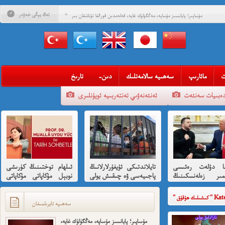
ئەڭ يېڭى خەۋەر
مۇساپىر؛ پايانسىز مۇساپە، مەڭگۈلۈك غايە، قەلەمدىن قورالغا تۇتاشقان بىر
مۇساپىرنامە
قەستەن تارىخقا كۆمۈۋېتىلگەن ئازادلىق داھىيسى: «نېتاجى» سۇبھاس
چاندرا بوس ۋە قىسسىدىن ئۇيغۇرلارغا ھىسسە 8-بۆلۈم
قەستەن تارىخقا كۆمۈۋېتىلگەن ئازادلىق داھىيسى: «نېتاجى» سۇبھاس
چاندرا بوس ۋە قىسسىدىن ئۇيغۇرلارغا ھىسسە (01)
قەلبىدە ئازادلىق ئوتى ئۆچمىگەن قېرىنداشلىرىمغا خوش خەۋەر
ت
مائارىپ
سەھىيە سالامەتلىك
-دىن
تارىخ
قېنى مەن ئارزۇ قىلغان تەشكىلاتلىرىمىز؟
دەبىيات سەنئەت
ئەنئەنەۋىي تەنتەربىيە ئويۇنلىرى
مەھمەت ئىمىن: نىشاندىن قايغان نەفرەت
مەمەت ئىمىن : ئادالەتسىزلىك ئازابى كىشىلەرنى ئادالەتلىك قىلامدۇ؟
ئۇيغۇر ئانىلار تورى ۋە دىلدار ئەزىز
مۇئەللىم- چىقىش يولىمىز بارمۇ
ينا دۆلەت رەئىسى
تايلاندتىكى ئۇيغۇرلارلانىڭ
ئىلھام توختىنىڭ كۈرىشى
شۆھرەت ھوشۇر- خەيىر خوش، ئەركىن ئاسىيا رادىيوسى
ىمىر زەلەنسكىنىڭ
پاجىيەسى ۋە چىقىش يولى
نوبېل مۇكاپاتى مۇكاپاتى
ارايدا تىرامپ
ھەققىدە قىسقىچە ئانىلىز
بىلەن شەرەپلەندۈرۈشكە
دىن ئازارلىنىشى ۋە
لايىقتۇر
Kategoris
ئىشخالىنىڭ تۈپ
سەھىپە ئايرىلمىغان
ى نىمە؟
مۇساپىر؛ پايانسىز مۇساپە، مەڭگۈلۈك غايە،