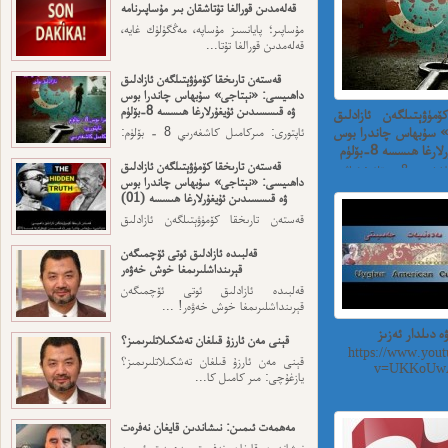
قەلەمدىن قورالغا تۇتاشقان بىر مۇساپىرنامە
مۇساپىر؛ پايانسىز مۇساپە، مەڭگۈلۈك غايە،
قەلەمدىن قورالغا تۇتا...
قەستەن تارىخقا كۆمۈۋېتىلگەن ئازادلىق
داھىيسى: «نېتاجى» سۇبھاس چاندرا بوس
ۋە قىسسىدىن ئۇيغۇرلارغا ھىسسە 8-بۆلۈم
مۈۋېتىلگەن ئازادلىق
» سۇبھاس چاندرا بوس
ئاپتورى: مىركامىل كاشغەرىي 8 - بۆلۈم:
ئەڭ ئاخىرقى قەسەم — ...
ا ھىسسە 8-بۆلۈم
قەستەن تارىخقا كۆمۈۋېتىلگەن ئازادلىق
ئاپتورى: مىركامىل كاشغەرىي 8 - بۆلۈم: ئەڭ
داھىيسى: «نېتاجى» سۇبھاس چاندرا بوس
ۋە قىسسىدىن ئۇيغۇرلارغا ھىسسە (01)
قەستەن تارىخقا كۆمۈۋېتىلگەن ئازادلىق
داھىيسى: «نېتاجى» سۇبھاس...
قەلبىدە ئازادلىق ئوتى ئۆچمىگەن
قېرىنداشلىرىمغا خوش خەۋەر
قەلبىدە ئازادلىق ئوتى ئۆچمىگەن
قېرىنداشلىرىمغا خوش خەۋەر! ...
ە دىلدار ئەزىز
قېنى مەن ئارزۇ قىلغان تەشكىلاتلىرىمىز؟
https://www.yout
قېنى مەن ئارزۇ قىلغان تەشكىلاتلىرىمىز؟
v=UKKoUwA
يازغۇچى: مىر كامىل كا...
مەھمەت ئىمىن: نىشاندىن قايغان نەفرەت
نىشاندىن قايغان نەفرەت مەھمەت ئىمىن