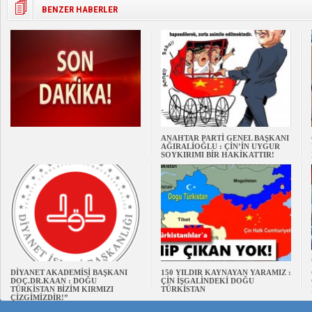
BENZER HABERLER
ANAHTAR PARTİ GENEL BAŞKANI
AĞIRALİOĞLU : ÇİN’İN UYGUR
SOYKIRIMI BİR HAKİKATTIR!
DİYANET AKADEMİSİ BAŞKANI
150 YILDIR KAYNAYAN YARAMIZ :
DOÇ.DR.KAAN : DOĞU
ÇİN İŞGALİNDEKİ DOĞU
TÜRKİSTAN BİZİM KIRMIZI
TÜRKİSTAN
ÇİZGİMİZDİR!”