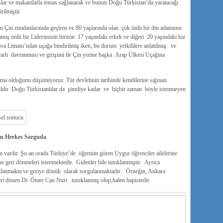
hıslar ve makamlarla temas sağlanarak ve bunun Doğu Türkistan’da yaratacağı
ilmiştir.
ı Çin zinidanlarınıda geçiren ve 80 yaşlarında olan çok ünlü bir din adamının
muş ünlü bir Liderimizin birinin 17 yaşındaki erkek ve diğeri 20 yaşındaki kız
a Limanı’ndan uçağa bindirilmiş iken, bu durum yetkililere anlatılmış ve
arlı davranması ve girişimi ile Çin yerine başka Arap Ülkesi Uçağına
ma olduğunu düşünüyoruz. Tür devletinin tarihinde kendilerine sığınan
değildir .Doğu Türkistanlılar da şimdiye kadar ve hiçbir zaman böyle istenmeyen
an Herkes Sorguda
 vardır. Şu an orada Türkiye’de öğrenim gören Uygur öğrenciler ailelerine
ine geri dönmeleri istenmektedir. Gidenler bile tutuklanmıştır. Ayrıca
tuklanmakta ve geriye dönük olarak sorgulanmaktadır. Örneğin, Ankara
ri dönen Dr. Ömer Can Nuri tutuklanmış olup,halen hapistedir.