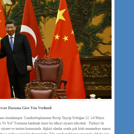
Mevcut Duruma Göre Yön Verilmeli
aşması imzalamıştır. Cumhurbaşkanımız Recep Tayyip Erdoğan 12 -14 Mayıs
k Ve Yol” Formuna katılmak üzere bu ülkeyi ziyaret edecektir. Türkiye’de
ve ziyaret ve turizm konusunda ilişkisi olanlar orada çok kötü muameleye maruz