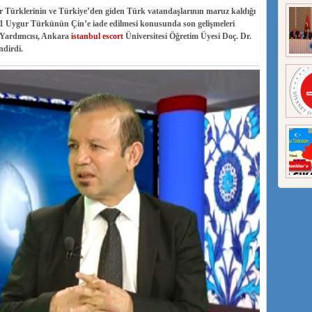
Türklerinin ve Türkiye’den giden Türk vatandaşlarının maruz kaldığı
21 Uygur Türkünün Çin’e iade edilmesi konusunda son gelişmeleri
Yardımcısı, Ankara
istanbul escort
Üniversitesi Öğretim Üyesi Doç. Dr.
dirdi.