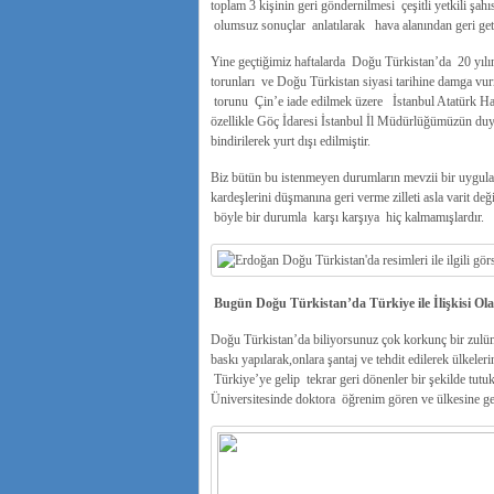
toplam 3 kişinin geri göndernilmesi çeşitli yetkili şa
olumsuz sonuçlar anlatılarak hava alanından geri getir
Yine geçtiğimiz haftalarda Doğu Türkistan’da 20 yılın
torunları ve Doğu Türkistan siyasi tarihine damga vur
torunu Çin’e iade edilmek üzere İstanbul Atatürk Hav
özellikle Göç İdaresi İstanbul İl Müdürlüğümüzün duy
bindirilerek yurt dışı edilmiştir.
Biz bütün bu istenmeyen durumların mevzii bir uygula
kardeşlerini düşmanına geri verme zilleti asla varit 
böyle bir durumla karşı karşıya hiç kalmamışlardır.
Bugün Doğu Türkistan’da Türkiye ile İlişkisi Ol
Doğu Türkistan’da biliyorsunuz çok korkunç bir zulüm
baskı yapılarak,onlara şantaj ve tehdit edilerek ülkeler
Türkiye’ye gelip tekrar geri dönenler bir şekilde tu
Üniversitesinde doktora öğrenim gören ve ülkesine ge