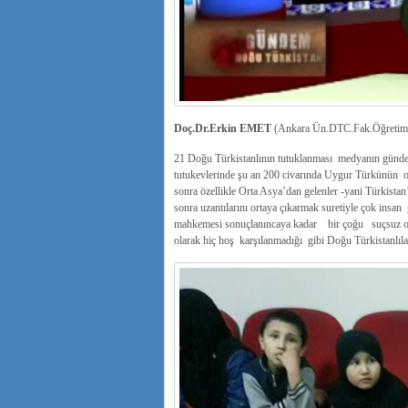
Doç.Dr.Erkin EMET
(Ankara Ün.DTC.Fak.Öğretim
21 Doğu Türkistanlının tutuklanması medyanın gündemi
tutukevlerinde şu an 200 civarında Uygur Türkünün o
sonra özellikle Orta Asya’dan gelenler -yani Türkistan’d
sonra uzantılarını ortaya çıkarmak suretiyle çok insan g
mahkemesi sonuçlanıncaya kadar bir çoğu suçsuz olm
olarak hiç hoş karşılanmadığı gibi Doğu Türkistanlıl