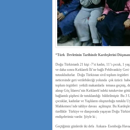
“Türk Devletinin Tarihinde Kardeşlerini Düşman
Doğu Türkistanlı 21 kişi -7’si kadın, 11’i çocuk, 1 ya
ve daha sonra Kırklareli İli’ne bağlı Pehlivanköy Ger
tutuukludurlar. Doğu Türkistan sivil toplum örgütleri 
neticesinde geri verilebileciği yolunda çok üzücü habe
toplum örgütleri yetkili makamlarla temasa geçmiş, d
alınıp Göç İdaresi’nin Kırklareli’ndeki tutukevine g
bağlantılı şüphesi ile tutuklandığı bildirilmiştir. B
çocuklar, kadınlar ve Yaşlıların oluşturduğu tutuklu 
Mahkemesi’nde tahliye davası açılmıştır. Bu Kardeşler
özellikle Türkiye ve diasporada yaşayan Doğu Türkis
endişelerimiz vardır. Şöyle ki ;
Geçtiğimiz günlerde iki defa Ankara- Esenboğa Havaal