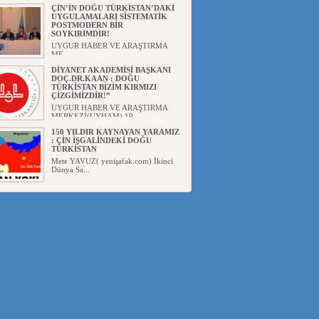
Başka...
ÇİN’İN DOĞU TÜRKİSTAN’DAKİ
UYGULAMALARI SİSTEMATİK
POSTMODERN BİR
SOYKIRIMDIR!
UYGUR HABER VE ARAŞTIRMA
ME...
DİYANET AKADEMİSİ BAŞKANI
DOÇ.DR.KAAN : DOĞU
TÜRKİSTAN BİZİM KIRMIZI
ÇİZGİMİZDİR!”
UYGUR HABER VE ARAŞTIRMA
MERKEZİ(UYHAM) 19...
150 YILDIR KAYNAYAN YARAMIZ
: ÇİN İŞGALİNDEKİ DOĞU
TÜRKİSTAN
Mete YAVUZ( yenişafak.com) İkinci
Dünya Sa...
ÇİN’İN UYGUR POLİTİKALARINI
ÖVEN DİYANET AKADEMİSİ
BAŞKANI’NA TEPKİLER
SÜRÜYOR
UYGUR HABER VE ARAŞTIRMA
MERKEZİ(UYHAM) Diyanet
Akademis...
MHP’DEN URUMÇİ KATLİAMI
MESAJİ : 05.07.2009 URUMÇİ
ŞEHİTLERİNİ RAHMETLE
ANIYORUZ
UYGUR HABER VE ARAŞTIRMA
MERKEZİ(UYHAM) Mill...