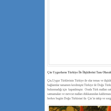
Çin Uygurların Türkiye İle İlişkilerini Tam Ola
Çin,Uygur Türklerinin Türkiye ile olar temas ve ilişk
bağlantılar tamamen kesilmiştir.Türkiye ile Doğu Türkis
bulunmadığı için kapatılmıştır. Orada Türk malları sa
satmamaları ve mevcut malları dükkanından kaldırması iç
herkes bugün Doğu Türkistan’da Çin’in takip ve sorg