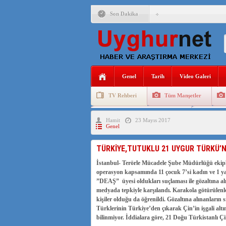
Son Dakika
ANAHTAR PARTİ GENEL 
ÇİN’İN DOĞU TÜRKİST
DİYANET AKADEMİSİ B
Genel
Tarih
Video Galeri
150 YILDIR KAYNAYAN
TV Rehberi
Tüm Manşetler
ÇİN’İN UYGUR POLİTİ
Uygurlarda Düğün ve Cenaze
Uygur 
Hamit
23 Mayıs 2017
MHP’DEN URUMÇİ KATL
Genel
TÜRKİYE,TUTUKLU 21 UYGUR TÜRKÜ’NÜ 
İstanbul- Terörle Mücadele Şube Müdürlüğü ekip
operasyon kapsamında 11 çocuk 7’si kadın ve 1 ya
”DEAŞ” üyesi oldukları suçlaması ile gözaltına 
medyada tepkiyle karşılandı. Karakola götürülenl
kişiler olduğu da öğrenildi. Gözaltına alınanların sın
Türklerinin Türkiye’den çıkarak Çin’in işgali al
bilinmiyor. İddialara göre, 21 Doğu Türkistanlı Çin