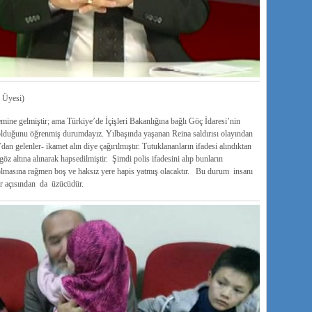
 Üyesi)
ne gelmiştir; ama Türkiye’de İçişleri Bakanlığına bağlı Göç İdaresi’nin
lduğunu öğrenmiş durumdayız. Yılbaşında yaşanan Reina saldırısı olayından
an gelenler- ikamet alın diye çağırılmıştır. Tutuklananların ifadesi alındıktan
öz altına alınarak hapsedilmiştir. Şimdi polis ifadesini alıp bunların
asına rağmen boş ve haksız yere hapis yatmış olacaktır. Bu durum insanı
ar açısından da üzücüdür.