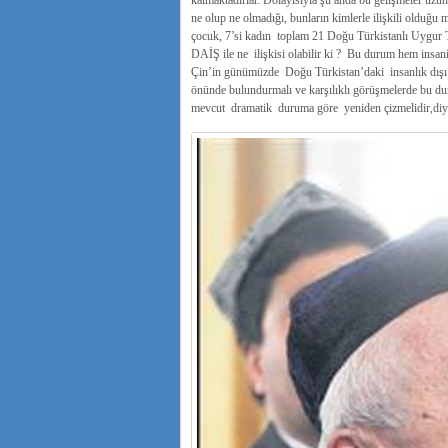
kalmaktadırlar. Dolayısıyla şu anda bu gelişmeler üzü
ne olup ne olmadığı, bunların kimlerle ilişkili olduğ
çocuk, 7’si kadın toplam 21 Doğu Türkistanlı Uygur 
DAİŞ ile ne ilişkisi olabilir ki ? Bu durum hem insani
Çin’in günümüzde Doğu Türkistan’daki insanlık dışı b
önünde bulundurmalı ve karşılıklı görüşmelerde bu du
mevcut dramatik duruma göre yeniden çizmelidir,di