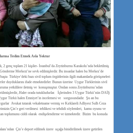
larına Teslim Etmek Asla Yoktur
şlı, 2 genç toplam 21 kişiler- İstanbul’da Zeytinburnu Karakolu’nda bekletilmiş
i Gönderme Merkezi’ne sevk edilmişlerdir. Bu insanlar halen bu Merkez’de
başta Türkiye’deki bazı sivil toplum örgütlerinin ilgili makamlarla görüşmeleri
rler duyduklarını ifade etmektedirler. Bunun üzerine Uygur Türklerinin sivil
uruma yetkililere iletmiş ve konuşmuştur. Ondan sonra Zeytinburnu’ndan
ötürülmüşlerdir,.Haler orada tutukludurlar. İçlerinden 3 Uygur Türkü’nün DAİŞ
u 3 Uygur Türkü halen Emniyet’in incelemesi ve sorgusundadır. Şu an bu
Uygurlar Avukat tutarak vekaletname vermiş ve Kırklareli Adliyesi Sulh Ceza
imizin Çin’e geri verilmesi tehlikesi ve tehdidi söylemleri, kamu oyunu ve
tan toplumunu ciddi olarak endişelendirme ve üzmektedir. Bizim bu konuda
anı’ndan Çin’e deport edilmek üzere uçağa binidirilimek üzere getirilen