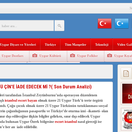
S
BAŞKANI AĞIRALİOĞLU : ÇİN’İN UYGUR SOYKIRIMI BİR HAKİKATTIR!
AN’DAKİ UYGULAMALARI SİSTEMATİK POSTMODERN BİR SOYKIRIMDIR!
AŞKANI DOÇ.DR.KAAN : DOĞU TÜRKİSTAN BİZİM KIRMIZI ÇİZGİMİZDİR!”
Uygur Diyarı ve Yöreleri
Türkiye
Tüm Manşetler
Teknoloji
Video Gal
 YARAMIZ : ÇİN İŞGALİNDEKİ DOĞU TÜRKİSTAN
Uygur Dostları
Uygur Kültürü
Uygur Folklor
Uygur Kıyaf
KALARINI ÖVEN DİYANET AKADEMİSİ BAŞKANI’NA TEPKİLER SÜRÜYOR
Geleneksel Tip
Uygur Geleneksel Sporlar
İAMI MESAJİ : 05.07.2009 URUMÇİ ŞEHİTLERİNİ RAHMETLE ANIYORUZ
ÇİN’E İADE EDECEK Mİ ?( Son Durum Analizi)
leri tarafından İstanbul Zeytinburnu’nda operasyon düzenlenen
şlı
istanbul escort bayan
olmak üzere 21 Uygur Türk’ü terör örgütü
alındı. Çoğu çocuk olmak üzere 21 Uygur Türkünün tutuklanması sosyal
erin çoğunluğunun pasaportlu ve Türkiye’de oturma izni –ikameti- olan
ır dışı edileceğine ilişkin bilgiler gelirken, sınır dışı edilecek Uygur
tında bulunan Uygur Özerk bölgesine
escort istanbul
nasıl gireceği ise
’e her an iade edilebilir.