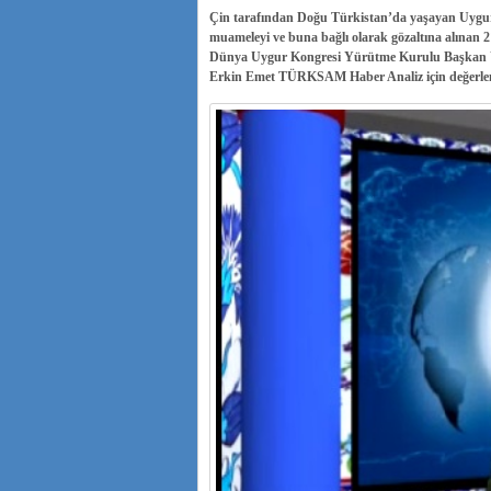
Çin tarafından Doğu Türkistan’da yaşayan Uygur 
muameleyi ve buna bağlı olarak gözaltına alınan 
Dünya Uygur Kongresi Yürütme Kurulu Başkan 
Erkin Emet TÜRKSAM Haber Analiz için değerlen