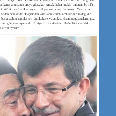
ntü ve endişe verici bir durumdadır. Tabi şimdi mahkeme sürecinde olduğu için
u mahkeme sonucunda ortaya çıkacaktır; Ancak, halen tutuklu bulunan bu 11’i
Türkü’nün ve özellikle yaşları 3-8 yaş arasındaki bu masum Yavruların
 açıdan hem kardeşlik açısından asla kabul edilebilecek bir durum değildir.
askı ,zulüm,asimilasyon dini,kültürel ve etnik soykırım uygulamalarını göz
rumu gündeme taşımalıdır.Türkiye-Çin ilişkileri de Doğu Türkistan’daki
ye düşünüyorum.