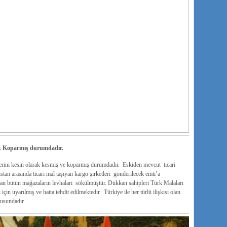
rak Koparmış durumdadır.
ilerini kesin olarak kesmiş ve koparmış durumdadır. Eskiden mevcut ticari
tan arasında ticari mal taşıyan kargo şirketleri gönderilecek emti’a
tan bütün mağazaların levhaları sökülmüştür. Dükkan sahipleri Türk Malaları
in uyarılmış ve hatta tehdit edilmektedir. Türkiye ile her türlü ilişkisi olan
usundadır.