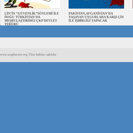
ÇİN’İN “GÜVENLİK”SÖYLEMİ İLE
PAKİSTAN,AFGANİSTAN’DA
DOĞU TÜRKİSTAN’DA
YAŞAYAN UYGURLARA KARŞI ÇİN
MEŞRULAŞTIRDIĞI ÇKP DEVLET
İLE İŞBİRLİĞİ YAPACAK
TERÖRÜ
www.uyghurnet.org Tüm hakları saklıdır