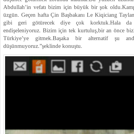
Abdullah’in vefatı bizim için büyük bir şok oldu.Kam
üzgün. Geçen hafta Çin Başbakanı Le Kiqiciang Taylan
gibi geri götürecek diye çok korktuk.Hala da 
endişeleniyoruz. Bizim için tek kurtuluş,bir an önce bi
Türkiye’ye gitmek.Başaka bir alternatif şu 
düşünmuyoruz.”şeklinde konuştu.