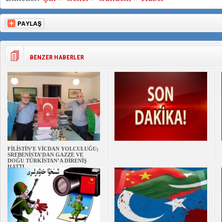
BENZER HABERLER
FİLİSTİN’E VİCDAN YOLCULUĞU;
SREBENİSTA’DAN GAZZE VE
DOĞU TÜRKİSTAN’A DİRENİŞ
HATTI