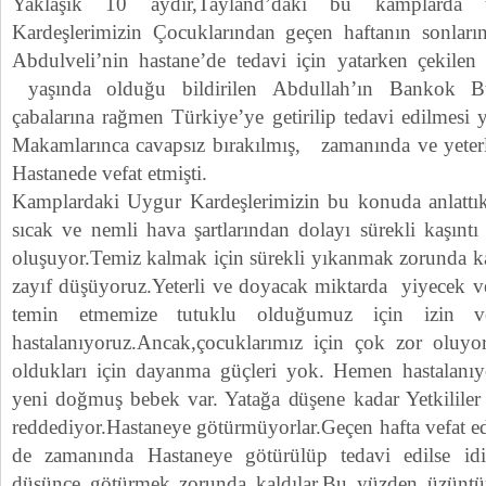
Yaklaşık 10 aydır,Tayland’daki bu kamplarda
Kardeşlerimizin Çocuklarından geçen haftanın sonları
Abdulveli’nin hastane’de tedavi için yatarken çekilen 
yaşında olduğu bildirilen Abdullah’ın Bankok Bü
çabalarına rağmen Türkiye’ye getirilip tedavi edilmesi
Makamlarınca cavapsız bırakılmış, zamanında ve yeterli
Hastanede vefat etmişti.
Kamplardaki Uygur Kardeşlerimizin bu konuda anlattıkl
sıcak ve nemli hava şartlarından dolayı sürekli kaşıntı
oluşuyor.Temiz kalmak için sürekli yıkanmak zorunda ka
zayıf düşüyoruz.Yeterli ve doyacak miktarda yiyecek ve
temin etmemize tutuklu olduğumuz için izin ve
hastalanıyoruz.Ancak,çocuklarımız için çok zor oluyor
oldukları için dayanma güçleri yok. Hemen hastalanıyo
yeni doğmuş bebek var. Yatağa düşene kadar Yetkililer 
reddediyor.Hastaneye götürmüyorlar.Geçen hafta vefat e
de zamanında Hastaneye götürülüp tedavi edilse idi,
düşünce götürmek zorunda kaldılar.Bu yüzden üzün