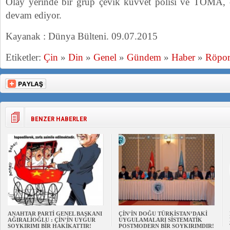
Olay yerinde bir grup çevik kuvvet polisi ve TOMA,
devam ediyor.
Kayanak : Dünya Bülteni. 09.07.2015
Etiketler:
Çin
»
Din
»
Genel
»
Gündem
»
Haber
»
Röport
BENZER HABERLER
ANAHTAR PARTİ GENEL BAŞKANI
ÇİN’İN DOĞU TÜRKİSTAN’DAKİ
AĞIRALİOĞLU : ÇİN’İN UYGUR
UYGULAMALARI SİSTEMATİK
SOYKIRIMI BİR HAKİKATTIR!
POSTMODERN BİR SOYKIRIMDIR!