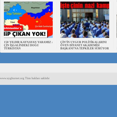
150 YILDIR KAYNAYAN YARAMIZ :
ÇİN’İN UYGUR POLİTİKALARINI
ÇİN İŞGALİNDEKİ DOĞU
ÖVEN DİYANET AKADEMİSİ
TÜRKİSTAN
BAŞKANI’NA TEPKİLER SÜRÜYOR
www.uyghurnet.org Tüm hakları saklıdır