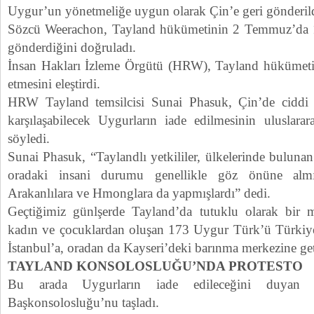
Uygur’un yönetmeliğe uygun olarak Çin’e geri gönderildiğ
Sözcü Weerachon, Tayland hükümetinin 2 Temmuz’da 
gönderdiğini doğruladı.
İnsan Hakları İzleme Örgütü (HRW), Tayland hükümetin
etmesini eleştirdi.
HRW Tayland temsilcisi Sunai Phasuk, Çin’de ciddi in
karşılaşabilecek Uygurların iade edilmesinin uluslarar
söyledi.
Sunai Phasuk, “Taylandlı yetkililer, ülkelerinde bulunan
oradaki insani durumu genellikle göz önüne almı
Arakanlılara ve Hmonglara da yapmışlardı” dedi.
Geçtiğimiz günlşerde Tayland’da tutuklu olarak bir 
kadın ve çocuklardan oluşan 173 Uygur Türk’ü Türkiye
İstanbul’a, oradan da Kayseri’deki barınma merkezine geti
TAYLAND KONSOLOSLUĞU’NDA PROTESTO
Bu arada Uygurların iade edileceğini duyan 
Başkonsolosluğu’nu taşladı.