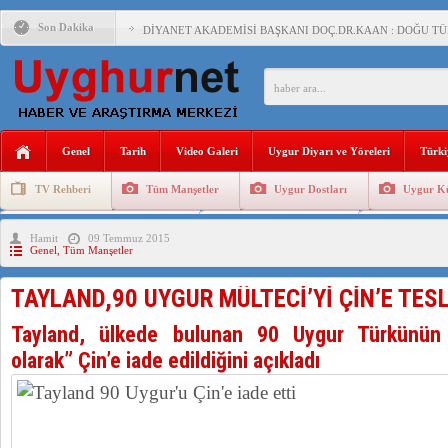
Son Dakika
DİYANET AKADEMİSİ BAŞKANI DOÇ.DR.KAAN : DOĞU TÜR
150 YILDIR KAYNAYAN YARAMIZ : ÇİN İŞGALİNDEKİ DO
ÇİN’İN UYGUR POLİTİKALARINI ÖVEN DİYANET AKADEM
MHP’DEN URUMÇİ KATLİAMI MESAJİ : 05.07.2009 URUM
Genel
Tarih
Video Galeri
Uygur Diyarı ve Yöreleri
Türki
ÇİN’İN ANKARA BÜYÜKELÇİSİ JİANG’İN TRABZON ZİYAR
TV Rehberi
Tüm Manşetler
Uygur Dostları
Uygur Kü
İŞGALCİ ÇİN’DEN “FETİHLER SULTANI MEHMET”DİZİSİN
Uygurlarda Düğün ve Cenaze
Uygur Geleneksel Tip
Uygur Gele
Hamit
09 Temmuz 2015
SAADET PARTİSİ İLÇE BAŞKANI : TEMMUZ AYI,DOĞU TÜR
Genel
,
Tüm Manşetler
İŞGALCİ ÇİN,DOĞU TÜRKİSTAN’DA EN AZ 143 BİN UYGU
TAYLAND,90 UYGUR MÜLTECİ’Yİ ÇİN’E TESL
Tayland, ülkede bulunan 90 Uygur Türkünün
olarak” Çin’e iade edildiğini açıkladı