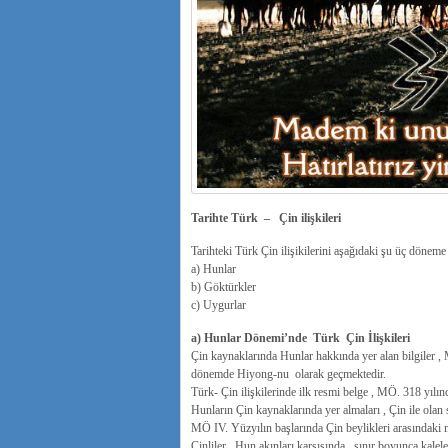
Tarihte Türk – Çin ilişkileri
Tarihteki Türk Çin ilişikilerini aşağıdaki şu üç döneme 
a) Hunlar
b) Göktürkler
c) Uygurlar
a) Hunlar Dönemi’nde Türk Çin İlişkileri
Çin kaynaklarında Hunlar hakkında yer alan bilgiler , 
dönemde Hiyong-nu olarak geçmektedir.
Türk- Çin ilişkilerinde ilk resmi belge , MÖ. 318 yıl
Hunların Çin kaynaklarında yer almaları , Çin ile olan siy
MÖ IV. Yüzyılın başlarında Çin beylikleri arasındaki mü
Çinliler , Hun akınları karşısında , sınır boyunca kal