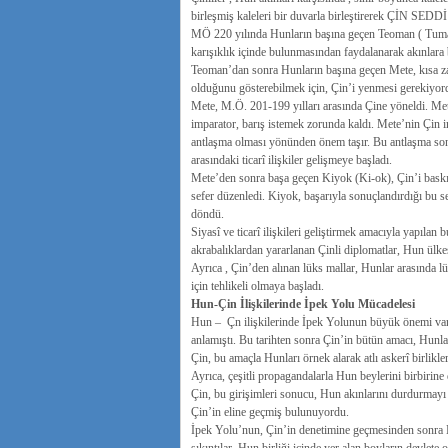
birleşmiş kaleleri bir duvarla birleştirerek ÇİN SEDDİ
MÖ 220 yılında Hunların başına geçen Teoman ( Tuman)
karışıklık içinde bulunmasından faydalanarak akınlara b
Teoman’dan sonra Hunların başına geçen Mete, kısa za
olduğunu gösterebilmek için, Çin’i yenmesi gerekiyor
Mete, M.Ö. 201-199 yılları arasında Çine yöneldi. Met
imparator, barış istemek zorunda kaldı. Mete’nin Çin imp
antlaşma olması yönünden önem taşır. Bu antlaşma sonr
arasındaki ticarî ilişkiler gelişmeye başladı.
Mete’den sonra başa geçen Kiyok (Ki-ok), Çin’i baskı al
sefer düzenledi. Kiyok, başarıyla sonuçlandırdığı bu se
döndü.
Siyasî ve ticarî ilişkileri geliştirmek amacıyla yapıla
akrabalıklardan yararlanan Çinli diplomatlar, Hun ülke
Ayrıca , Çin’den alınan lüks mallar, Hunlar arasında 
için tehlikeli olmaya başladı.
Hun-Çin İlişkilerinde İpek Yolu Mücadelesi
Hun – Çn ilişkilerinde İpek Yolunun büyük önemi vard
anlamıştı. Bu tarihten sonra Çin’in bütün amacı, Hunl
Çin, bu amaçla Hunları örnek alarak atlı askerî birlikle
Ayrıca, çeşitli propagandalarla Hun beylerini birbirine
Çin, bu girişimleri sonucu, Hun akınlarını durdurmayı b
Çin’in eline geçmiş bulunuyordu.
İpek Yolu’nun, Çin’in denetimine geçmesinden sonra Hu