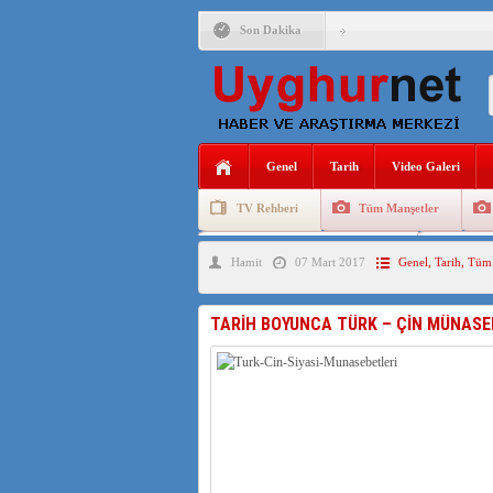
Son Dakika
ANAHTAR PARTİ GENEL 
ÇİN’İN DOĞU TÜRKİST
DİYANET AKADEMİSİ B
Genel
Tarih
Video Galeri
150 YILDIR KAYNAYAN
TV Rehberi
Tüm Manşetler
ÇİN’İN UYGUR POLİTİ
Uygurlarda Düğün ve Cenaze
Uygur 
Hamit
07 Mart 2017
Genel
,
Tarih
,
Tüm 
MHP’DEN URUMÇİ KATL
ÇİN’İN ANKARA BÜYÜKE
TARİH BOYUNCA TÜRK – ÇİN MÜNASE