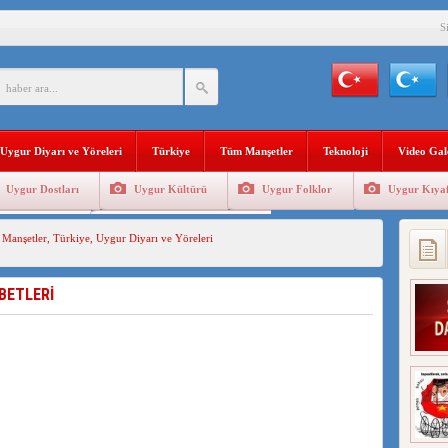
S
BAŞKANI AĞIRALİOĞLU : ÇİN’İN UYGUR SOYKIRIMI BİR HAKİKATTIR!
AN’DAKİ UYGULAMALARI SİSTEMATİK POSTMODERN BİR SOYKIRIMDIR!
AŞKANI DOÇ.DR.KAAN : DOĞU TÜRKİSTAN BİZİM KIRMIZI ÇİZGİMİZDİR!”
Uygur Diyarı ve Yöreleri
Türkiye
Tüm Manşetler
Teknoloji
Video Gal
 YARAMIZ : ÇİN İŞGALİNDEKİ DOĞU TÜRKİSTAN
Uygur Dostları
Uygur Kültürü
Uygur Folklor
Uygur Kıyaf
KALARINI ÖVEN DİYANET AKADEMİSİ BAŞKANI’NA TEPKİLER SÜRÜYOR
Geleneksel Tip
Uygur Geleneksel Sporlar
Manşetler
,
Türkiye
,
Uygur Diyarı ve Yöreleri
İAMI MESAJİ : 05.07.2009 URUMÇİ ŞEHİTLERİNİ RAHMETLE ANIYORUZ
LÇİSİ JİANG’İN TRABZON ZİYARETİ
BETLERİ