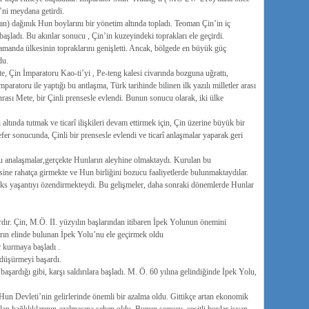
’ni meydana getirdi.
 dağınık Hun boylarını bir yönetim altında topladı. Teoman Çin’in iç
aşladı. Bu akınlar sonucu , Çin’in kuzeyindeki toprakları ele geçirdi.
manda ülkesinin topraklarını genişletti. Ancak, bölgede en büyük güç
du.
e, Çin İmparatoru Kao-ti’yi , Pe-teng kalesi civarında bozguna uğrattı,
aratoru ile yaptığı bu antlaşma, Türk tarihinde bilinen ilk yazılı milletler arası
ası Mete, bir Çinli prensesle evlendi. Bunun sonucu olarak, iki ülke
tında tutmak ve ticarî ilişkileri devam ettirmek için, Çin üzerine büyük bir
fer sonucunda, Çinli bir prensesle evlendi ve ticarî anlaşmalar yaparak geri
n bu analaşmalar,gerçekte Hunların aleyhine olmaktaydı. Kurulan bu
sine rahatça girmekte ve Hun birliğini bozucu faaliyetlerde bulunmaktaydılar.
lüks yaşantıyı özendirmekteydi. Bu gelişmeler, daha sonraki dönemlerde Hunlar
ır. Çin, M.Ö. II. yüzyılın başlarından itibaren İpek Yolunun önemini
arın elinde bulunan İpek Yolu’nu ele geçirmek oldu
r kurmaya başladı .
 düşürmeyi başardı.
aşardığı gibi, karşı saldırılara başladı. M. Ö. 60 yılına gelindiğinde İpek Yolu,
n Devleti’nin gelirlerinde önemli bir azalma oldu. Gittikçe artan ekonomik