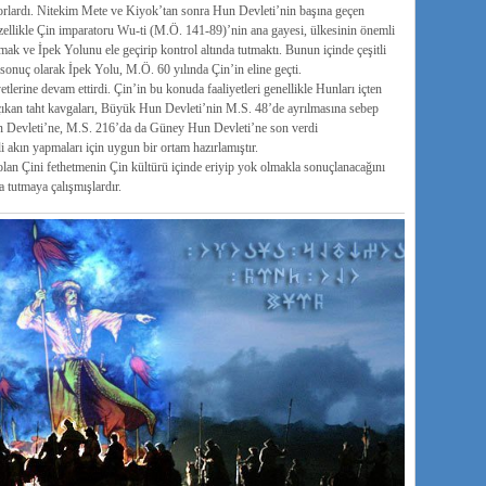
yorlardı. Nitekim Mete ve Kiyok’tan sonra Hun Devleti’nin başına geçen
Özellikle Çin imparatoru Wu-ti (M.Ö. 141-89)’nin ana gayesi, ülkesinin önemli
lmak ve İpek Yolunu ele geçirip kontrol altında tutmaktı. Bunun içinde çeşitli
sonuç olarak İpek Yolu, M.Ö. 60 yılında Çin’in eline geçti.
lerine devam ettirdi. Çin’in bu konuda faaliyetleri genellikle Hunları içten
çıkan taht kavgaları, Büyük Hun Devleti’nin M.S. 48’de ayrılmasına sebep
n Devleti’ne, M.S. 216’da da Güney Hun Devleti’ne son verdi
i akın yapmaları için uygun bir ortam hazırlamıştır.
olan Çini fethetmenin Çin kültürü içinde eriyip yok olmakla sonuçlanacağını
da tutmaya çalışmışlardır.