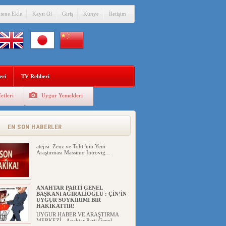
itene Ekle
Kayıt Ol
Giriş
Künye
İletişim
ÇİN’İN “GÜVENLİK”SÖYLEMİ İLE
DOĞU TÜRKİSTAN’DA
MEŞRULAŞTIRDIĞI ÇKP DEVLET
TERÖRÜ
eri
TV Rehberi
YILMAZ ER(habernida.com) Çin
yönetimi 4 Ağustos 2...
etleri
Uygur Yemekleri
PAKİSTAN,AFGANİSTAN’DA
YAŞAYAN UYGURLARA KARŞI
ÇİN İLE İŞBİRLİĞİ YAPACAK
UYGUR HABER VE ARAŞTIRMA
EN SON HABERLER
MERKEZİ(UYHAM) İşgalci Ç...
atejisi: Zenz ve Tohti'nin Yeni
Araştırması Massimo Introvig...
ANAHTAR PARTİ GENEL
BAŞKANI AĞIRALİOĞLU : ÇİN’İN
UYGUR SOYKIRIMI BİR
HAKİKATTIR!
UYGUR HABER VE ARAŞTIRMA
MERKEZİ Anahtar Parti Genel