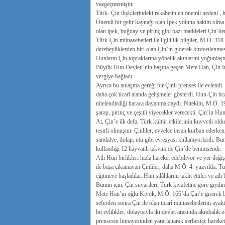
vazgeçmemiştir.
Türk- Çin ilişkilerindeki rekabetin en önemli nedeni , 
Önemli bir gelir kaynağı olan İpek yoluna hakim olma is
olan ipek, buğday ve pirinç gibi bazı maddeleri Çin’den
Türk-Çin münasebetleri ile ilgili ilk bilgiler, M.Ö. 318
derebeyliklerden biri olan Çin’in giderek kuvvetlenmesi
Hunların Çin topraklarına yönelik akınlarını yoğunlaş
Büyük Hun Devleti’nin başına geçen Mete Han, Çin İmp
vergiye bağladı.
Ayrıca bu anlaşma gereği bir Çinli prenses ile evlen
daha çok ticarî alanda gelişmeler gösterdi. Hun-Çin tica
nitelendirdiği haraca dayanmaktaydı. Nitekim, M.Ö. 198 
şarap, pirinç ve çeşitli yiyecekler verecekti. Çin’in Hun
At, Çin’e ilk defa, Türk kültür etkilerinin kuvvetli ol
tesirli olmuştur. Çinliler, evvelce insan kurban ederk
sandalye, dolap, ütü gibi ev eşyası kullanıyorlardı. Bu
kullandığı 12 hayvanlı takvim de Çin’de benimsendi.
Atlı Hun birlikleri hızla hareket edebiliyor ve yer değ
ile başa çıkamayan Çinliler, daha M.Ö. 4. yüzyılda, T
eğitmeye başladılar. Hun silâhlarını taklit ettiler ve atl
Bunun için, Çin süvarileri, Türk kıyafetine göre giydiri
Mete Han’ın oğlu Kiyok, M.Ö. 166’da Çin’e girerek b
seferden sonra Çin ile olan ticarî münasebetlerini ayakt
bu evlilikler, dolayısıyla iki devlet arasında akrabalık 
prensesin himayesinden yararlanarak serbestçe hareket e