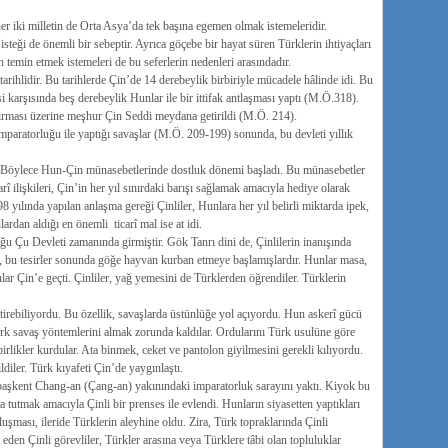
her iki milletin de Orta Asya’da tek başına egemen olmak istemeleridir.
teği de önemli bir sebeptir. Ayrıca göçebe bir hayat süren Türklerin ihtiyaçları
 temin etmek istemeleri de bu seferlerin nedenleri arasındadır.
 tarihlidir. Bu tarihlerde Çin’de 14 derebeylik birbiriyle mücadele hâlinde idi. Bu
 karşısında beş derebeylik Hunlar ile bir ittifak antlaşması yaptı (M.Ö.318).
tırması üzerine meşhur Çin Seddi meydana getirildi (M.Ö. 214).
aratorluğu ile yaptığı savaşlar (M.Ö. 209-199) sonunda, bu devleti yıllık
di. Böylece Hun-Çin münasebetlerinde dostluk dönemi başladı. Bu münasebetler
rî ilişkileri, Çin’in her yıl sınırdaki barışı sağlamak amacıyla hediye olarak
yılında yapılan anlaşma gereği Çinliler, Hunlara her yıl belirli miktarda ipek,
lardan aldığı en önemli ticarî mal ise at idi.
duğu Çu Devleti zamanında girmiştir. Gök Tanrı dini de, Çinlilerin inanışında
en, bu tesirler sonunda göğe hayvan kurban etmeye başlamışlardır. Hunlar masa,
nlar Çin’e geçti. Çinliler, yağ yemesini de Türklerden öğrendiler. Türklerin
iştirebiliyordu. Bu özellik, savaşlarda üstünlüğe yol açıyordu. Hun askerî gücü
ürk savaş yöntemlerini almak zorunda kaldılar. Ordularını Türk usulüne göre
ı birlikler kurdular. Ata binmek, ceket ve pantolon giyilmesini gerekli kılıyordu.
ldiler. Türk kıyafeti Çin’de yaygınlaştı.
aşkent Chang-an (Çang-an) yakınındaki imparatorluk sarayını yaktı. Kiyok bu
a tutmak amacıyla Çinli bir prenses ile evlendi. Hunların siyasetten yaptıkları
oluşması, ileride Türklerin aleyhine oldu. Zira, Türk topraklarında Çinli
den Çinli görevliler, Türkler arasına veya Türklere tâbi olan topluluklar