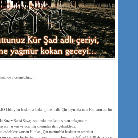
halinde incelenebiliriz ;
MÖ I.bin yılın başlarına kadar gitmektedir. Çin kaynaklarında Hunların adı bu
ında Kuzey Şansi Savaşı sonunda imzalanmış olan anlaşmadır.
asi , askeri ve ticarî ilişkilerinden ileri gelmektedir.
cadelelere karışan Hunlar , Çin üzerindeki baskılarını artırdılar.
eler inşa etmeye başladılar. İmparator Shih- Huang-ti ( MÖ 247-210) daha önce