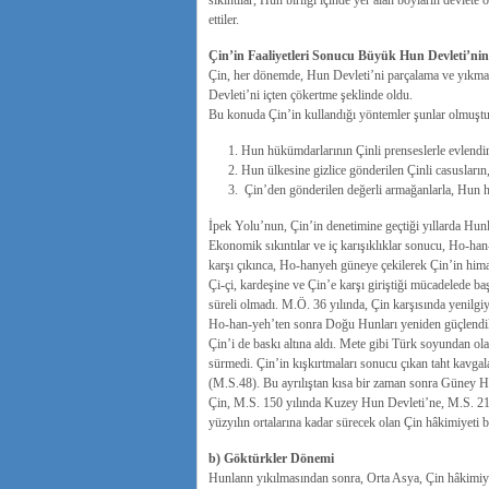
sıkıntılar, Hun birliği içinde yer alan boyların devlete
ettiler.
Çin’in Faaliyetleri Sonucu Büyük Hun Devleti’nin
Çin, her dönemde, Hun Devleti’ni parçalama ve yıkma fa
Devleti’ni içten çökertme şeklinde oldu.
Bu konuda Çin’in kullandığı yöntemler şunlar olmuştu
Hun hükümdarlarının Çinli prenseslerle evlendir
Hun ülkesine gizlice gönderilen Çinli casusların
Çin’den gönderilen değerli armağanlarla, Hun hü
İpek Yolu’nun, Çin’in denetimine geçtiği yıllarda H
Ekonomik sıkıntılar ve iç karışıklıklar sonucu, Ho-ha
karşı çıkınca, Ho-hanyeh güneye çekilerek Çin’in hima
Çi-çi, kardeşine ve Çin’e karşı giriştiği mücadelede ba
süreli olmadı. M.Ö. 36 yılında, Çin karşısında yenilgi
Ho-han-yeh’ten sonra Doğu Hunları yeniden güçlendile
Çin’i de baskı altına aldı. Mete gibi Türk soyundan ol
sürmedi. Çin’in kışkırtmaları sonucu çıkan taht kavga
(M.S.48). Bu ayrılıştan kısa bir zaman sonra Güney Hun
Çin, M.S. 150 yılında Kuzey Hun Devleti’ne, M.S. 21
yüzyılın ortalarına kadar sürecek olan Çin hâkimiyeti 
b) Göktürkler Dönemi
Hunlann yıkılmasından sonra, Orta Asya, Çin hâkimiye