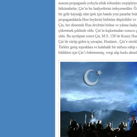
arasına propaganda yoluyla nifak tohumları serpiştiri
hükümdarlar, Çin’in bu faaliyetlerini önleyemediler. 
bir gelir kaynağı olan ipek için batıda yeni pazarlar bu
propagandalarla Hun beylerini birbirine düşürdüler ve 
Çin, her dönemde Hun devletini bölme ve yıkma faaliyet
çökertmek şeklinde oldu. Çin’in kışkırtmaları sonucu 
oldu. Bu ayrılıştan sonra Çin, M.S. 150’de Kuzey Hu
Çin’de sürüp giden iç savaşlar, Hunların , Çin’e sürekl
Türkler geniş topraklara ve kalabalık bir nüfusa sahip 
bildikleri için Çin’i fethetmemiş, vergi alıp baskı altın