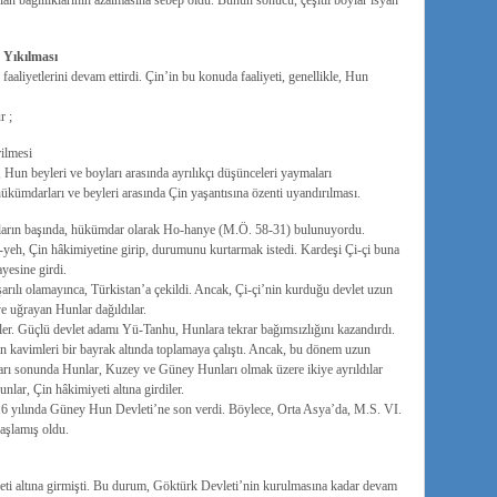
 olan bağlılıklarının azalmasına sebep oldu. Bunun sonucu, çeşitli boylar isyan
 Yıkılması
aliyetlerini devam ettirdi. Çin’in bu konuda faaliyeti, genellikle, Hun
r ;
ilmesi
, Hun beyleri ve boyları arasında ayrılıkçı düşünceleri yaymaları
kümdarları ve beyleri arasında Çin yaşantısına özenti uyandırılması.
unların başında, hükümdar olarak Ho-hanye (M.Ö. 58-31) bulunuyordu.
n-yeh, Çin hâkimiyetine girip, durumunu kurtarmak istedi. Kardeşi Çi-çi buna
yesine girdi.
şarılı olamayınca, Türkistan’a çekildi. Ancak, Çi-çi’nin kurduğu devlet uzun
ye uğrayan Hunlar dağıldılar.
r. Güçlü devlet adamı Yü-Tanhu, Hunlara tekrar bağımsızlığını kazandırdı.
an kavimleri bir bayrak altında toplamaya çalıştı. Ancak, bu dönem uzun
ları sonunda Hunlar, Kuzey ve Güney Hunları olmak üzere ikiye ayrıldılar
lar, Çin hâkimiyeti altına girdiler.
6 yılında Güney Hun Devleti’ne son verdi. Böylece, Orta Asya’da, M.S. VI.
başlamış oldu.
ti altına girmişti. Bu durum, Göktürk Devleti’nin kurulmasına kadar devam