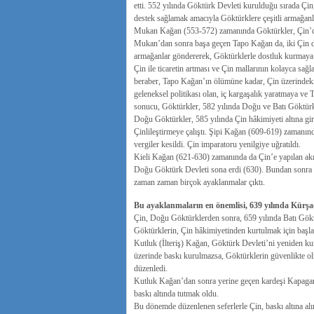
etti. 552 yılında Göktürk Devleti kurulduğu sırada Çi
destek sağlamak amacıyla Göktürklere çeşitli armağanl
Mukan Kağan (553-572) zamanında Göktürkler, Çin’deki
Mukan’dan sonra başa geçen Tapo Kağan da, iki Çin devle
armağanlar göndererek, Göktürklerle dostluk kurmaya ça
Çin ile ticaretin artması ve Çin mallarının kolayca sağ
beraber, Tapo Kağan’ın ölümüne kadar, Çin üzerindeki G
geleneksel politikası olan, iç kargaşalık yaratmaya ve T
sonucu, Göktürkler, 582 yılında Doğu ve Batı Göktürkle
Doğu Göktürkler, 585 yılında Çin hâkimiyeti altına girm
Çinlileştirmeye çalıştı. Şipi Kağan (609-619) zamanın
vergiler kesildi. Çin imparatoru yenilgiye uğratıldı.
Kieli Kağan (621-630) zamanında da Çin’e yapılan akın
Doğu Göktürk Devleti sona erdi (630). Bundan sonra ell
zaman zaman birçok ayaklanmalar çıktı.
Bu ayaklanmaların en önemlisi, 639 yılında Kürşa
Çin, Doğu Göktürklerden sonra, 659 yılında Batı Göktü
Göktürklerin, Çin hâkimiyetinden kurtulmak için başlatt
Kutluk (İlteriş) Kağan, Göktürk Devleti’ni yeniden kur
üzerinde baskı kurulmazsa, Göktürklerin güvenlikte o
düzenledi.
Kutluk Kağan’dan sonra yerine geçen kardeşi Kapagan 
baskı altında tutmak oldu.
Bu dönemde düzenlenen seferlerle Çin, baskı altına alı