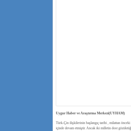
Uygur Haber ve Araştırma Merkezi(UYHAM)
Türk-Çin ilişkilerinin başlangıç tarihi , milattan önceki
içinde devam etmiştir. Ancak iki milletin dost gözüktü