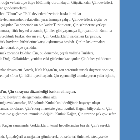
n, doğu ve batı diye ikiye bölünmüş durumdaydı. Güçsüz kalan Çin devletleri,
ar gönderiyorlardı.
 “Chou” ve ‘Ts’i” devletleri üzerinde baskı kurdular.
ti arasındaki rekabetten yararlanmaya çalıştı. Çin devletleri, elçiler ve
lıştılar. Bu dönemde on bin kadar Türk tüccarı, Çin şehirlerine yerleşti.
lanması, Türk beyleri arasında, Çinliler gibi yaşamaya ilgi uyandırdı. Bununla
öktürk baskısı devam etti. Çin, Göktürklerin saldırıları karşısında,
ürk boylarını birbirlerine karşı kışkırtmaya başladı. Çin’in kışkırtmaları
r olarak ikiye ayrıldılar.
ek zorunda kaldılar. Çin, bu dönemde, çeşitli yollarla Türkleri,
da Doğu Göktürkler, yeniden eski güçlerine kavuştular. Çin’e her yıl ödenen
lar devam etti. Ancak, Kieli Kağan’ın, son seferinde tutsak düşmesi sonucu,
i yıl süren Çin hâkimiyeti başladı. Çin egemenliği altında geçen yıllar içinde,
d’ın, Çin sarayına düzenlediği baskın olmuştur.
rk Devleti’ni de egemenlik altına aldı.
ığı ayaklanmalar, 682 yılında Kutluk’un liderliğinde başarıya ulaştı.
unca, ilk olarak, Çin’e karşı harekete geçti. Kutluk Kağan, biliyordu ki, Çin
lması ve güçlenmesi mümkün değildi. Kutluk Kağan, Çin üzerine pek çok sefer
Kağan zamanında, Göktürklerin temel hedeflerinden biri de, Çin’i sürekli
ndı. Çin,.değerli armağanlar göndererek, bu seferleri önlemek istediyse de