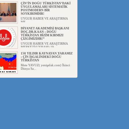
Başka...
ÇİN’İN DOĞU TÜRKİSTAN’DAKİ
UYGULAMALARI SİSTEMATİK
POSTMODERN BİR
SOYKIRIMDIR!
UYGUR HABER VE ARAŞTIRMA
ME...
DİYANET AKADEMİSİ BAŞKANI
DOÇ.DR.KAAN : DOĞU
TÜRKİSTAN BİZİM KIRMIZI
ÇİZGİMİZDİR!”
UYGUR HABER VE ARAŞTIRMA
MERKEZİ(UYHAM) 19...
150 YILDIR KAYNAYAN YARAMIZ
: ÇİN İŞGALİNDEKİ DOĞU
TÜRKİSTAN
Mete YAVUZ( yenişafak.com) İkinci
Dünya Sa...
ÇİN’İN UYGUR POLİTİKALARINI
ÖVEN DİYANET AKADEMİSİ
BAŞKANI’NA TEPKİLER
SÜRÜYOR
UYGUR HABER VE ARAŞTIRMA
MERKEZİ(UYHAM) Diyanet
Akademis...
MHP’DEN URUMÇİ KATLİAMI
MESAJİ : 05.07.2009 URUMÇİ
ŞEHİTLERİNİ RAHMETLE
ANIYORUZ
UYGUR HABER VE ARAŞTIRMA
MERKEZİ(UYHAM) Mill...
ÇİN’İN ANKARA BÜYÜKELÇİSİ