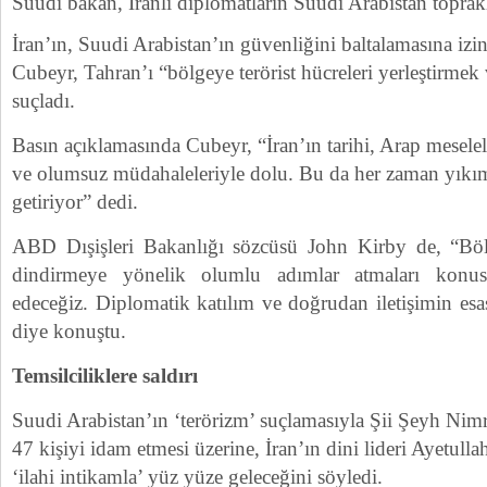
Suudi bakan, İranlı diplomatların Suudi Arabistan toprakla
İran’ın, Suudi Arabistan’ın güvenliğini baltalamasına izi
Cubeyr, Tahran’ı “bölgeye terörist hücreleri yerleştirmek
suçladı.
Basın açıklamasında Cubeyr, “İran’ın tarihi, Arap mesele
ve olumsuz müdahaleleriyle dolu. Bu da her zaman yıkım
getiriyor” dedi.
ABD Dışişleri Bakanlığı sözcüsü John Kirby de, “Bölge
dindirmeye yönelik olumlu adımlar atmaları kon
edeceğiz. Diplomatik katılım ve doğrudan iletişimin esa
diye konuştu.
Temsilciliklere saldırı
Suudi Arabistan’ın ‘terörizm’ suçlamasıyla Şii Şeyh Nimr
47 kişiyi idam etmesi üzerine, İran’ın dini lideri Ayetul
‘ilahi intikamla’ yüz yüze geleceğini söyledi.