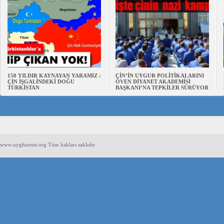
150 YILDIR KAYNAYAN YARAMIZ :
ÇİN’İN UYGUR POLİTİKALARINI
ÇİN İŞGALİNDEKİ DOĞU
ÖVEN DİYANET AKADEMİSİ
TÜRKİSTAN
BAŞKANI’NA TEPKİLER SÜRÜYOR
www.uyghurnet.org Tüm hakları saklıdır