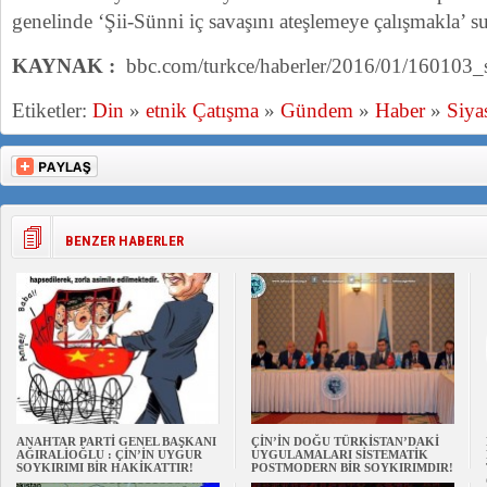
genelinde ‘Şii-Sünni iç savaşını ateşlemeye çalışmakla’ su
KAYNAK :
bbc.com/turkce/haberler/2016/01/160103_
Etiketler:
Din
»
etnik Çatışma
»
Gündem
»
Haber
»
Siya
BENZER HABERLER
ANAHTAR PARTİ GENEL BAŞKANI
ÇİN’İN DOĞU TÜRKİSTAN’DAKİ
AĞIRALİOĞLU : ÇİN’İN UYGUR
UYGULAMALARI SİSTEMATİK
SOYKIRIMI BİR HAKİKATTIR!
POSTMODERN BİR SOYKIRIMDIR!