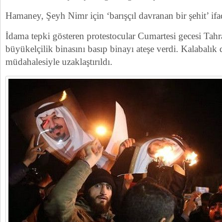
Hamaney, Şeyh Nimr için ‘barışçıl davranan bir şehit’ ifa
İdama tepki gösteren protestocular Cumartesi gecesi Tah
büyükelçilik binasını basıp binayı ateşe verdi. Kalabalık 
müdahalesiyle uzaklaştırıldı.