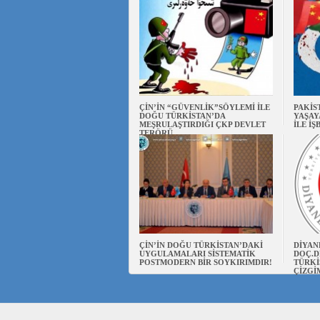
ÇİN’İN “GÜVENLİK”SÖYLEMİ İLE
PAKİS
DOĞU TÜRKİSTAN’DA
YAŞAY
MEŞRULAŞTIRDIĞI ÇKP DEVLET
İLE İŞ
TERÖRÜ
ÇİN’İN DOĞU TÜRKİSTAN’DAKİ
DİYAN
UYGULAMALARI SİSTEMATİK
DOÇ.D
POSTMODERN BİR SOYKIRIMDIR!
TÜRKİ
ÇİZGİ