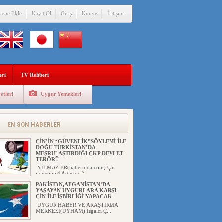
itene Ekle
Kayıt Ol
Giriş
Künye
İletişim
eri
TV Rehberi
etleri
Uygur Yemekleri
EN SON HABERLER
ÇİN’İN “GÜVENLİK”SÖYLEMİ İLE
DOĞU TÜRKİSTAN’DA
MEŞRULAŞTIRDIĞI ÇKP DEVLET
TERÖRÜ
YILMAZ ER(habernida.com) Çin
yönetimi 4 Ağustos 2...
PAKİSTAN,AFGANİSTAN’DA
YAŞAYAN UYGURLARA KARŞI
ÇİN İLE İŞBİRLİĞİ YAPACAK
UYGUR HABER VE ARAŞTIRMA
MERKEZİ(UYHAM) İşgalci Ç...