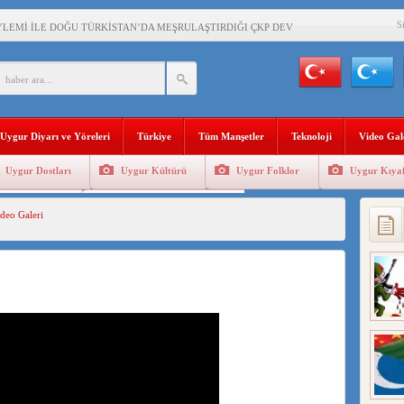
S
YLEMİ İLE DOĞU TÜRKİSTAN’DA MEŞRULAŞTIRDIĞI ÇKP DEVLET TERÖRÜ
’DA YAŞAYAN UYGURLARA KARŞI ÇİN İLE İŞBİRLİĞİ YAPACAK
BAŞKANI AĞIRALİOĞLU : ÇİN’İN UYGUR SOYKIRIMI BİR HAKİKATTIR!
Uygur Diyarı ve Yöreleri
Türkiye
Tüm Manşetler
Teknoloji
Video Gal
AN’DAKİ UYGULAMALARI SİSTEMATİK POSTMODERN BİR SOYKIRIMDIR!
Uygur Dostları
Uygur Kültürü
Uygur Folklor
Uygur Kıyaf
AŞKANI DOÇ.DR.KAAN : DOĞU TÜRKİSTAN BİZİM KIRMIZI ÇİZGİMİZDİR!”
Geleneksel Tip
Uygur Geleneksel Sporlar
deo Galeri
 YARAMIZ : ÇİN İŞGALİNDEKİ DOĞU TÜRKİSTAN
KALARINI ÖVEN DİYANET AKADEMİSİ BAŞKANI’NA TEPKİLER SÜRÜYOR
İAMI MESAJİ : 05.07.2009 URUMÇİ ŞEHİTLERİNİ RAHMETLE ANIYORUZ
LÇİSİ JİANG’İN TRABZON ZİYARETİ