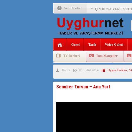
Son Dakika
ÇİN’İN “GÜVENLİK”SÖ
PAKİSTAN,AFGANİSTAN
ANAHTAR PARTİ GENEL 
Genel
Tarih
Video Galeri
ÇİN’İN DOĞU TÜRKİST
TV Rehberi
Tüm Manşetler
DİYANET AKADEMİSİ B
Uygurlarda Düğün ve Cenaze
Uygur 
Hamit
03 Eylül 2014
Uygur Folklor
,
Vi
150 YILDIR KAYNAYAN
ÇİN’İN UYGUR POLİTİ
Senuber Tursun – Ana Yurt
MHP’DEN URUMÇİ KATL
ÇİN’İN ANKARA BÜYÜKE