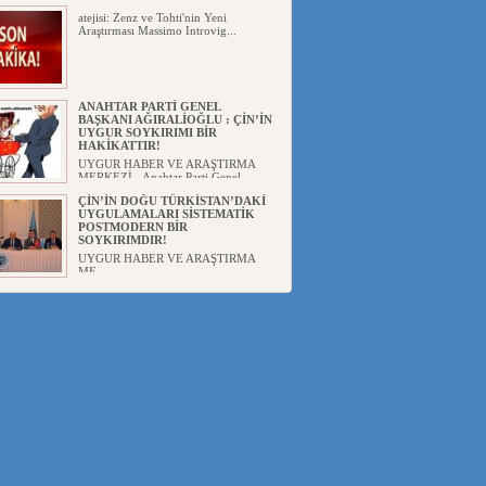
atejisi: Zenz ve Tohti'nin Yeni
Araştırması Massimo Introvig...
ANAHTAR PARTİ GENEL
BAŞKANI AĞIRALİOĞLU : ÇİN’İN
UYGUR SOYKIRIMI BİR
HAKİKATTIR!
UYGUR HABER VE ARAŞTIRMA
MERKEZİ Anahtar Parti Genel
Başka...
ÇİN’İN DOĞU TÜRKİSTAN’DAKİ
UYGULAMALARI SİSTEMATİK
POSTMODERN BİR
SOYKIRIMDIR!
UYGUR HABER VE ARAŞTIRMA
ME...
DİYANET AKADEMİSİ BAŞKANI
DOÇ.DR.KAAN : DOĞU
TÜRKİSTAN BİZİM KIRMIZI
ÇİZGİMİZDİR!”
UYGUR HABER VE ARAŞTIRMA
MERKEZİ(UYHAM) 19...
150 YILDIR KAYNAYAN YARAMIZ
: ÇİN İŞGALİNDEKİ DOĞU
TÜRKİSTAN
Mete YAVUZ( yenişafak.com) İkinci
Dünya Sa...
ÇİN’İN UYGUR POLİTİKALARINI