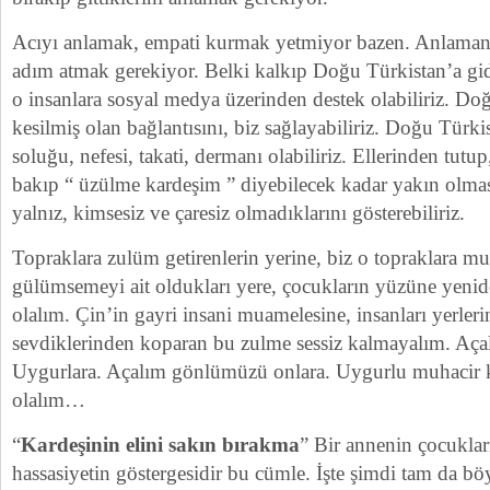
Acıyı anlamak, empati kurmak yetmiyor bazen. Anlamanı
adım atmak gerekiyor. Belki kalkıp Doğu Türkistan’a g
o insanlara sosyal medya üzerinden destek olabiliriz. Do
kesilmiş olan bağlantısını, biz sağlayabiliriz. Doğu Türkis
soluğu, nefesi, takati, dermanı olabiliriz. Ellerinden tutu
bakıp “ üzülme kardeşim ” diyebilecek kadar yakın olmas
yalnız, kimsesiz ve çaresiz olmadıklarını gösterebiliriz.
Topraklara zulüm getirenlerin yerine, biz o topraklara mu
gülümsemeyi ait oldukları yere, çocukların yüzüne yenide
olalım. Çin’in gayri insani muamelesine, insanları yerleri
sevdiklerinden koparan bu zulme sessiz kalmayalım. Açal
Uygurlara. Açalım gönlümüzü onlara. Uygurlu muhacir k
olalım…
“
Kardeşinin elini sakın bırakma
” Bir annenin çocukla
hassasiyetin göstergesidir bu cümle. İşte şimdi tam da bö