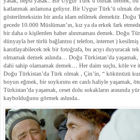
yasak, hepsi yasak.. Bir Uygur Türk’ü olmak demek, bu i
katlanmak anlamına geliyor. Bir Uygur Türk’ü olmak de
gösterilmeksizin bir anda idam edilmek demektir. Doğu 
gecede 10.000 Müslüman’ın, kız ya da erkek fark etmeden
bir daha o kişilerden haber alınmaması demek. Doğu Tür
dünyayla her türlü bağlantısı ( telefon, internet ) kesilmiş 
kanıtlayabilecek tek bir fotoğrafa, bu acıyı duyuracak tek 
olmamak demek aslında… Doğu Türkistan’da yaşamak, b
dahi sahip olamamak demek… Her daim suçlu, köle ve i
Doğu Türkistan’da Türk olmak , Çin’in, “ kökünüzü kurut
boyun eğmek, bir soykırımı en canlı haliyle yaşamak, öt
Türkistan’da yaşamak, ceset dolu sokakların arasında yürü
kaybolduğunu görmek aslında..