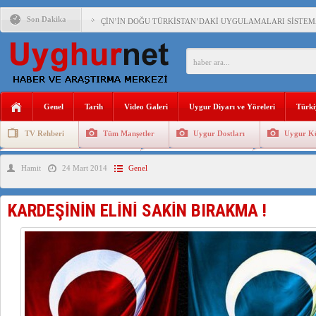
Son Dakika
ÇİN’İN DOĞU TÜRKİSTAN’DAKİ UYGULAMALARI SİSTEM
DİYANET AKADEMİSİ BAŞKANI DOÇ.DR.KAAN : DOĞU TÜR
150 YILDIR KAYNAYAN YARAMIZ : ÇİN İŞGALİNDEKİ DO
ÇİN’İN UYGUR POLİTİKALARINI ÖVEN DİYANET AKADEM
Genel
Tarih
Video Galeri
Uygur Diyarı ve Yöreleri
Türki
MHP’DEN URUMÇİ KATLİAMI MESAJİ : 05.07.2009 URUM
TV Rehberi
Tüm Manşetler
Uygur Dostları
Uygur Kü
ÇİN’İN ANKARA BÜYÜKELÇİSİ JİANG’İN TRABZON ZİYAR
Uygurlarda Düğün ve Cenaze
Uygur Geleneksel Tip
Uygur Gele
Hamit
24 Mart 2014
Genel
İŞGALCİ ÇİN’DEN “FETİHLER SULTANI MEHMET”DİZİSİN
SAADET PARTİSİ İLÇE BAŞKANI : TEMMUZ AYI,DOĞU TÜR
KARDEŞİNİN ELİNİ SAKİN BIRAKMA !
İŞGALCİ ÇİN,DOĞU TÜRKİSTAN’DA EN AZ 143 BİN UYGU