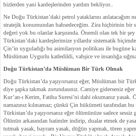
bizlerden yani kardeşlerinden yardım bekliyor..
Ne Doğu Türkistan’daki petrol yataklarını anlatacağım n
stratejik konumundan bahsedeceğim. Zira hiçbirinin bir 
değeri yok bu olanlar karşısında. Önemli olan tek bir şe
Türkistan’daki kardeşlerimize yıllardır sistematik biçim
Çin’in uyguladığı bu asimilasyon politikası ile bugüne 
Müslüman Uygurlu katledildi, vahşice ve insanlığa sığma
Doğu Türkistan’da Müslüman Bir Türk Olmak
Doğu Türkistan’da yaşıyorsanız eğer, Müslüman bir Türk
diye şapka takmak zorundasınız. Camiye giderseniz eğer m
Kur’an-ı Kerim, Fatiha Suresi’ni dahi okumanız yasak. Ö
namazınız kılınamaz; çünkü Çin hükümeti tarafından bu
Türkistan’da yaşıyorsanız eğer ölümünüze sadece sessiz gö
Ölünün arkasından hatimler indirip, dualar etmek de ya
tutmak yasak, bayram yasak, düğün yapmak, tören yapm