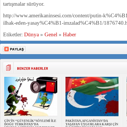
tartışmalar sürüyor.
http://www.amerikaninsesi.com/content/putin-k%
ilhak-eden-yasay%C4%B1-imzalad%C4%B1/1876740.h
Etiketler:
Dünya
»
Genel
»
Haber
BENZER HABERLER
ÇİN’İN “GÜVENLİK”SÖYLEMİ İLE
PAKİSTAN,AFGANİSTAN’DA
DOĞU TÜRKİSTAN’DA
YAŞAYAN UYGURLARA KARŞI ÇİN