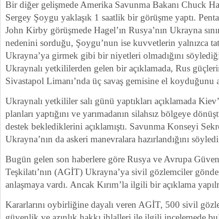
Bir diğer gelişmede Amerika Savunma Bakanı Chuck Ha
Sergey Şoygu yaklaşık 1 saatlik bir görüşme yaptı. Pen
John Kirby görüşmede Hagel’ın Rusya’nın Ukrayna sınır
nedenini sorduğu, Şoygu’nun ise kuvvetlerin yalnızca tat
Ukrayna’ya girmek gibi bir niyetleri olmadığını söylediği
Ukraynalı yetkililerden gelen bir açıklamada, Rus güçle
Sivastapol Limanı’nda üç savaş gemisine el koyduğunu a
Ukraynalı yetkililer salı günü yaptıkları açıklamada Kiev
planları yaptığını ve yarımadanın silahsız bölgeye dönü
destek beklediklerini açıklamıştı. Savunma Konseyi Sekr
Ukrayna’nın da askeri manevralara hazırlandığını söyledi
Bugün gelen son haberlere göre Rusya ve Avrupa Güvenli
Teşkilatı’nın (AGİT) Ukrayna’ya sivil gözlemciler gönd
anlaşmaya vardı. Ancak Kırım’la ilgili bir açıklama yapıl
Kararlarını oybirliğine dayalı veren AGİT, 500 sivil gö
güvenlik ve azınlık hakkı ihlalleri ile ilgili incelemede b