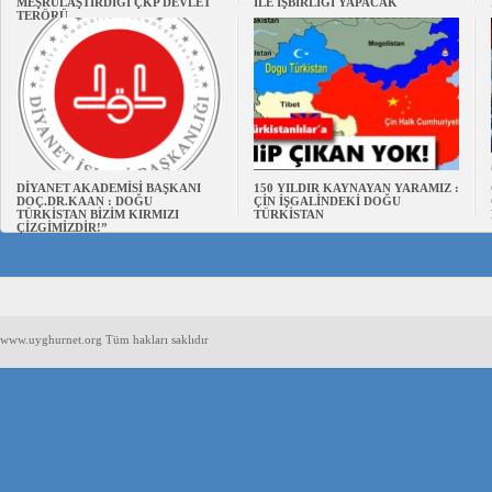
MEŞRULAŞTIRDIĞI ÇKP DEVLET
İLE İŞBİRLİĞİ YAPACAK
TERÖRÜ
DİYANET AKADEMİSİ BAŞKANI
150 YILDIR KAYNAYAN YARAMIZ :
DOÇ.DR.KAAN : DOĞU
ÇİN İŞGALİNDEKİ DOĞU
TÜRKİSTAN BİZİM KIRMIZI
TÜRKİSTAN
ÇİZGİMİZDİR!”
www.uyghurnet.org Tüm hakları saklıdır