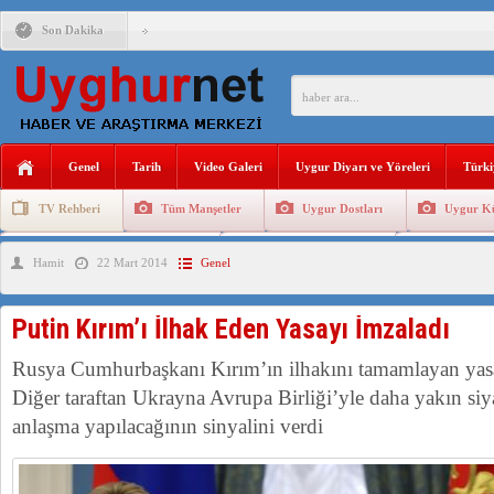
Son Dakika
ÇİN’İN “GÜVENLİK”SÖYLEMİ İLE DOĞU TÜRKİSTAN’DA 
PAKİSTAN,AFGANİSTAN’DA YAŞAYAN UYGURLARA KARŞI Ç
Genel
Tarih
Video Galeri
Uygur Diyarı ve Yöreleri
Türki
ANAHTAR PARTİ GENEL BAŞKANI AĞIRALİOĞLU : ÇİN’İN
TV Rehberi
Tüm Manşetler
Uygur Dostları
Uygur Kü
ÇİN’İN DOĞU TÜRKİSTAN’DAKİ UYGULAMALARI SİSTEM
Uygurlarda Düğün ve Cenaze
Uygur Geleneksel Tip
Uygur Gele
Hamit
22 Mart 2014
Genel
DİYANET AKADEMİSİ BAŞKANI DOÇ.DR.KAAN : DOĞU TÜR
150 YILDIR KAYNAYAN YARAMIZ : ÇİN İŞGALİNDEKİ DO
Putin Kırım’ı İlhak Eden Yasayı İmzaladı
ÇİN’İN UYGUR POLİTİKALARINI ÖVEN DİYANET AKADEM
Rusya Cumhurbaşkanı Kırım’ın ilhakını tamamlayan yas
MHP’DEN URUMÇİ KATLİAMI MESAJİ : 05.07.2009 URUM
Diğer taraftan Ukrayna Avrupa Birliği’yle daha yakın siya
anlaşma yapılacağının sinyalini verdi