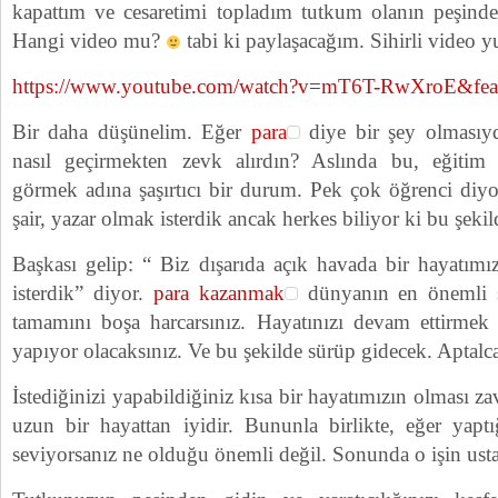
kapattım ve cesaretimi topladım tutkum olanın peşind
Hangi video mu?
tabi ki paylaşacağım. Sihirli video y
https://www.youtube.com/watch?v=mT6T-RwXroE&feat
Bir daha düşünelim. Eğer
para
diye bir şey olmasıyd
nasıl geçirmekten zevk alırdın? Aslında bu, eğitim s
görmek adına şaşırtıcı bir durum. Pek çok öğrenci diyo
şair, yazar olmak isterdik ancak herkes biliyor ki bu şekil
Başkası gelip: “ Biz dışarıda açık havada bir hayatımı
isterdik” diyor.
para kazanmak
dünyanın en önemli şe
tamamını boşa harcarsınız. Hayatınızı devam ettirmek 
yapıyor olacaksınız. Ve bu şekilde sürüp gidecek. Aptalc
İstediğinizi yapabildiğiniz kısa bir hayatımızın olması zav
uzun bir hayattan iyidir. Bununla birlikte, eğer yaptı
seviyorsanız ne olduğu önemli değil. Sonunda o işin ustası