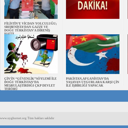
FİLİSTİN’E VİCDAN YOLCULUĞU;
SREBENİSTA’DAN GAZZE VE
DOĞU TÜRKİSTAN’A DİRENİŞ
HATTI
ÇİN’İN “GÜVENLİK”SÖYLEMİ İLE
PAKİSTAN,AFGANİSTAN’DA
DOĞU TÜRKİSTAN’DA
YAŞAYAN UYGURLARA KARŞI ÇİN
MEŞRULAŞTIRDIĞI ÇKP DEVLET
İLE İŞBİRLİĞİ YAPACAK
TERÖRÜ
www.uyghurnet.org Tüm hakları saklıdır