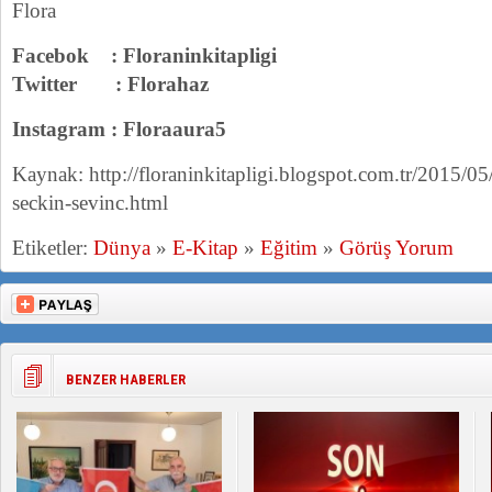
Flora
Facebok : Floraninkitapligi
Twitter : Florahaz
Instagram : Floraaura5
Kaynak: http://floraninkitapligi.blogspot.com.tr/2015/05/
seckin-sevinc.html
Etiketler:
Dünya
»
E-Kitap
»
Eğitim
»
Görüş Yorum
BENZER HABERLER