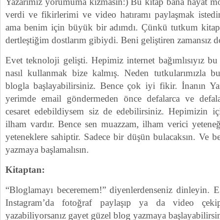
Yazarımız yorumuma kızmasın:) Bu kitap bana hayat moti
verdi ve fikirlerimi ve video hatıramı paylaşmak iste
ama benim için büyük bir adımdı. Çünkü tutkum kitap
dertleştiğim dostlarım gibiydi. Beni geliştiren zamansız d
Evet teknoloji gelişti. Hepimiz internet bağımlısıyız b
nasıl kullanmak bize kalmış. Neden tutkularımızla bu
blogla başlayabilirsiniz. Bence çok iyi fikir. İnanın Y
yerimde email göndermeden önce defalarca ve defa
cesaret edebildiysem siz de edebilirsiniz. Hepimizin iç
ilham vardır. Bence sen muazzam, ilham verici yeteneğe
yeteneklere sahiptir. Sadece bir düşün bulacaksın. Ve
yazmaya başlamalısın.
Kitaptan:
“Bloglamayı beceremem!” diyenlerdenseniz dinleyin. Eğe
Instagram’da fotoğraf paylaşıp ya da video çekip
yazabiliyorsanız gayet güzel blog yazmaya başlayabilirsin