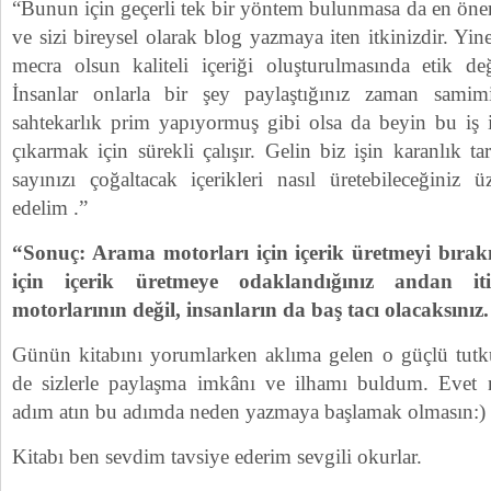
“Bunun için geçerli tek bir yöntem bulunmasa da en önem
ve sizi bireysel olarak blog yazmaya iten itkinizdir. Yine
mecra olsun kaliteli içeriği oluşturulmasında etik değ
İnsanlar onlarla bir şey paylaştığınız zaman samimi
sahtekarlık prim yapıyormuş gibi olsa da beyin bu iş i
çıkarmak için sürekli çalışır. Gelin biz işin karanlık t
sayınızı çoğaltacak içerikleri nasıl üretebileceğini
edelim .”
“Sonuç: Arama motorları için içerik üretmeyi bırakıp
için içerik üretmeye odaklandığınız andan i
motorlarının değil, insanların da baş tacı olacaksınız.
Günün kitabını yorumlarken aklıma gelen o güçlü tutku
de sizlerle paylaşma imkânı ve ilhamı buldum. Evet
adım atın bu adımda neden yazmaya başlamak olmasın:)
Kitabı ben sevdim tavsiye ederim sevgili okurlar.