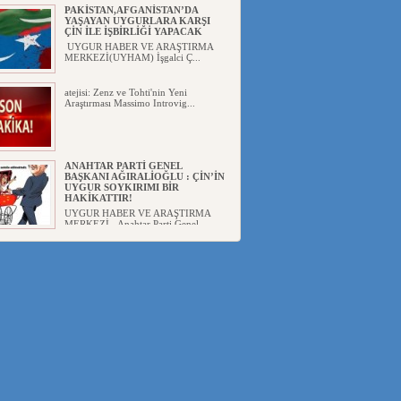
PAKİSTAN,AFGANİSTAN’DA
YAŞAYAN UYGURLARA KARŞI
ÇİN İLE İŞBİRLİĞİ YAPACAK
UYGUR HABER VE ARAŞTIRMA
MERKEZİ(UYHAM) İşgalci Ç...
atejisi: Zenz ve Tohti'nin Yeni
Araştırması Massimo Introvig...
ANAHTAR PARTİ GENEL
BAŞKANI AĞIRALİOĞLU : ÇİN’İN
UYGUR SOYKIRIMI BİR
HAKİKATTIR!
UYGUR HABER VE ARAŞTIRMA
MERKEZİ Anahtar Parti Genel
Başka...
ÇİN’İN DOĞU TÜRKİSTAN’DAKİ
UYGULAMALARI SİSTEMATİK
POSTMODERN BİR
SOYKIRIMDIR!
UYGUR HABER VE ARAŞTIRMA
ME...
DİYANET AKADEMİSİ BAŞKANI
DOÇ.DR.KAAN : DOĞU
TÜRKİSTAN BİZİM KIRMIZI
ÇİZGİMİZDİR!”
UYGUR HABER VE ARAŞTIRMA
MERKEZİ(UYHAM) 19...
150 YILDIR KAYNAYAN YARAMIZ