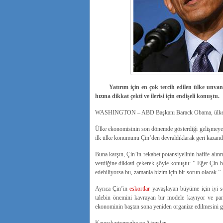
Yatırım için en çok tercih edilen ülke unvanın
hızına dikkat çekti ve ilerisi için endişeli konuştu.
WASHINGTON – ABD Başkanı Barack Obama, ülke iş d
Ülke ekonomisinin son dönemde gösterdiği gelişmeye 
ilk ülke konumunu Çin’den devraldıklarak geri kazandı
Buna karşın, Çin’in rekabet potansiyelinin hafife alı
verdiğine dikkati çekerek şöyle konuştu: ” Eğer Çin biz
edebiliyorsa bu, zamanla bizim için bir sorun olacak.”
Ayrıca Çin’in
eskortlar
yavaşlayan büyüme için iyi se
talebin önemini kavrayan bir modele kayıyor ve par
ekonominin baştan sona yeniden organize edilmesini ge