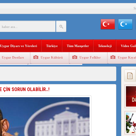
S
YLEMİ İLE DOĞU TÜRKİSTAN’DA MEŞRULAŞTIRDIĞI ÇKP DEVLET TERÖRÜ
’DA YAŞAYAN UYGURLARA KARŞI ÇİN İLE İŞBİRLİĞİ YAPACAK
Uygur Diyarı ve Yöreleri
Türkiye
Tüm Manşetler
Teknoloji
Video Gal
BAŞKANI AĞIRALİOĞLU : ÇİN’İN UYGUR SOYKIRIMI BİR HAKİKATTIR!
Uygur Dostları
Uygur Kültürü
Uygur Folklor
Uygur Kıyaf
AN’DAKİ UYGULAMALARI SİSTEMATİK POSTMODERN BİR SOYKIRIMDIR!
Geleneksel Tip
Uygur Geleneksel Sporlar
AŞKANI DOÇ.DR.KAAN : DOĞU TÜRKİSTAN BİZİM KIRMIZI ÇİZGİMİZDİR!”
 YARAMIZ : ÇİN İŞGALİNDEKİ DOĞU TÜRKİSTAN
 ÇİN SORUN OLABİLİR..!
KALARINI ÖVEN DİYANET AKADEMİSİ BAŞKANI’NA TEPKİLER SÜRÜYOR
İAMI MESAJİ : 05.07.2009 URUMÇİ ŞEHİTLERİNİ RAHMETLE ANIYORUZ