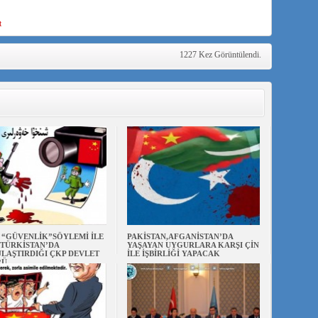
t
1227 Kez Görüntülendi.
N “GÜVENLİK”SÖYLEMİ İLE
PAKİSTAN,AFGANİSTAN’DA
TÜRKİSTAN’DA
YAŞAYAN UYGURLARA KARŞI ÇİN
LAŞTIRDIĞI ÇKP DEVLET
İLE İŞBİRLİĞİ YAPACAK
RÜ