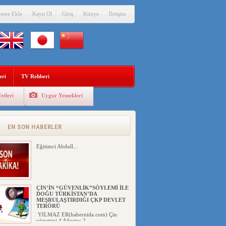
itene Ekle
Kayıt Ol
Giriş
Künye
İletişim
eri
TV Rehberi
etleri
Uygur Yemekleri
EN SON HABERLER
Eğitimci Abdull...
ÇİN’İN “GÜVENLİK”SÖYLEMİ İLE
DOĞU TÜRKİSTAN’DA
MEŞRULAŞTIRDIĞI ÇKP DEVLET
TERÖRÜ
YILMAZ ER(habernida.com) Çin
yönetimi 4 Ağustos 2...