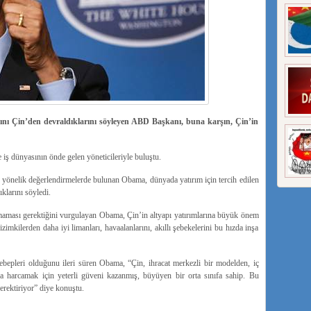
ı Çin’den devraldıklarını söyleyen ABD Başkanı, buna karşın, Çin’in
ünyasının önde gelen yöneticileriyle buluştu.
yönelik değerlendirmelerde bulunan Obama, dünyada yatırım için tercih edilen
klarını söyledi.
nmaması gerektiğini vurgulayan Obama, Çin’in altyapı yatırımlarına büyük önem
imkilerden daha iyi limanları, havaalanlarını, akıllı şebekelerini bu hızda inşa
bepleri olduğunu ileri süren Obama, “Çin, ihracat merkezli bir modelden, iç
a harcamak için yeterli güveni kazanmış, büyüyen bir orta sınıfa sahip. Bu
rektiriyor” diye konuştu.