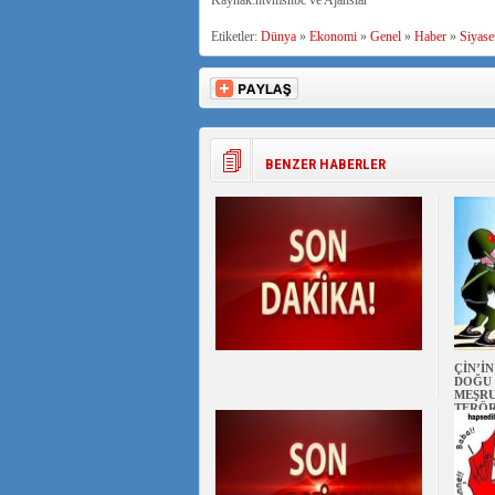
Kaynak:ntvmsnbc ve Ajanslar
Etiketler:
Dünya
»
Ekonomi
»
Genel
»
Haber
»
Siyase
BENZER HABERLER
ÇİN’İ
DOĞU 
MEŞRU
TERÖ