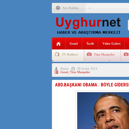
Son Dakika
ÇİN’İN “GÜVENLİK”SÖ
PAKİSTAN,AFGANİSTAN
Genel
Tarih
Video Galeri
ANAHTAR PARTİ GENEL 
TV Rehberi
Tüm Manşetler
ÇİN’İN DOĞU TÜRKİST
Uygurlarda Düğün ve Cenaze
Uygur 
Hamit
08 Aralık 2014
DİYANET AKADEMİSİ B
Genel
,
Tüm Manşetler
150 YILDIR KAYNAYAN
ABD.BAŞKANI OBAMA : BÖYLE GİDERSE
ÇİN’İN UYGUR POLİTİ
MHP’DEN URUMÇİ KATL