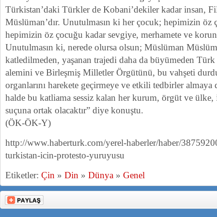
Türkistan’daki Türkler de Kobani’dekiler kadar insan, Fil
Müslüman’dır. Unutulmasın ki her çocuk; hepimizin öz
hepimizin öz çocuğu kadar sevgiye, merhamete ve korun
Unutulmasın ki, nerede olursa olsun; Müslüman Müslüman
katledilmeden, yaşanan trajedi daha da büyümeden Türk
alemini ve Birleşmiş Milletler Örgütünü, bu vahşeti durd
organlarını harekete geçirmeye ve etkili tedbirler almaya
halde bu katliama sessiz kalan her kurum, örgüt ve ülke, 
suçuna ortak olacaktır” diye konuştu.
(ÖK-ÖK-Y)
http://www.haberturk.com/yerel-haberler/haber/3875920
turkistan-icin-protesto-yuruyusu
Etiketler:
Çin
»
Din
»
Dünya
»
Genel