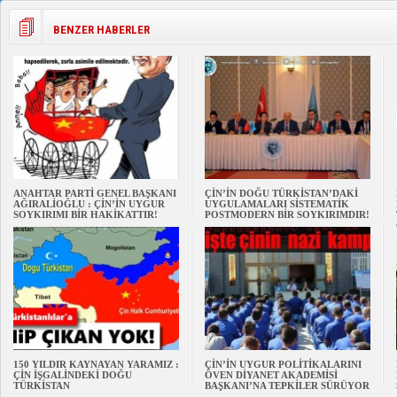
BENZER HABERLER
ANAHTAR PARTİ GENEL BAŞKANI
ÇİN’İN DOĞU TÜRKİSTAN’DAKİ
AĞIRALİOĞLU : ÇİN’İN UYGUR
UYGULAMALARI SİSTEMATİK
SOYKIRIMI BİR HAKİKATTIR!
POSTMODERN BİR SOYKIRIMDIR!
150 YILDIR KAYNAYAN YARAMIZ :
ÇİN’İN UYGUR POLİTİKALARINI
ÇİN İŞGALİNDEKİ DOĞU
ÖVEN DİYANET AKADEMİSİ
TÜRKİSTAN
BAŞKANI’NA TEPKİLER SÜRÜYOR