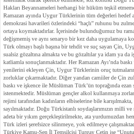
Hakları Beyannameleri herhangi bir hüküm teşkil etmemek
Ramazan ayında Uygur Türklerinin tüm değerleri hedef 
demokrasi havarileri özlerindeki “haçlı” ruhunu bu zulme 
ortaya koymaktadırlar. İçerisinde bulunduğumuz bu rama
değişmemiş ve aynı senaryo bir kez daha uygulamaya 
Türk olmayı başlı başına bir tehdit ve suç sayan Çin, Uy
sualsiz gözaltına almakta ve bu gözaltılar ya idam ya da
katliamla sonuçlanmaktadır. Her Ramazan Ayı’nda baskı v
yenilerini ekleyen Çin, Uygur Türklerinin oruç tutmaların
zorluklar çıkarmaktadır. Diğer yandan camiiler de Çin z
baskı ve işkence ile Müslüman Türk’ün toprağında ezan
istenmektedir. Müslüman gençler alkol kullanmaya zorl
rejimi tarafından kadınların elbiselerine bile karışılmakt
sayılmaktadır. Doğu Türkistanlı soydaşlarımızın milli ve 
adeta bir yıkım gerçekleştirilmekte, ata yurdumuzdan he
Türk izleri şerefsizce silinmeye, yok edilmeye çalışmaktad
Türkiye Kamu-Sen İl Temsilcisi Turgay Çetin ise “Unut