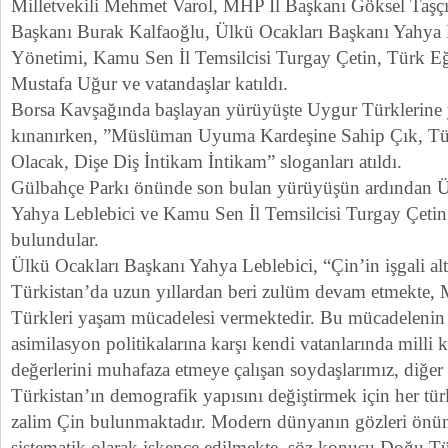
Milletvekili Mehmet Varol, MHP İl Başkanı Göksel Taşç
Başkanı Burak Kalfaoğlu, Ülkü Ocakları Başkanı Yahya 
Yönetimi, Kamu Sen İl Temsilcisi Turgay Çetin, Türk E
Mustafa Uğur ve vatandaşlar katıldı.
Borsa Kavşağında başlayan yürüyüşte Uygur Türklerine y
kınanırken, ”Müslüman Uyuma Kardeşine Sahip Çık, Tü
Olacak, Dişe Diş İntikam İntikam” sloganları atıldı.
Gülbahçe Parkı önünde son bulan yürüyüşün ardından Ü
Yahya Leblebici ve Kamu Sen İl Temsilcisi Turgay Çetin
bulundular.
Ülkü Ocakları Başkanı Yahya Leblebici, “Çin’in işgali a
Türkistan’da uzun yıllardan beri zulüm devam etmekte
Türkleri yaşam mücadelesi vermektedir. Bu mücadelenin b
asimilasyon politikalarına karşı kendi vatanlarında milli k
değerlerini muhafaza etmeye çalışan soydaşlarımız, diğer
Türkistan’ın demografik yapısını değiştirmek için her tür
zalim Çin bulunmaktadır. Modern dünyanın gözleri önü
sistematik olarak işkence edilmekte, söz konusu Doğu T