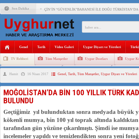
Son Dakika
ÇİN’İN “GÜVENLİK”BAHANESİ İLE DOĞU TÜRKİSTAN’DA
AFGANİSTAN’DA YAŞAYAN UYGURLARA KARŞI PAKİSTAN Ç
ANAHTAR PARTİ GENEL BAŞKANI AĞIRALİOĞLU : ÇİN’İN
Genel
Tarih
Video Galeri
Uygur Diyarı ve Yöreleri
Türki
ÇİN’İN DOĞU TÜRKİSTAN’DAKİ UYGULAMALARI SİSTEM
TV Rehberi
Tüm Manşetler
Uygur Dostları
Uygur Kü
DİYANET AKADEMİSİ BAŞKANI DOÇ.DR.KAAN : DOĞU TÜR
Uygurlarda Düğün ve Cenaze
Uygur Geleneksel Tip
Uygur Gele
Hamit
16 Nisan 2017
Genel
,
Tarih
,
Tüm Manşetler
,
Uygur Diyarı ve Yöreleri
150 YILDIR KAYNAYAN YARAMIZ : ÇİN İŞGALİNDEKİ DO
ÇİN’İN UYGUR POLİTİKALARINI ÖVEN DİYANET AKADEM
MOĞOLİSTAN’DA BİN 100 YILLIK TÜRK KA
MHP’DEN URUMÇİ KATLİAMI MESAJİ : 05.07.2009 URUM
BULUNDU
ÇİN’İN ANKARA BÜYÜKELÇİSİ JİANG’İN TRABZON ZİYAR
Geçtiğimiz yıl bulunduktan sonra medyada büyük 
kökenli mumya, bin 100 yıl toprak altında kaldıktan
tarafından gün yüzüne çıkarılmıştı. Şimdi ise mumya
incelemeler yapıldı ve temizlendikten sonra yeni fotoğ