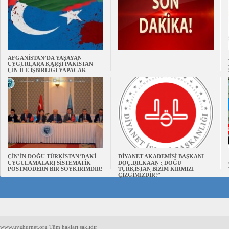
AFGANİSTAN’DA YAŞAYAN
UYGURLARA KARŞI PAKİSTAN
ÇİN İLE İŞBİRLİĞİ YAPACAK
ÇİN’İN DOĞU TÜRKİSTAN’DAKİ
DİYANET AKADEMİSİ BAŞKANI
UYGULAMALARI SİSTEMATİK
DOÇ.DR.KAAN : DOĞU
POSTMODERN BİR SOYKIRIMDIR!
TÜRKİSTAN BİZİM KIRMIZI
ÇİZGİMİZDİR!”
www.uyghurnet.org Tüm hakları saklıdır