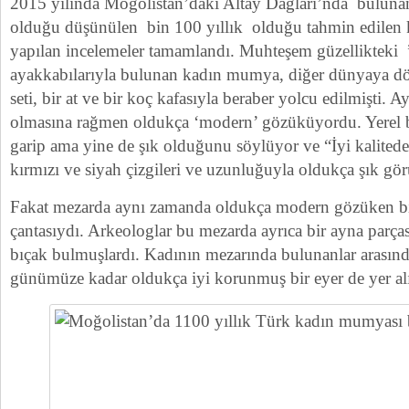
2015 yılında Moğolistan’daki Altay Dağları’nda buluna
olduğu düşünülen bin 100 yıllık olduğu tahmin edilen
yapılan incelemeler tamamlandı. Muhteşem güzellikteki
ayakkabılarıyla bulunan kadın mumya, diğer dünyaya dört 
seti, bir at ve bir koç kafasıyla beraber yolcu edilmişti. A
olmasına rağmen oldukça ‘modern’ gözüküyordu. Yerel b
garip ama yine de şık olduğunu söylüyor ve “İyi kalitedek
kırmızı ve siyah çizgileri ve uzunluğuyla oldukça şık gö
Fakat mezarda aynı zamanda oldukça modern gözüken bir
çantasıydı. Arkeologlar bu mezarda ayrıca bir ayna parçası
bıçak bulmuşlardı. Kadının mezarında bulunanlar arasında
günümüze kadar oldukça iyi korunmuş bir eyer de yer al