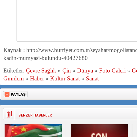
Kaynak : http://www.hurriyet.com.tr/seyahat/mogolistand
kadin-mumyasi-bulundu-40427680
Etiketler:
Çevre Sağlık
»
Çin
»
Dünya
»
Foto Galeri
»
G
Gündem
»
Haber
»
Kültür Sanat
»
Sanat
BENZER HABERLER