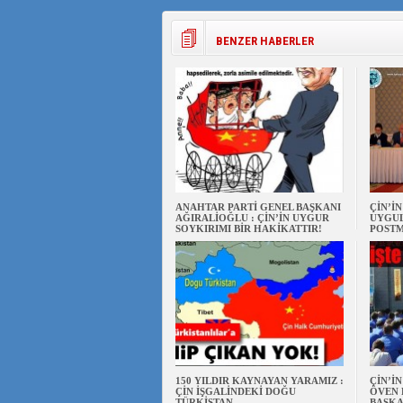
BENZER HABERLER
ANAHTAR PARTİ GENEL BAŞKANI
ÇİN’İ
AĞIRALİOĞLU : ÇİN’İN UYGUR
UYGUL
SOYKIRIMI BİR HAKİKATTIR!
POSTM
150 YILDIR KAYNAYAN YARAMIZ :
ÇİN’İ
ÇİN İŞGALİNDEKİ DOĞU
ÖVEN 
TÜRKİSTAN
BAŞKA