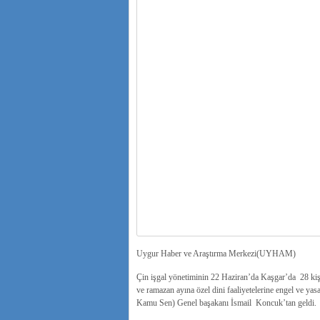
Uygur Haber ve Araştırma Merkezi(UYHAM)
Çin işgal yönetiminin 22 Haziran’da Kaşgar’da 28 kiş
ve ramazan ayına özel dini faaliyetelerine engel ve 
Kamu Sen) Genel başakanı İsmail Koncuk’tan geldi.