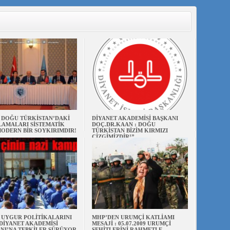
N DOĞU TÜRKİSTAN’DAKİ
DİYANET AKADEMİSİ BAŞKANI
AMALARI SİSTEMATİK
DOÇ.DR.KAAN : DOĞU
ODERN BİR SOYKIRIMDIR!
TÜRKİSTAN BİZİM KIRMIZI
ÇİZGİMİZDİR!”
N UYGUR POLİTİKALARINI
MHP’DEN URUMÇİ KATLİAMI
DİYANET AKADEMİSİ
MESAJİ : 05.07.2009 URUMÇİ
NI’NA TEPKİLER SÜRÜYOR
ŞEHİTLERİNİ RAHMETLE