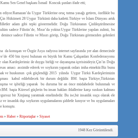
 Kamu Sen Genel başkanı İsmail Koncuk şunları ifade etti;
yor.Ramazan’da Uygur Türklerine oruç tutma yasağı getiren, özellikle bu
lim Çin Hükümeti 28 Uygur Türkünü daha katletti.Türkiye ve İslam Dünyası artık
illetler adam gibi tepki göstermelidir. Doğu Türkistanın Çinlileştirilmesine
lüm sadece Filistin’de, Mısır’da yoktur.Uygur Türklerine yapılan zulmü, bu
 denince sadece Filistin ve Mısırı görüp, Doğu Türkistanı görmezden gelenleri
 konuşan ve Özgür Asya radyosu internet sayfasında yer alan demecinde
iye’de 450 bin üyesi bulunan en büyük bir Kamu Çalışanları Konfederasyonu
olan Kardeşlerimiz ile duygu birliği ve dayanışma içerisinideyiz.Çin’in Doğu
 esas amacı assimile ederek ve soykırım yaparak onları imha etmektir.Biz bunu
an hak ve huukunun çok güçlendiği 2015 yılında Uygur Türkü Kardeşlerimizin
aşması kabul edilebilecek bir durum değildir. BM. başta Türkiye,Türkistan
yanışma ve işbirliği yaparak bu duruma bir an önce müdahelede bulunmalı ve
.BM. başta Küresel güçlerin bu insan hakları ihlallerine karşı suskun kalması
ursuz bir Xinjiang yaratmak emelindedir. Bu ise,bir insanlık suçu olarak ele
 ve insanlık dışı soykırım uygulamalarını şiddetle kınıyor ve bu uygulamaları
e konuştu.
em
»
Haber
»
Röportajlar
»
Siyaset
1948 Kez Görüntülendi.