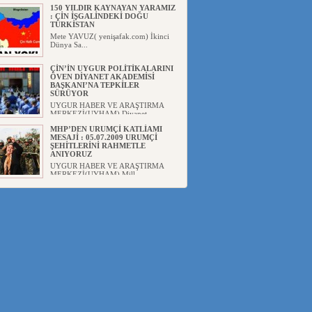
150 YILDIR KAYNAYAN YARAMIZ
: ÇİN İŞGALİNDEKİ DOĞU
TÜRKİSTAN
Mete YAVUZ( yenişafak.com) İkinci
Dünya Sa...
ÇİN’İN UYGUR POLİTİKALARINI
ÖVEN DİYANET AKADEMİSİ
BAŞKANI’NA TEPKİLER
SÜRÜYOR
UYGUR HABER VE ARAŞTIRMA
MERKEZİ(UYHAM) Diyanet
Akademis...
MHP’DEN URUMÇİ KATLİAMI
MESAJİ : 05.07.2009 URUMÇİ
ŞEHİTLERİNİ RAHMETLE
ANIYORUZ
UYGUR HABER VE ARAŞTIRMA
MERKEZİ(UYHAM) Mill...
ÇİN’İN ANKARA BÜYÜKELÇİSİ
JİANG’İN TRABZON ZİYARETİ
Ali ÖZTÜRK( Güneşbakış Gazetesi
yazarı-Trabzon)Geçt...
İŞGALCİ ÇİN’DEN “FETİHLER
SULTANI MEHMET”DİZİSİNE
GARİP SANSÜR VE HADSIZ İHTAR
Av. Oğuzhan ŞAHİN ÇİN'İN
TÜRKİYE'DE SANSÜR ARAYIŞI VE
...
SAADET PARTİSİ İLÇE BAŞKANI :