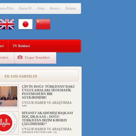
itene Ekle
Kayıt Ol
Giriş
Künye
İletişim
eri
TV Rehberi
etleri
Uygur Yemekleri
ANAHTAR PARTİ GENEL
BAŞKANI AĞIRALİOĞLU : ÇİN’İN
UYGUR SOYKIRIMI BİR
HAKİKATTIR!
EN SON HABERLER
UYGUR HABER VE ARAŞTIRMA
MERKEZİ Anahtar Parti Genel
Başka...
ÇİN’İN DOĞU TÜRKİSTAN’DAKİ
UYGULAMALARI SİSTEMATİK
POSTMODERN BİR
SOYKIRIMDIR!
UYGUR HABER VE ARAŞTIRMA
ME...
DİYANET AKADEMİSİ BAŞKANI
DOÇ.DR.KAAN : DOĞU
TÜRKİSTAN BİZİM KIRMIZI
ÇİZGİMİZDİR!”
UYGUR HABER VE ARAŞTIRMA
MERKEZİ(UYHAM) 19...