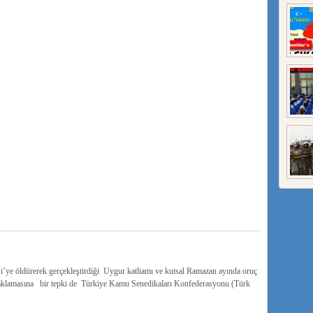
i’ye öldürerek gerçekleştirdiği Uygur katliamı ve kutsal Ramazan ayında oruç
yasaklamasına bir tepki de Türkiye Kamu Senedikaları Konfederasyonu (Türk