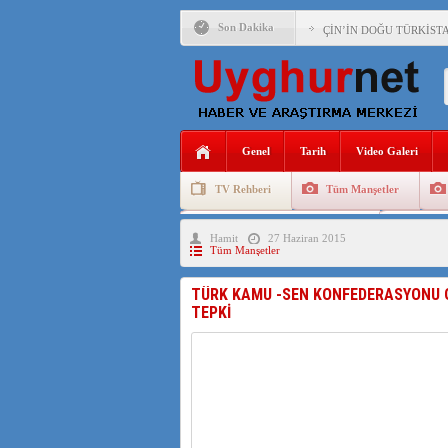
Son Dakika
ÇİN’İN DOĞU TÜRKİST
DİYANET AKADEMİSİ B
150 YILDIR KAYNAYAN
ÇİN’İN UYGUR POLİTİ
Genel
Tarih
Video Galeri
MHP’DEN URUMÇİ KATL
TV Rehberi
Tüm Manşetler
ÇİN’İN ANKARA BÜYÜKE
Uygurlarda Düğün ve Cenaze
Uygur 
Hamit
27 Haziran 2015
İŞGALCİ ÇİN’DEN “FET
Tüm Manşetler
SAADET PARTİSİ İLÇE 
TÜRK KAMU -SEN KONFEDERASYONU G
TEPKİ
İŞGALCİ ÇİN,DOĞU TÜ