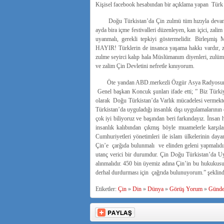
Kişisel facebook hesabından bir açıklama yapan Türk
Doğu Türkistan’da Çin zulmü tüm hızıyla devam edi
ayda bira içme festivalleri düzenleyen, kan içici, za
uyanmalı, gerekli tepkiyi göstermelidir. Birleşmiş M
HAYIR! Türklerin de insanca yaşama hakkı vardır, zu
zulme seyirci kalıp hala Müslümanım diyenleri, zulüm
ve zalim Çin Devletini nefretle kınıyorum.
Öte yandan ABD.merkezli Özgür Asya Radyosuna da
Genel başkan Koncuk şunları ifade etti; ” Biz Türk
olarak Doğu Türkistan’da Varlık mücadelesi vermekte 
Türkistan’da uyguladığı insanlık dışı uygulamalarının
çok iyi biliyoruz ve başından beri farkındayız. İns
insanlık kalıbından çıkmış böyle muamelerle karşıl
Cumhuriyetleri yönetimleri ile islam ülkelerinin da
Çin’e çarğıda bulunmalı ve elinden geleni yapmalıdır
utanç verici bir durumdur. Çin Doğu Türkistan’da Uyg
alınmalıdır. 450 bin üyemiz adına Çin’in bu hukukusuz
derhal durdurması için çağrıda bulunuyorum.” şeklind
Etiketler:
Çin
»
Din
»
Dünya
»
Görüş Yorum
»
Günd