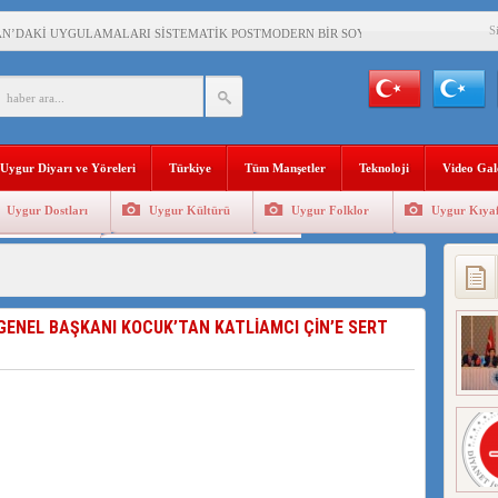
S
AN’DAKİ UYGULAMALARI SİSTEMATİK POSTMODERN BİR SOYKIRIMDIR!
AŞKANI DOÇ.DR.KAAN : DOĞU TÜRKİSTAN BİZİM KIRMIZI ÇİZGİMİZDİR!”
 YARAMIZ : ÇİN İŞGALİNDEKİ DOĞU TÜRKİSTAN
KALARINI ÖVEN DİYANET AKADEMİSİ BAŞKANI’NA TEPKİLER SÜRÜYOR
Uygur Diyarı ve Yöreleri
Türkiye
Tüm Manşetler
Teknoloji
Video Gal
İAMI MESAJİ : 05.07.2009 URUMÇİ ŞEHİTLERİNİ RAHMETLE ANIYORUZ
Uygur Dostları
Uygur Kültürü
Uygur Folklor
Uygur Kıyaf
LÇİSİ JİANG’İN TRABZON ZİYARETİ
Geleneksel Tip
Uygur Geleneksel Sporlar
İHLER SULTANI MEHMET”DİZİSİNE GARİP SANSÜR VE HADSIZ İHTAR
BAŞKANI : TEMMUZ AYI,DOĞU TÜRKİSTAN İÇİN KATLİAM AYI DEĞİLDİR !
ENEL BAŞKANI KOCUK’TAN KATLİAMCI ÇİN’E SERT
RKİSTAN’DA EN AZ 143 BİN UYGUR ÇOCUĞU AİLELERİNDEN KOPARDI