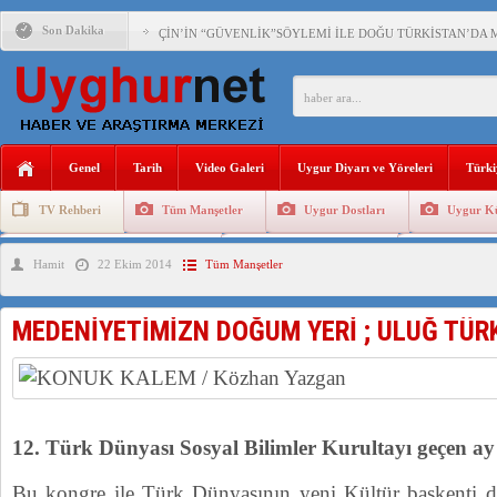
Son Dakika
ÇİN’İN “GÜVENLİK”SÖYLEMİ İLE DOĞU TÜRKİSTAN’DA 
PAKİSTAN,AFGANİSTAN’DA YAŞAYAN UYGURLARA KARŞI Ç
ANAHTAR PARTİ GENEL BAŞKANI AĞIRALİOĞLU : ÇİN’İN
Genel
Tarih
Video Galeri
Uygur Diyarı ve Yöreleri
Türki
ÇİN’İN DOĞU TÜRKİSTAN’DAKİ UYGULAMALARI SİSTEM
TV Rehberi
Tüm Manşetler
Uygur Dostları
Uygur Kü
DİYANET AKADEMİSİ BAŞKANI DOÇ.DR.KAAN : DOĞU TÜR
Uygurlarda Düğün ve Cenaze
Uygur Geleneksel Tip
Uygur Gele
Hamit
22 Ekim 2014
Tüm Manşetler
150 YILDIR KAYNAYAN YARAMIZ : ÇİN İŞGALİNDEKİ DO
ÇİN’İN UYGUR POLİTİKALARINI ÖVEN DİYANET AKADEM
MEDENİYETİMİZN DOĞUM YERİ ; ULUĞ TÜR
MHP’DEN URUMÇİ KATLİAMI MESAJİ : 05.07.2009 URUM
ÇİN’İN ANKARA BÜYÜKELÇİSİ JİANG’İN TRABZON ZİYAR
12. Türk Dünyası Sosyal Bilimler Kurultayı geçen ay
Bu kongre ile Türk Dünyasının yeni Kültür başkenti 