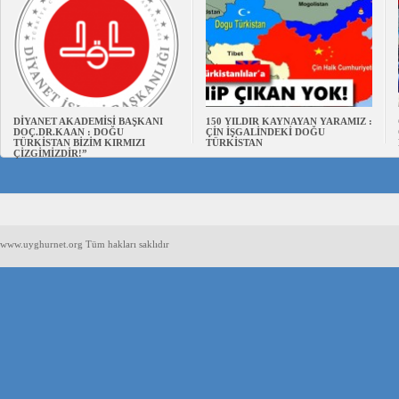
DİYANET AKADEMİSİ BAŞKANI
150 YILDIR KAYNAYAN YARAMIZ :
DOÇ.DR.KAAN : DOĞU
ÇİN İŞGALİNDEKİ DOĞU
TÜRKİSTAN BİZİM KIRMIZI
TÜRKİSTAN
ÇİZGİMİZDİR!”
www.uyghurnet.org Tüm hakları saklıdır