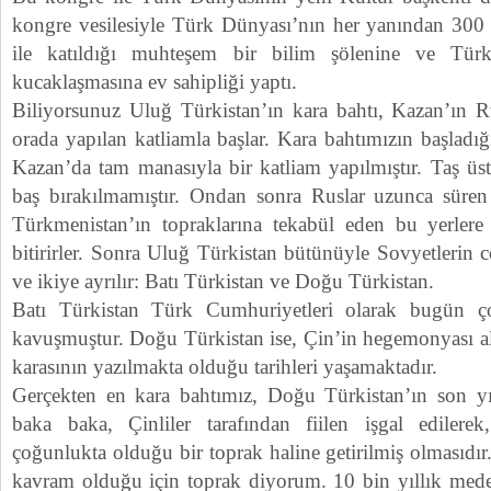
kongre vesilesiyle Türk Dünyası’nın her yanından 300 b
ile katıldığı muhteşem bir bilim şölenine ve Tür
kucaklaşmasına ev sahipliği yaptı.
Biliyorsunuz Uluğ Türkistan’ın kara bahtı, Kazan’ın Ru
orada yapılan katliamla başlar. Kara bahtımızın başladığ
Kazan’da tam manasıyla bir katliam yapılmıştır. Taş üs
baş bırakılmamıştır. Ondan sonra Ruslar uzunca süre
Türkmenistan’ın topraklarına tekabül eden bu yerlere 
bitirirler. Sonra Uluğ Türkistan bütünüyle Sovyetlerin c
ve ikiye ayrılır: Batı Türkistan ve Doğu Türkistan.
Batı Türkistan Türk Cumhuriyetleri olarak bugün ç
kavuşmuştur. Doğu Türkistan ise, Çin’in hegemonyası al
karasının yazılmakta olduğu tarihleri yaşamaktadır.
Gerçekten en kara bahtımız, Doğu Türkistan’ın son yı
baka baka, Çinliler tarafından fiilen işgal edilere
çoğunlukta olduğu bir toprak haline getirilmiş olmasıdır.
kavram olduğu için toprak diyorum. 10 bin yıllık meden