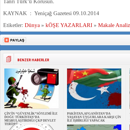
Tanrı Türk’ü Korusun.
KAYNAK : Yeniçağ Gazetesi 09.10.2014
Etiketler:
Dünya
»
kÖŞE YAZARLARI
»
Makale Analiz
BENZER HABERLER
ÇİN’İN “GÜVENLİK”SÖYLEMİ İLE
PAKİSTAN,AFGANİSTAN’DA
DOĞU TÜRKİSTAN’DA
YAŞAYAN UYGURLARA KARŞI ÇİN
MEŞRULAŞTIRDIĞI ÇKP DEVLET
İLE İŞBİRLİĞİ YAPACAK
TERÖRÜ