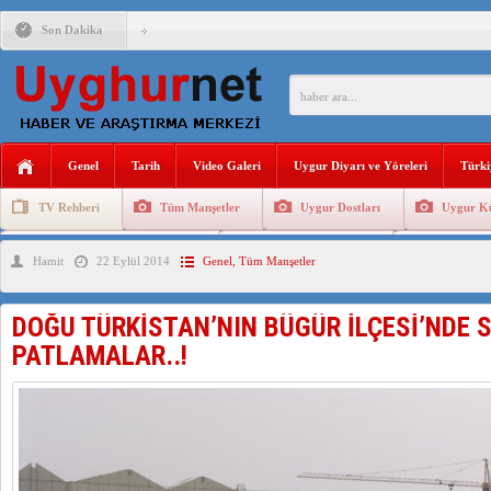
Son Dakika
ANAHTAR PARTİ GENEL BAŞKANI AĞIRALİOĞLU : ÇİN’İN
ÇİN’İN DOĞU TÜRKİSTAN’DAKİ UYGULAMALARI SİSTEM
DİYANET AKADEMİSİ BAŞKANI DOÇ.DR.KAAN : DOĞU TÜR
Genel
Tarih
Video Galeri
Uygur Diyarı ve Yöreleri
Türki
150 YILDIR KAYNAYAN YARAMIZ : ÇİN İŞGALİNDEKİ DO
TV Rehberi
Tüm Manşetler
Uygur Dostları
Uygur Kü
ÇİN’İN UYGUR POLİTİKALARINI ÖVEN DİYANET AKADEM
Uygurlarda Düğün ve Cenaze
Uygur Geleneksel Tip
Uygur Gele
Hamit
22 Eylül 2014
Genel
,
Tüm Manşetler
MHP’DEN URUMÇİ KATLİAMI MESAJİ : 05.07.2009 URUM
ÇİN’İN ANKARA BÜYÜKELÇİSİ JİANG’İN TRABZON ZİYAR
DOĞU TÜRKİSTAN’NIN BÜGÜR İLÇESİ’NDE S
İŞGALCİ ÇİN’DEN “FETİHLER SULTANI MEHMET”DİZİSİN
PATLAMALAR..!