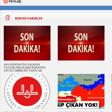
BENZER HABERLER
AFGANİSTAN’DA YAŞAYAN
UYGURLARA KARŞI PAKİSTAN
ÇİN İLE İŞBİRLİĞİ YAPACAK