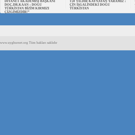
DİYANET AKADEMİSİ BAŞKANI
150 YILDIR KAYNAYAN YARAMIZ :
DOÇ.DR.KAAN : DOĞU
ÇİN İŞGALİNDEKİ DOĞU
TÜRKİSTAN BİZİM KIRMIZI
TÜRKİSTAN
ÇİZGİMİZDİR!”
www.uyghurnet.org Tüm hakları saklıdır